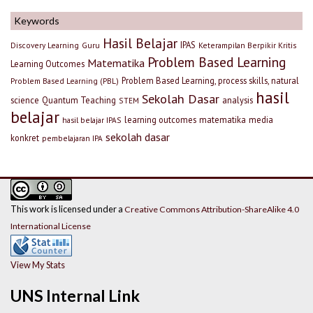
Keywords
Hasil Belajar
IPAS
Discovery Learning
Guru
Keterampilan Berpikir Kritis
Problem Based Learning
Matematika
Learning Outcomes
Problem Based Learning, process skills, natural
Problem Based Learning (PBL)
hasil
Sekolah Dasar
science
Quantum Teaching
analysis
STEM
belajar
learning outcomes
matematika
media
hasil belajar IPAS
sekolah dasar
konkret
pembelajaran IPA
This work is licensed under a
Creative Commons Attribution-ShareAlike 4.0
International License
View My Stats
UNS Internal Link