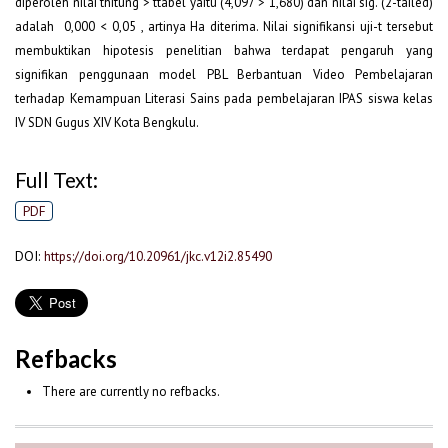
diperoleh nilai thitung > ttabel yaitu (4,097 > 1,680) dan nilai sig. (2-tailed)
adalah 0,000 < 0,05 , artinya Ha diterima. Nilai signifikansi uji-t tersebut
membuktikan hipotesis penelitian bahwa terdapat pengaruh yang
signifikan penggunaan model PBL Berbantuan Video Pembelajaran
terhadap Kemampuan Literasi Sains pada pembelajaran IPAS siswa kelas
IV SDN Gugus XIV Kota Bengkulu.
Full Text:
PDF
DOI:
https://doi.org/10.20961/jkc.v12i2.85490
Refbacks
There are currently no refbacks.