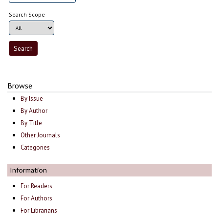
Search Scope
Browse
By Issue
By Author
By Title
Other Journals
Categories
Information
For Readers
For Authors
For Librarians