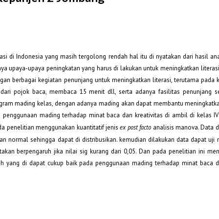
asi di Indonesia yang masih tergolong rendah hal itu di nyatakan dari hasil a
nya upaya-upaya peningkatan yang harus di lakukan untuk meningkatkan literasi
n berbagai kegiatan penunjang untuk meningkatkan literasi, terutama pada 
i dari pojok baca, membaca 15 menit dll, serta adanya fasilitas penunjang s
rogram mading kelas, dengan adanya mading akan dapat membantu meningkatk
ruh penggunaan mading terhadap minat baca dan kreativitas di ambil di kelas I
a penelitian menggunakan kuantitatif jenis
ex post facto
analisis manova. Data d
d dan normal sehingga dapat di distribusikan. kemudian dilakukan data dapat u
katakan berpengaruh jika nilai sig kurang dari 0,05. Dan pada penelitian ini me
uh yang di dapat cukup baik pada penggunaan mading terhadap minat baca da