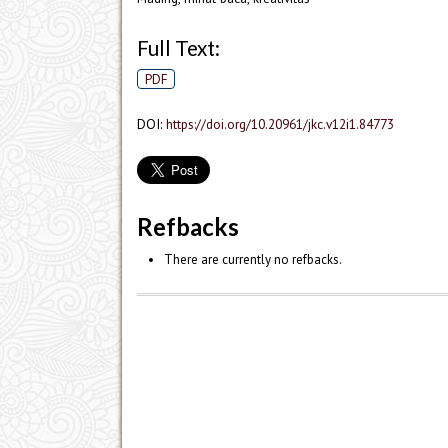
Full Text:
PDF
DOI:
https://doi.org/10.20961/jkc.v12i1.84773
Refbacks
There are currently no refbacks.