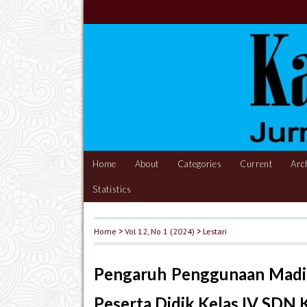
Home
About
Categories
Current
Arc
Statistics
Home
>
Vol 12, No 1 (2024)
>
Lestari
Pengaruh Penggunaan Madin
Peserta Didik Kelas IV SDN