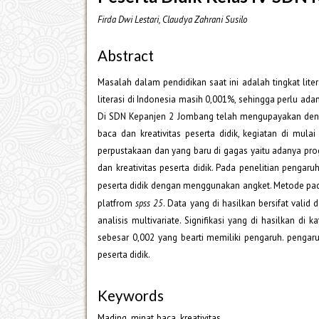
Firda Dwi Lestari, Claudya Zahrani Susilo
Abstract
Masalah dalam pendidikan saat ini adalah tingkat liter
literasi di Indonesia masih 0,001%, sehingga perlu ada
Di SDN Kepanjen 2 Jombang telah mengupayakan denga
baca dan kreativitas peserta didik, kegiatan di mula
perpustakaan dan yang baru di gagas yaitu adanya p
dan kreativitas peserta didik. Pada penelitian penga
peserta didik dengan menggunakan angket. Metode pad
platfrom
spss 25
. Data yang di hasilkan bersifat vali
analisis multivariate. Signifikasi yang di hasilkan di 
sebesar 0,002 yang bearti memiliki pengaruh. pengar
peserta didik.
Keywords
Mading, minat baca, kreativitas