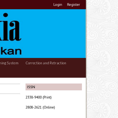
Login
Register
hing System
Correction and Retraction
ISSN
2338-9400 (Print)
2808-2621 (Online)