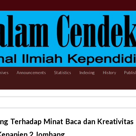
hives
Announcements
Statistics
Indexing
History
Publis
g Terhadap Minat Baca dan Kreativitas
 Kepanjen 2 Jombang