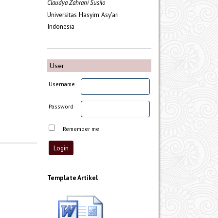
Claudya Zahrani Susilo
Universitas Hasyim Asy'ari
Indonesia
User
Username
Password
Remember me
Template Artikel