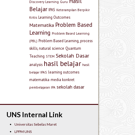
Hasil
Discovery Learning
Guru
Belajar
IPAS
Keterampilan Berpikir
Learning Outcomes
Kritis
Problem Based
Matematika
Learning
Problem Based Learning
Problem Based Learning, process
(PBL)
skills, natural science
Quantum
Sekolah Dasar
Teaching
STEM
hasil belajar
analysis
hasil
learning outcomes
belajar IPAS
matematika
media konkret
sekolah dasar
pembelajaran IPA
UNS Internal Link
Universitas Sebelas Maret
LPPM UNS