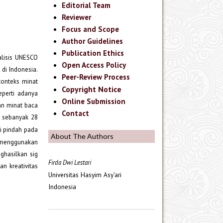
Editorial Team
Reviewer
Focus and Scope
Author Guidelines
Publication Ethics
nalisis UNESCO
Open Access Policy
 di Indonesia.
Peer-Review Process
konteks minat
Copyright Notice
eperti adanya
Online Submission
an minat baca
Contact
V sebanyak 28
i pindah pada
About The Authors
ji menggunakan
nghasilkan sig
Firda Dwi Lestari
n kreativitas
Universitas Hasyim Asy'ari
Indonesia