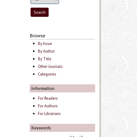
Browse
By Issue
By Author
By Title
Other Journals
Categories
Information
For Readers
For Authors
For Librarians
Keywords