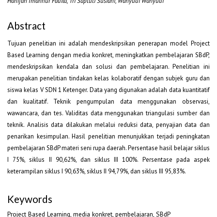
Hanifah Imannur Fadila, Tri Saptuti Susiani, Wahyudi Wahyudi
Abstract
Tujuan penelitian ini adalah mendeskripsikan penerapan model Project
Based Learning dengan media konkret, meningkatkan pembelajaran SBdP,
mendeskripsikan kendala dan solusi dan pembelajaran. Penelitian ini
merupakan penelitian tindakan kelas kolaboratif dengan subjek guru dan
siswa kelas V SDN 1 Ketenger. Data yang digunakan adalah data kuantitatif
dan kualitatif. Teknik pengumpulan data menggunakan observasi,
wawancara, dan tes. Validitas data menggunakan triangulasi sumber dan
teknik. Analisis data dilakukan melalui reduksi data, penyajian data dan
penarikan kesimpulan. Hasil penelitian menunjukkan terjadi peningkatan
pembelajaran SBdP materi seni rupa daerah. Persentase hasil belajar siklus
I 75%, siklus II 90,62%, dan siklus III 100%. Persentase pada aspek
keterampilan siklus I 90,63%, siklus II 94,79%, dan siklus III 95,83%.
Keywords
Project Based Learning, media konkret, pembelajaran, SBdP