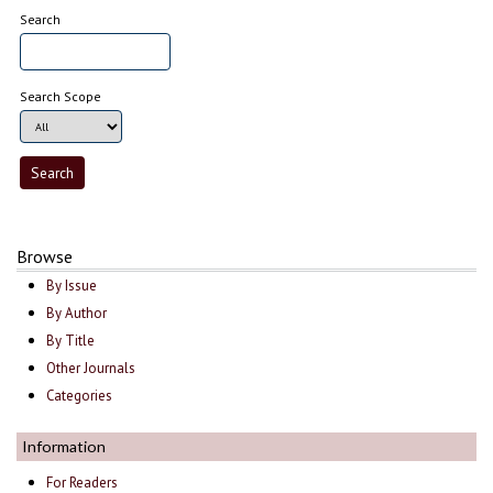
Search
Search Scope
Browse
By Issue
By Author
By Title
Other Journals
Categories
Information
For Readers