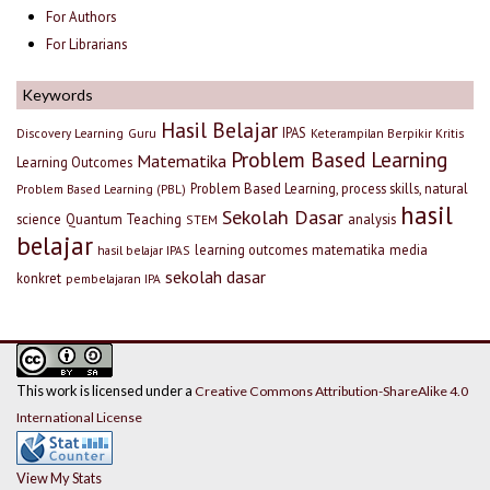
For Authors
For Librarians
Keywords
Hasil Belajar
IPAS
Discovery Learning
Guru
Keterampilan Berpikir Kritis
Problem Based Learning
Matematika
Learning Outcomes
Problem Based Learning, process skills, natural
Problem Based Learning (PBL)
hasil
Sekolah Dasar
science
Quantum Teaching
analysis
STEM
belajar
learning outcomes
matematika
media
hasil belajar IPAS
sekolah dasar
konkret
pembelajaran IPA
This work is licensed under a
Creative Commons Attribution-ShareAlike 4.0
International License
View My Stats