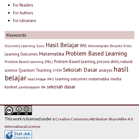
For Readers
For Authors
For Librarians
Keywords
Hasil Belajar
IPAS
Discovery Learning
Guru
Keterampilan Berpikir Kritis
Problem Based Learning
Matematika
Learning Outcomes
Problem Based Learning, process skills, natural
Problem Based Learning (PBL)
hasil
Sekolah Dasar
science
Quantum Teaching
analysis
STEM
belajar
learning outcomes
matematika
media
hasil belajar IPAS
sekolah dasar
konkret
pembelajaran IPA
This work is licensed under a
Creative Commons Attribution-ShareAlike 4.0
International License