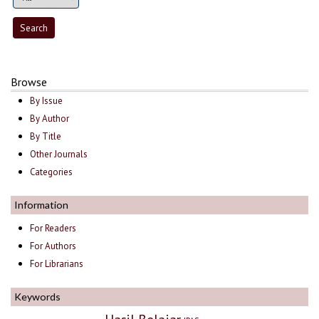
Browse
By Issue
By Author
By Title
Other Journals
Categories
Information
For Readers
For Authors
For Librarians
Keywords