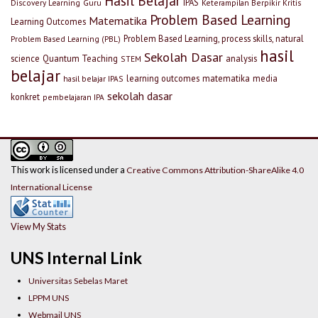
Hasil Belajar
IPAS
Discovery Learning
Guru
Keterampilan Berpikir Kritis
Problem Based Learning
Matematika
Learning Outcomes
Problem Based Learning, process skills, natural
Problem Based Learning (PBL)
hasil
Sekolah Dasar
science
Quantum Teaching
analysis
STEM
belajar
learning outcomes
matematika
media
hasil belajar IPAS
sekolah dasar
konkret
pembelajaran IPA
This work is licensed under a
Creative Commons Attribution-ShareAlike 4.0
International License
View My Stats
UNS Internal Link
Universitas Sebelas Maret
LPPM UNS
Webmail UNS