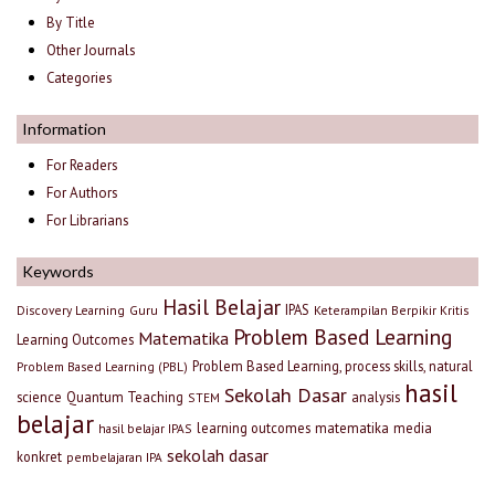
By Title
Other Journals
Categories
Information
For Readers
For Authors
For Librarians
Keywords
Hasil Belajar
IPAS
Discovery Learning
Guru
Keterampilan Berpikir Kritis
Problem Based Learning
Matematika
Learning Outcomes
Problem Based Learning, process skills, natural
Problem Based Learning (PBL)
hasil
Sekolah Dasar
science
Quantum Teaching
analysis
STEM
belajar
learning outcomes
matematika
media
hasil belajar IPAS
sekolah dasar
konkret
pembelajaran IPA