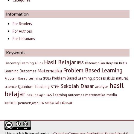
Categories
Information
For Readers
For Authors
For Librarians
Keywords
Hasil Belajar
IPAS
Discovery Learning
Guru
Keterampilan Berpikir Kritis
Problem Based Learning
Matematika
Learning Outcomes
Problem Based Learning, process skills, natural
Problem Based Learning (PBL)
hasil
Sekolah Dasar
science
Quantum Teaching
analysis
STEM
belajar
learning outcomes
matematika
media
hasil belajar IPAS
sekolah dasar
konkret
pembelajaran IPA
This work is licensed under a
Creative Commons Attribution-ShareAlike 4.0