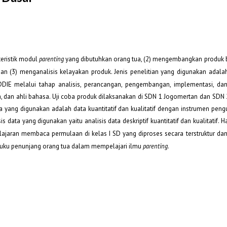
kteristik modul
parenting
yang dibutuhkan orang tua, (2) mengembangkan produk
 (3) menganalisis kelayakan produk. Jenis penelitian yang digunakan adal
E melalui tahap analisis, perancangan, pengembangan, implementasi, dan e
dia, dan ahli bahasa. Uji coba produk dilaksanakan di SDN 1 Jogomertan dan SD
ta yang digunakan adalah data kuantitatif dan kualitatif dengan instrumen pen
 data yang digunakan yaitu analisis data deskriptif kuantitatif dan kualitatif. Ha
jaran membaca permulaan di kelas I SD yang diproses secara terstruktur dan
buku penunjang orang tua dalam mempelajari ilmu
parenting
.