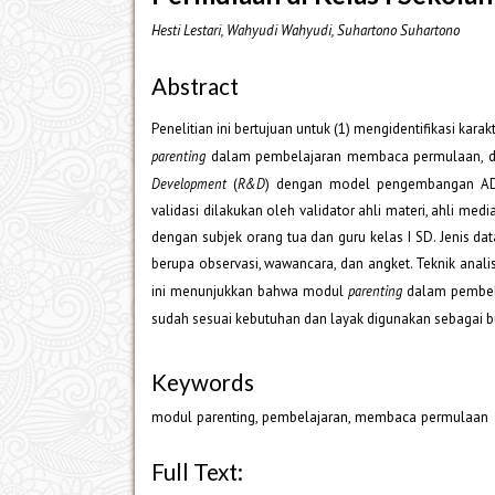
Hesti Lestari, Wahyudi Wahyudi, Suhartono Suhartono
Abstract
Penelitian ini bertujuan untuk (1) mengidentifikasi kara
parenting
dalam pembelajaran membaca permulaan, dan
Development
(
R&D
) dengan model pengembangan ADDI
validasi dilakukan oleh validator ahli materi, ahli me
dengan subjek orang tua dan guru kelas I SD. Jenis da
berupa observasi, wawancara, dan angket. Teknik analisis
ini menunjukkan bahwa modul
parenting
dalam pembela
sudah sesuai kebutuhan dan layak digunakan sebagai 
Keywords
modul parenting, pembelajaran, membaca permulaan
Full Text: