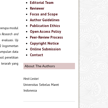
Editorial Team
Reviewer
Focus and Scope
Author Guidelines
Publication Ethics
 berupa modul
Open Access Policy
ah
Research and
Peer-Review Process
valuasi. Uji
Copyright Notice
N 2 Jogomertan
Online Submission
gumpulan data
Contact
sil penelitian
 terarah yang
About The Authors
Hesti Lestari
Universitas Sebelas Maret
Indonesia