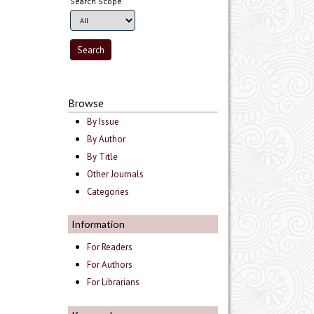
Search Scope
Browse
By Issue
By Author
By Title
Other Journals
Categories
Information
For Readers
For Authors
For Librarians