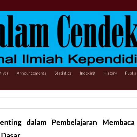
hives
Announcements
Statistics
Indexing
History
Publis
enting dalam Pembelajaran Membaca
 Dasar