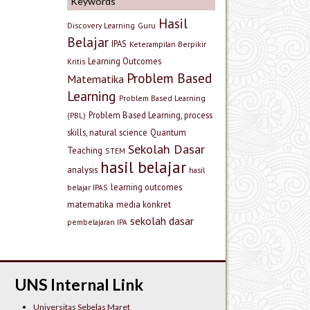
Keywords
Hasil
Discovery Learning
Guru
Belajar
IPAS
Keterampilan Berpikir
Learning Outcomes
Kritis
Problem Based
Matematika
Learning
Problem Based Learning
Problem Based Learning, process
(PBL)
skills, natural science
Quantum
Sekolah Dasar
Teaching
STEM
hasil belajar
analysis
hasil
learning outcomes
belajar IPAS
matematika
media konkret
sekolah dasar
pembelajaran IPA
UNS Internal Link
Universitas Sebelas Maret