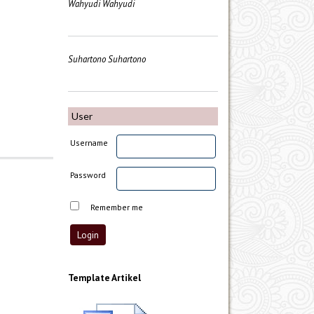
Wahyudi Wahyudi
Suhartono Suhartono
User
Username
Password
Remember me
Template Artikel