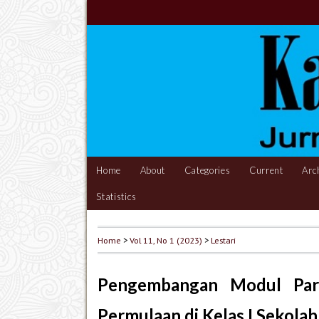
Home
About
Categories
Current
Arc
Statistics
Home
>
Vol 11, No 1 (2023)
>
Lestari
Pengembangan Modul Par
Permulaan di Kelas I Sekolah