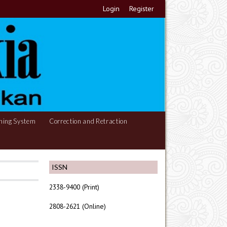
Login
Register
hing System
Correction and Retraction
ISSN
2338-9400 (Print)
2808-2621 (Online)