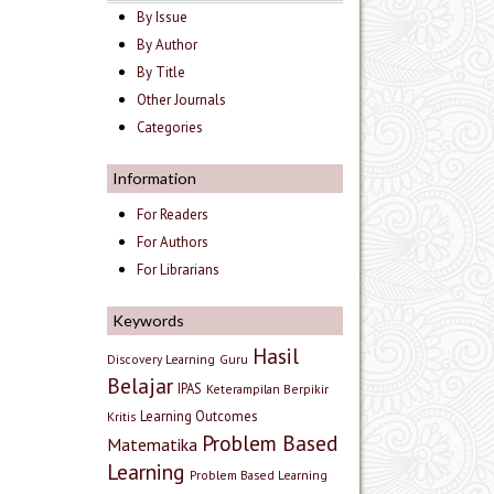
By Issue
By Author
By Title
Other Journals
Categories
Information
For Readers
For Authors
For Librarians
Keywords
Hasil
Discovery Learning
Guru
Belajar
IPAS
Keterampilan Berpikir
Learning Outcomes
Kritis
Problem Based
Matematika
Learning
Problem Based Learning