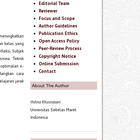
Editorial Team
Reviewer
Focus and Scope
Author Guidelines
Publication Ethics
 meningkatkan
Open Access Policy
kan kelas yang
Peer-Review Process
fleksi. Subjek
Copyright Notice
siswa. Teknik
Online Submission
goptimalan e-
Contact
dangkan cara
lajaran jarak
About The Author
Ihdina Khusnasani
Universitas Sebelas Maret
Indonesia