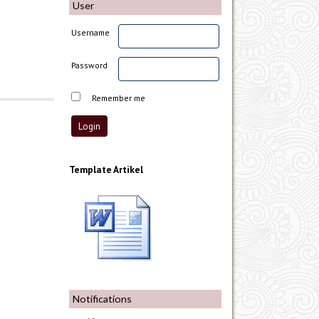
User
Username
Password
Remember me
Template Artikel
Notifications