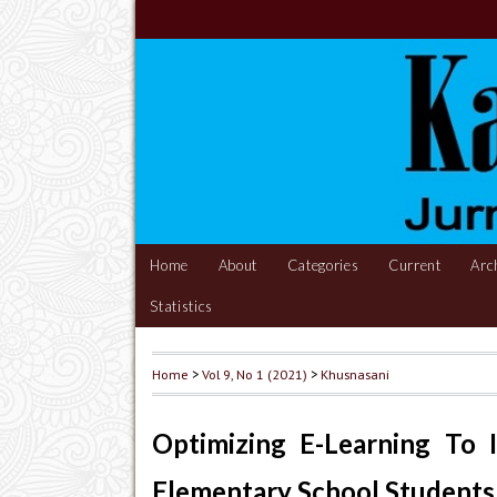
Home
About
Categories
Current
Arc
Statistics
Home
>
Vol 9, No 1 (2021)
>
Khusnasani
Optimizing E-Learning To 
Elementary School Students