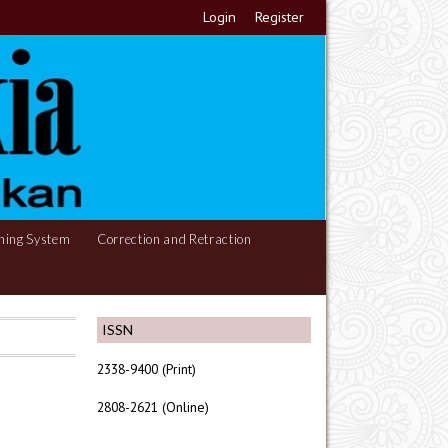
Login
Register
hing System
Correction and Retraction
ISSN
2338-9400 (Print)
2808-2621 (Online)