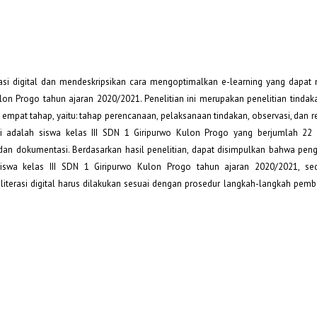
erasi digital dan mendeskripsikan cara mengoptimalkan e-learning yang dapat
Kulon Progo tahun ajaran 2020/2021. Penelitian ini merupakan penelitian tinda
ri empat tahap, yaitu: tahap perencanaan, pelaksanaan tindakan, observasi, dan re
ini adalah siswa kelas III SDN 1 Giripurwo Kulon Progo yang berjumlah 22 
an dokumentasi. Berdasarkan hasil penelitian, dapat disimpulkan bahwa pen
 siswa kelas III SDN 1 Giripurwo Kulon Progo tahun ajaran 2020/2021, se
terasi digital harus dilakukan sesuai dengan prosedur langkah-langkah pembe