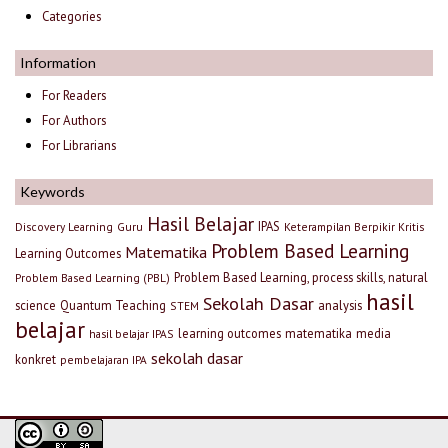
Categories
Information
For Readers
For Authors
For Librarians
Keywords
Hasil Belajar
IPAS
Discovery Learning
Guru
Keterampilan Berpikir Kritis
Problem Based Learning
Matematika
Learning Outcomes
Problem Based Learning, process skills, natural
Problem Based Learning (PBL)
hasil
Sekolah Dasar
science
Quantum Teaching
analysis
STEM
belajar
learning outcomes
matematika
media
hasil belajar IPAS
sekolah dasar
konkret
pembelajaran IPA