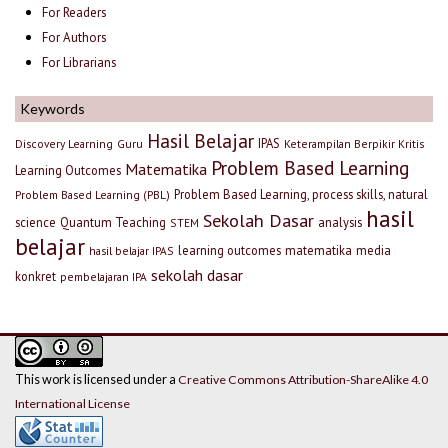
For Readers
For Authors
For Librarians
Keywords
Hasil Belajar
IPAS
Discovery Learning
Guru
Keterampilan Berpikir Kritis
Problem Based Learning
Matematika
Learning Outcomes
Problem Based Learning, process skills, natural
Problem Based Learning (PBL)
hasil
Sekolah Dasar
science
Quantum Teaching
analysis
STEM
belajar
learning outcomes
matematika
media
hasil belajar IPAS
sekolah dasar
konkret
pembelajaran IPA
This work is licensed under a
Creative Commons Attribution-ShareAlike 4.0
International License