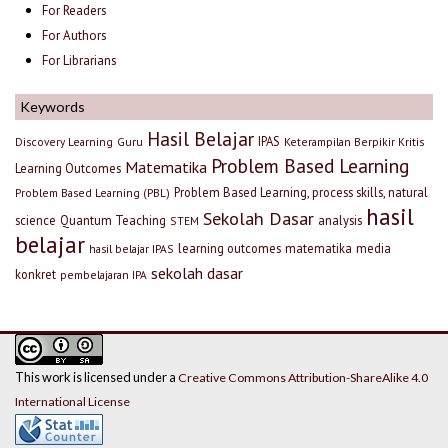
For Readers
For Authors
For Librarians
Keywords
Hasil Belajar
IPAS
Discovery Learning
Guru
Keterampilan Berpikir Kritis
Problem Based Learning
Matematika
Learning Outcomes
Problem Based Learning, process skills, natural
Problem Based Learning (PBL)
hasil
Sekolah Dasar
science
Quantum Teaching
analysis
STEM
belajar
learning outcomes
matematika
media
hasil belajar IPAS
sekolah dasar
konkret
pembelajaran IPA
This work is licensed under a
Creative Commons Attribution-ShareAlike 4.0
International License