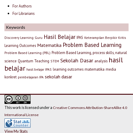
For Authors
For Librarians
Keywords
Hasil Belajar
IPAS
Discovery Learning
Guru
Keterampilan Berpikir Kritis
Problem Based Learning
Matematika
Learning Outcomes
Problem Based Learning, process skills, natural
Problem Based Learning (PBL)
hasil
Sekolah Dasar
science
Quantum Teaching
analysis
STEM
belajar
learning outcomes
matematika
media
hasil belajar IPAS
sekolah dasar
konkret
pembelajaran IPA
This work is licensed under a
Creative Commons Attribution-ShareAlike 4.0
International License
View My Stats