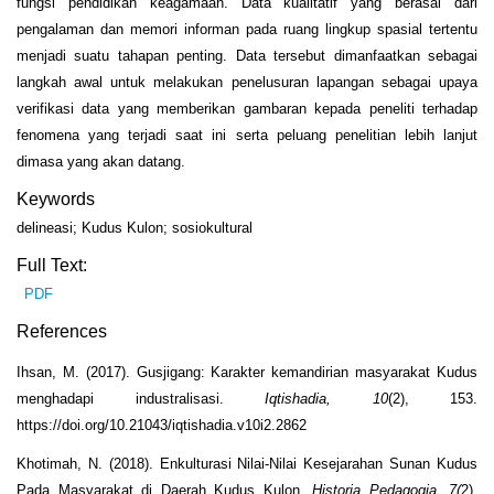
fungsi pendidikan keagamaan. Data kualitatif yang berasal dari
pengalaman dan memori informan pada ruang lingkup spasial tertentu
menjadi suatu tahapan penting. Data tersebut dimanfaatkan sebagai
langkah awal untuk melakukan penelusuran lapangan sebagai upaya
verifikasi data yang memberikan gambaran kepada peneliti terhadap
fenomena yang terjadi saat ini serta peluang penelitian lebih lanjut
dimasa yang akan datang.
Keywords
delineasi; Kudus Kulon; sosiokultural
Full Text:
PDF
References
Ihsan, M. (2017). Gusjigang: Karakter kemandirian masyarakat Kudus
menghadapi industralisasi.
Iqtishadia, 10
(2), 153.
https://doi.org/10.21043/iqtishadia.v10i2.2862
Khotimah, N. (2018). Enkulturasi Nilai-Nilai Kesejarahan Sunan Kudus
Pada Masyarakat di Daerah Kudus Kulon.
Historia Pedagogia, 7(
2),