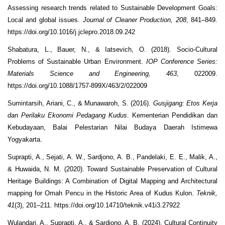
Assessing research trends related to Sustainable Development Goals:
Local and global issues.
Journal of Cleaner Production, 208
, 841–849.
https://doi.org/10.1016/j.jclepro.2018.09.242
Shabatura, L., Bauer, N., & Iatsevich, O. (2018). Socio-Cultural
Problems of Sustainable Urban Environment.
IOP Conference Series:
Materials Science and Engineering, 463
, 022009.
https://doi.org/10.1088/1757-899X/463/2/022009
Sumintarsih, Ariani, C., & Munawaroh, S. (2016).
Gusjigang: Etos Kerja
dan Perilaku Ekonomi Pedagang Kudus
. Kementerian Pendidikan dan
Kebudayaan, Balai Pelestarian Nilai Budaya Daerah Istimewa
Yogyakarta.
Suprapti, A., Sejati, A. W., Sardjono, A. B., Pandelaki, E. E., Malik, A.,
& Huwaida, N. M. (2020). Toward Sustainable Preservation of Cultural
Heritage Buildings: A Combination of Digital Mapping and Architectural
mapping for Omah Pencu in the Historic Area of Kudus Kulon.
Teknik,
41
(3), 201–211. https://doi.org/10.14710/teknik.v41i3.27922
Wulandari, A., Suprapti, A., & Sardjono, A. B. (2024). Cultural Continuity