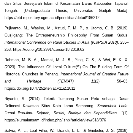
dan Situs Bersejarah Islam di Kecamatan Barus Kabupaten Tapanuli
Tengah. [Undergraduate Thesis, Universitas Gadjah Mada].
https://etd.repository.ugm.ac.id/penelitian/detail/186212
Pujiyanto, M., Wasino, M., Astuti, T. M. P., & Utomo, C. B. (2019).
Gusjigang: The Entrepreneurship Philosophy From Sunan Kudus.
International Conference on Rural Studies in Asia (ICoRSIA 2018)
, 255–
258. https://doi.org/10.2991/icorsia-18.2019.62
Rahman, M. B. A., Mamat, M. J. B., Ying, C. S., & Wei, E. K. X.
(2023). The Influences Of Local Culture(S) On The Building Form Of
Historical Churches In Penang.
International Journal of Creative Future
and Heritage (TENIAT), 11
(2), 50–63.
https://doi.org/10.47252/teniat.v11i2.1011
Riyanto, S. (2014). Teknik Tumpang Susun Peta sebagai Dasar
Delineasi Kawasan Situs Kota Lama Semarang.
Seuneubok Lada:
Jurnal ilmu-ilmu Sejarah, Sosial, Budaya dan Kependidikan, 1
(1).
https://ejurnalunsam.id/index.php/jsnbl/article/view/518/376
Salvia, A. L., Leal Filho, W., Brandli, L. L., & Griebeler, J. S. (2019).