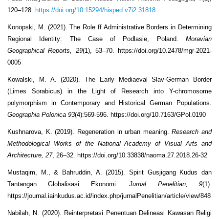
120–128.
https://doi.org/10.15294/hisped.v7i2.31818
Konopski, M. (2021). The Role ff Administrative Borders in Determining
Regional Identity: The Case of Podlasie, Poland.
Moravian
Geographical Reports, 29
(1), 53–70. https://doi.org/10.2478/mgr-2021-
0005
Kowalski, M. A. (2020). The Early Mediaeval Slav-German Border
(Limes Sorabicus) in the Light of Research into Y-chromosome
polymorphism in Contemporary and Historical German Populations.
Geographia Polonica 93
(4):569-596. https://doi.org/10.7163/GPol.0190
Kushnarova, K. (2019). Regeneration in urban meaning.
Research and
Methodological Works of the National Academy of Visual Arts and
Architecture, 27
, 26–32. https://doi.org/10.33838/naoma.27.2018.26-32
Mustaqim, M., & Bahruddin, A. (2015). Spirit Gusjigang Kudus dan
Tantangan Globalisasi Ekonomi.
Jurnal Penelitian, 9
(1).
https://journal.iainkudus.ac.id/index.php/jurnalPenelitian/article/view/848
Nabilah, N. (2020). Reinterpretasi Penentuan Delineasi Kawasan Religi