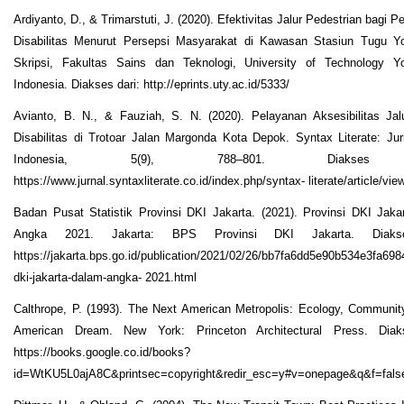
Ardiyanto, D., & Trimarstuti, J. (2020). Efektivitas Jalur Pedestrian bagi 
Disabilitas Menurut Persepsi Masyarakat di Kawasan Stasiun Tugu Yo
Skripsi, Fakultas Sains dan Teknologi, University of Technology Yo
Indonesia. Diakses dari: http://eprints.uty.ac.id/5333/
Avianto, B. N., & Fauziah, S. N. (2020). Pelayanan Aksesibilitas Ja
Disabilitas di Trotoar Jalan Margonda Kota Depok. Syntax Literate: Jur
Indonesia, 5(9), 788–801. Diakses 
https://www.jurnal.syntaxliterate.co.id/index.php/syntax- literate/article/vi
Badan Pusat Statistik Provinsi DKI Jakarta. (2021). Provinsi DKI Jak
Angka 2021. Jakarta: BPS Provinsi DKI Jakarta. Diakse
https://jakarta.bps.go.id/publication/2021/02/26/bb7fa6dd5e90b534e3fa6984
dki-jakarta-dalam-angka- 2021.html
Calthrope, P. (1993). The Next American Metropolis: Ecology, Communit
American Dream. New York: Princeton Architectural Press. Diak
https://books.google.co.id/books?
id=WtKU5L0ajA8C&printsec=copyright&redir_esc=y#v=onepage&q&f=fals