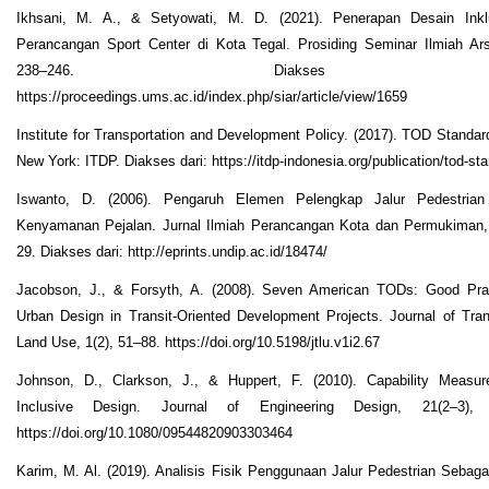
Ikhsani, M. A., & Setyowati, M. D. (2021). Penerapan Desain Inkl
Perancangan Sport Center di Kota Tegal. Prosiding Seminar Ilmiah Arsi
238–246. Diakses da
https://proceedings.ums.ac.id/index.php/siar/article/view/1659
Institute for Transportation and Development Policy. (2017). TOD Standard
New York: ITDP. Diakses dari: https://itdp-indonesia.org/publication/tod-st
Iswanto, D. (2006). Pengaruh Elemen Pelengkap Jalur Pedestrian
Kenyamanan Pejalan. Jurnal Ilmiah Perancangan Kota dan Permukiman, 
29. Diakses dari: http://eprints.undip.ac.id/18474/
Jacobson, J., & Forsyth, A. (2008). Seven American TODs: Good Prac
Urban Design in Transit-Oriented Development Projects. Journal of Tra
Land Use, 1(2), 51–88. https://doi.org/10.5198/jtlu.v1i2.67
Johnson, D., Clarkson, J., & Huppert, F. (2010). Capability Measur
Inclusive Design. Journal of Engineering Design, 21(2–3), 
https://doi.org/10.1080/09544820903303464
Karim, M. Al. (2019). Analisis Fisik Penggunaan Jalur Pedestrian Sebagai