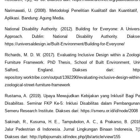
Narimawati, U. (2008). Metodologi Penelitian Kualitatif dan Kuantitatif,
Aplikasi. Bandung: Agung Media.
National Disability Authority. (2012). Building for Everyone: A Univer
Approach. Dublin: National Disability Authority. Diaks
https://universaldesign.ie/Built-Environment/Building-for-Everyone/
Richards, M. D. W. (2017). Evaluating Inclusive Design within a Zoologi
Furniture Framework. PhD Thesis, School of Built Environment, Univ
Salford, England. Diakses dari: https://s
repository.worktribe.com/output/1392290/evaluating-inclusive-design-within
zoological-street-furniture-framework
Rustama, A. (2019). Upaya Mewujudkan Kebijakan yang Inklusif Bagi P
Disabilitas. Seminar FKP Ke-5: Inklusi Disabilitas dalam Pembangunan
Semeru Research Institute. Diakses dari: https://smeru.or.id/id/node/2008
Sakinah, R., Kusuma, H. E., Tampubolon, A. C., & Prakarso, B. (2018)
Jalur Pedestrian di Indonesia. Jurnal Lingkungan Binaan Indonesia, 7(
Diakses dari: http://iplbijournals.id/index.php/jlbi/article/view/155