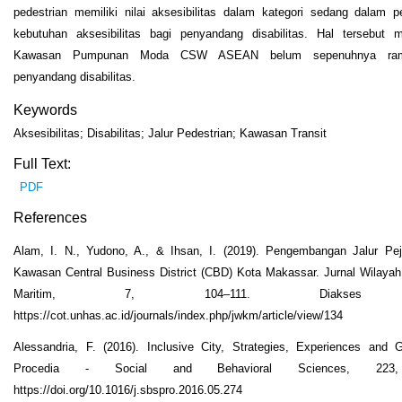
pedestrian memiliki nilai aksesibilitas dalam kategori sedang dalam 
kebutuhan aksesibilitas bagi penyandang disabilitas. Hal tersebut m
Kawasan Pumpunan Moda CSW ASEAN belum sepenuhnya ram
penyandang disabilitas.
Keywords
Aksesibilitas; Disabilitas; Jalur Pedestrian; Kawasan Transit
Full Text:
PDF
References
Alam, I. N., Yudono, A., & Ihsan, I. (2019). Pengembangan Jalur Pej
Kawasan Central Business District (CBD) Kota Makassar. Jurnal Wilaya
Maritim, 7, 104–111. Diakses d
https://cot.unhas.ac.id/journals/index.php/jwkm/article/view/134
Alessandria, F. (2016). Inclusive City, Strategies, Experiences and G
Procedia - Social and Behavioral Sciences, 223
https://doi.org/10.1016/j.sbspro.2016.05.274