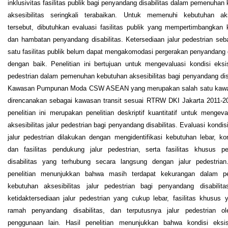
inklusivitas fasilitas publik bagi penyandang disabilitas dalam pemenuhan
aksesibilitas seringkali terabaikan. Untuk memenuhi kebutuhan akse
tersebut, dibutuhkan evaluasi fasilitas publik yang mempertimbangkan
dan hambatan penyandang disabilitas. Ketersediaan jalur pedestrian seb
satu fasilitas publik belum dapat mengakomodasi pergerakan penyandang d
dengan baik. Penelitian ini bertujuan untuk mengevaluasi kondisi eksis
pedestrian dalam pemenuhan kebutuhan aksesibilitas bagi penyandang disa
Kawasan Pumpunan Moda CSW ASEAN yang merupakan salah satu kaw
direncanakan sebagai kawasan transit sesuai RTRW DKI Jakarta 2011-20
penelitian ini merupakan penelitian deskriptif kuantitatif untuk mengeval
aksesibilitas jalur pedestrian bagi penyandang disabilitas. Evaluasi kondis
jalur pedestrian dilakukan dengan mengidentifikasi kebutuhan lebar, kon
dan fasilitas pendukung jalur pedestrian, serta fasilitas khusus p
disabilitas yang terhubung secara langsung dengan jalur pedestria
penelitian menunjukkan bahwa masih terdapat kekurangan dalam 
kebutuhan aksesibilitas jalur pedestrian bagi penyandang disabilitas
ketidaktersediaan jalur pedestrian yang cukup lebar, fasilitas khusus 
ramah penyandang disabilitas, dan terputusnya jalur pedestrian ol
penggunaan lain. Hasil penelitian menunjukkan bahwa kondisi eksist