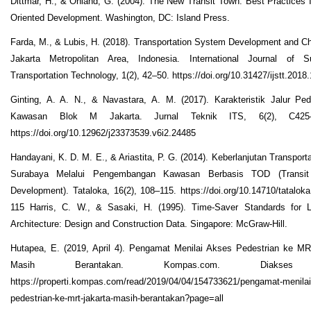
Dittmar, H., & Ohland, G. (2004). The New Transit Town: Best Practices I
Oriented Development. Washington, DC: Island Press.
Farda, M., & Lubis, H. (2018). Transportation System Development and Ch
Jakarta Metropolitan Area, Indonesia. International Journal of Su
Transportation Technology, 1(2), 42–50. https://doi.org/10.31427/ijstt.2018.
Ginting, A. A. N., & Navastara, A. M. (2017). Karakteristik Jalur Ped
Kawasan Blok M Jakarta. Jurnal Teknik ITS, 6(2), C425
https://doi.org/10.12962/j23373539.v6i2.24485
Handayani, K. D. M. E., & Ariastita, P. G. (2014). Keberlanjutan Transporta
Surabaya Melalui Pengembangan Kawasan Berbasis TOD (Transit 
Development). Tataloka, 16(2), 108–115. https://doi.org/10.14710/tataloka
115 Harris, C. W., & Sasaki, H. (1995). Time-Saver Standards for 
Architecture: Design and Construction Data. Singapore: McGraw-Hill.
Hutapea, E. (2019, April 4). Pengamat Menilai Akses Pedestrian ke MR
Masih Berantakan. Kompas.com. Diakses
https://properti.kompas.com/read/2019/04/04/154733621/pengamat-menilai
pedestrian-ke-mrt-jakarta-masih-berantakan?page=all