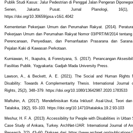
Publik Studi Kasus: Jalur Pedestrian di Penggal Jalan Pengeran Diponegor
Senen, Jakarta Pusat. Jurnal Planologi, 16(1),
https://doi.org/10.30659/jpsa.v16i1.4042
Kementerian Pekerjaan Umum dan Perumahan Rakyat. (2014). Peratura
Pekerjaan Umum dan Perumahan Rakyat Nomor 03/PRT/M/2014 tentan
Perencanaan, Penyediaan, dan Pemanfaatan Prasarana dan Sarana
Pejalan Kaki di Kawasan Perkotaan.
Kurniawan, H., Ikaputra, & Forestyana, S. (2017). Perancangan Aksesibil
Fasilitas Publik. Yogyakarta: Gadjah Mada University Press.
Lawson, A., & Beckett, A. E. (2021). The Social and Human Rights 
Disability: Towards A Complementarity Thesis. International Journal
Rights, 25(2), 348–379. https://doi.org/10.1080/13642987.2020.1783533
Maftuhin, A. (2017). Mendefinisikan Kota Inklusif: Asal-Usul, Teori dan 
Tataloka, 19(2), 93–103. https://doi.org/10.14710/tataloka.19.2.93-103
Meshur, H. F. A. (2013). Accessibility for People with Disabilities in Urba
Case Study of Ankara, Turkey. ArchNet-IJAR: International Journal of Arc
Research, 7(2), 43–60. Diakses dari: https://www.archnet.org/publications