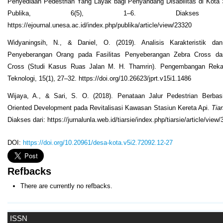
Penyediaan Pedestrian Yang Layak bagi Penyandang Disabilitas di Kota
Publika, 6(5), 1–6. Diakses d
https://ejournal.unesa.ac.id/index.php/publika/article/view/23320
Widyaningsih, N., & Daniel, O. (2019). Analisis Karakteristik dan
Penyeberangan Orang pada Fasilitas Penyeberangan Zebra Cross da
Cross (Studi Kasus Ruas Jalan M. H. Thamrin). Pengembangan Rek
Teknologi, 15(1), 27–32. https://doi.org/10.26623/jprt.v15i1.1486
Wijaya, A., & Sari, S. O. (2018). Penataan Jalur Pedestrian Berbasi
Oriented Development pada Revitalisasi Kawasan Stasiun Kereta Api.
Tiar
Diakses dari: https://jurnalunla.web.id/tiarsie/index.php/tiarsie/article/view/
DOI:
https://doi.org/10.20961/desa-kota.v5i2.72092.12-27
Refbacks
There are currently no refbacks.
ISSN