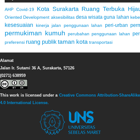
Kota Surakarta
Ruang Terbuka Hija
AHP
Covid-19
desa wisata
guna lahan
Oriented Development
aksesibilitas
kebe
kesesuaian
peri-urban
per
kinerja jalan
penggunaan lahan
permukiman kumuh
pe
perubahan penggunaan lahan
taman kota
ruang publik
preferensi
transportasi
Alamat
Jalan Ir. Sutami 36 A, Surakarta, 57126
(0271) 638959
This work is licensed under a
Creative Commons Attribution-ShareAlike
4.0 International License.