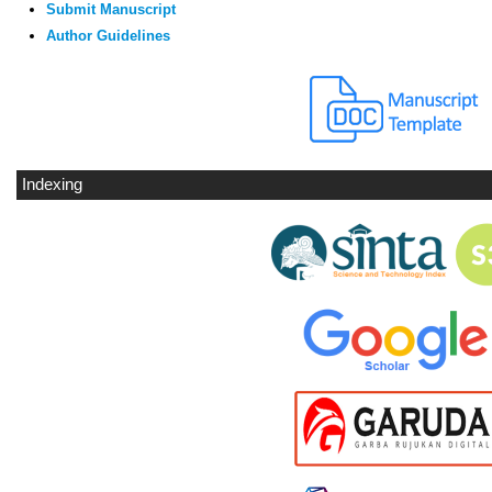
Submit Manuscript
Author Guidelines
Indexing