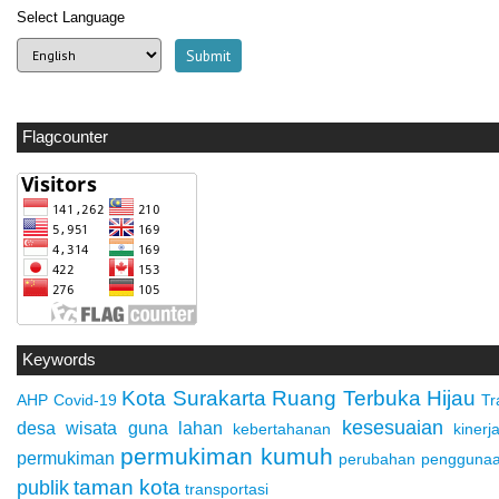
Select Language
Flagcounter
Keywords
Kota Surakarta
Ruang Terbuka Hijau
AHP
Covid-19
Tr
kesesuaian
desa wisata
guna lahan
kebertahanan
kinerj
permukiman kumuh
permukiman
perubahan penggunaa
taman kota
publik
transportasi