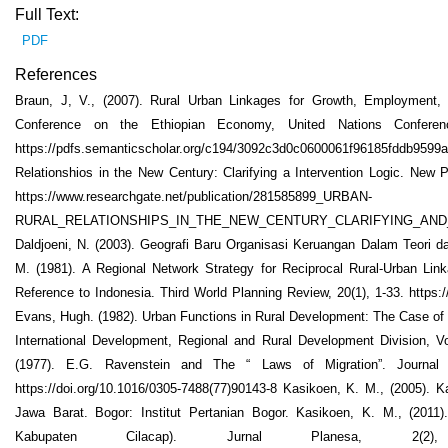
Full Text:
PDF
References
Braun, J, V., (2007). Rural Urban Linkages for Growth, Employment, a
Conference on the Ethiopian Economy, United Nations Conferen
https://pdfs.semanticscholar.org/c194/3092c3d0c0600061f96185fddb959
Relationshios in the New Century: Clarifying a Intervention Logic. New 
https://www.researchgate.net/publication/281585899_URBAN-
RURAL_RELATIONSHIPS_IN_THE_NEW_CENTURY_CLARIFYING_AND
Daldjoeni, N. (2003). Geografi Baru Organisasi Keruangan Dalam Teori 
M. (1981). A Regional Network Strategy for Reciprocal Rural-Urban Lin
Reference to Indonesia. Third World Planning Review, 20(1), 1-33. https:
Evans, Hugh. (1982). Urban Functions in Rural Development: The Case of 
International Development, Regional and Rural Development Division, Vo
(1977). E.G. Ravenstein and The “ Laws of Migration”. Journal o
https://doi.org/10.1016/0305-7488(77)90143-8 Kasikoen, K. M., (2005). K
Jawa Barat. Bogor: Institut Pertanian Bogor. Kasikoen, K. M., (2011)
Kabupaten Cilacap). Jurnal Planesa, 2(2