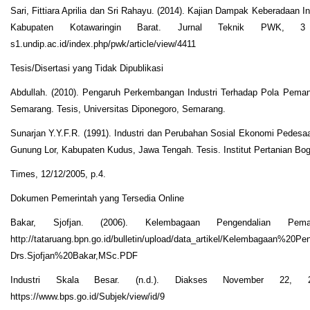
Sari, Fittiara Aprilia dan Sri Rahayu. (2014). Kajian Dampak Keberadaan I
Kabupaten Kotawaringin Barat. Jurnal Teknik PWK, 3 (1
s1.undip.ac.id/index.php/pwk/article/view/4411
Tesis/Disertasi yang Tidak Dipublikasi
Abdullah. (2010). Pengaruh Perkembangan Industri Terhadap Pola Pem
Semarang. Tesis, Universitas Diponegoro, Semarang.
Sunarjan Y.Y.F.R. (1991). Industri dan Perubahan Sosial Ekonomi Pedes
Gunung Lor, Kabupaten Kudus, Jawa Tengah. Tesis. Institut Pertanian Bog
Times, 12/12/2005, p.4.
Dokumen Pemerintah yang Tersedia Online
Bakar, Sjofjan. (2006). Kelembagaan Pengendalian Pe
http://tataruang.bpn.go.id/bulletin/upload/data_artikel/Kelembagaan
Drs.Sjofjan%20Bakar,MSc.PDF
Industri Skala Besar. (n.d.). Diakses November 22, 2
https://www.bps.go.id/Subjek/view/id/9