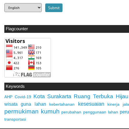
Flagcounter
Keywords
Kota Surakarta
Ruang Terbuka Hijau
AHP
Covid-19
kesesuaian
wisata
guna lahan
kebertahanan
kinerja jal
permukiman kumuh
per
perubahan penggunaan lahan
transportasi