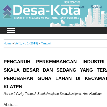
Login
Register
Home
>
Vol 1, No 1 (2019)
>
Tantowi
PENGARUH PERKEMBANGAN INDUSTR
SKALA BESAR DAN SEDANG YANG TER
PERUBAHAN GUNA LAHAN DI KECAMA
KLATEN
Nur Lutfi Rizky Tantowi, Soedwiwahjono Soedwiwahjono, Ana Hardiana
Abstract