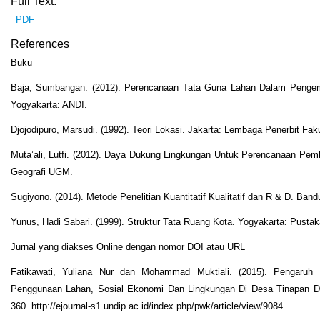
Full Text:
PDF
References
Buku
Baja, Sumbangan. (2012). Perencanaan Tata Guna Lahan Dalam Pengem
Yogyakarta: ANDI.
Djojodipuro, Marsudi. (1992). Teori Lokasi. Jakarta: Lembaga Penerbit Fak
Muta’ali, Lutfi. (2012). Daya Dukung Lingkungan Untuk Perencanaan Pem
Geografi UGM.
Sugiyono. (2014). Metode Penelitian Kuantitatif Kualitatif dan R & D. Band
Yunus, Hadi Sabari. (1999). Struktur Tata Ruang Kota. Yogyakarta: Pustaka
Jurnal yang diakses Online dengan nomor DOI atau URL
Fatikawati, Yuliana Nur dan Mohammad Muktiali. (2015). Pengaruh 
Penggunaan Lahan, Sosial Ekonomi Dan Lingkungan Di Desa Tinapan D
360. http://ejournal-s1.undip.ac.id/index.php/pwk/article/view/9084