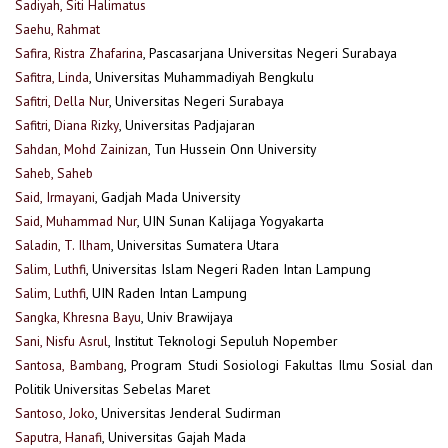
Sadiyah, Siti Halimatus
Saehu, Rahmat
Safira, Ristra Zhafarina
, Pascasarjana Universitas Negeri Surabaya
Safitra, Linda
, Universitas Muhammadiyah Bengkulu
Safitri, Della Nur
, Universitas Negeri Surabaya
Safitri, Diana Rizky
, Universitas Padjajaran
Sahdan, Mohd Zainizan
, Tun Hussein Onn University
Saheb, Saheb
Said, Irmayani
, Gadjah Mada University
Said, Muhammad Nur
, UIN Sunan Kalijaga Yogyakarta
Saladin, T. Ilham
, Universitas Sumatera Utara
Salim, Luthfi
, Universitas Islam Negeri Raden Intan Lampung
Salim, Luthfi
, UIN Raden Intan Lampung
Sangka, Khresna Bayu
, Univ Brawijaya
Sani, Nisfu Asrul
, Institut Teknologi Sepuluh Nopember
Santosa, Bambang
, Program Studi Sosiologi Fakultas Ilmu Sosial dan
Politik Universitas Sebelas Maret
Santoso, Joko
, Universitas Jenderal Sudirman
Saputra, Hanafi
, Universitas Gajah Mada