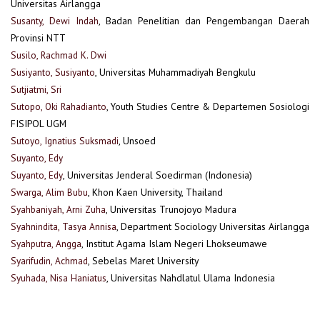
Universitas Airlangga
Susanty, Dewi Indah
, Badan Penelitian dan Pengembangan Daerah
Provinsi NTT
Susilo, Rachmad K. Dwi
Susiyanto, Susiyanto
, Universitas Muhammadiyah Bengkulu
Sutjiatmi, Sri
Sutopo, Oki Rahadianto
, Youth Studies Centre & Departemen Sosiologi
FISIPOL UGM
Sutoyo, Ignatius Suksmadi
, Unsoed
Suyanto, Edy
Suyanto, Edy
, Universitas Jenderal Soedirman (Indonesia)
Swarga, Alim Bubu
, Khon Kaen University, Thailand
Syahbaniyah, Arni Zuha
, Universitas Trunojoyo Madura
Syahnindita, Tasya Annisa
, Department Sociology Universitas Airlangga
Syahputra, Angga
, Institut Agama Islam Negeri Lhokseumawe
Syarifudin, Achmad
, Sebelas Maret University
Syuhada, Nisa Haniatus
, Universitas Nahdlatul Ulama Indonesia