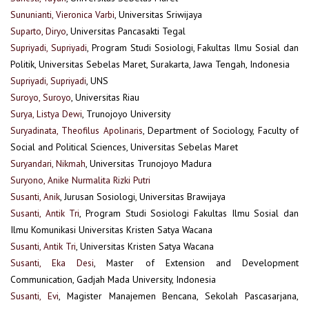
Sununianti, Vieronica Varbi
, Universitas Sriwijaya
Suparto, Diryo
, Universitas Pancasakti Tegal
Supriyadi, Supriyadi
, Program Studi Sosiologi, Fakultas Ilmu Sosial dan
Politik, Universitas Sebelas Maret, Surakarta, Jawa Tengah, Indonesia
Supriyadi, Supriyadi
, UNS
Suroyo, Suroyo
, Universitas Riau
Surya, Listya Dewi
, Trunojoyo University
Suryadinata, Theofilus Apolinaris
, Department of Sociology, Faculty of
Social and Political Sciences, Universitas Sebelas Maret
Suryandari, Nikmah
, Universitas Trunojoyo Madura
Suryono, Anike Nurmalita Rizki Putri
Susanti, Anik
, Jurusan Sosiologi, Universitas Brawijaya
Susanti, Antik Tri
, Program Studi Sosiologi Fakultas Ilmu Sosial dan
Ilmu Komunikasi Universitas Kristen Satya Wacana
Susanti, Antik Tri
, Universitas Kristen Satya Wacana
Susanti, Eka Desi
, Master of Extension and Development
Communication, Gadjah Mada University, Indonesia
Susanti, Evi
, Magister Manajemen Bencana, Sekolah Pascasarjana,