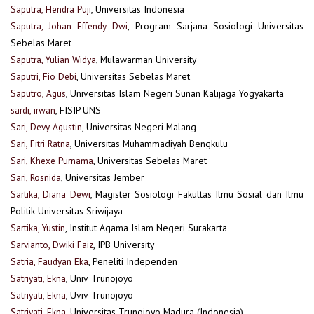
Saputra, Hendra Puji
, Universitas Indonesia
Saputra, Johan Effendy Dwi
, Program Sarjana Sosiologi Universitas
Sebelas Maret
Saputra, Yulian Widya
, Mulawarman University
Saputri, Fio Debi
, Universitas Sebelas Maret
Saputro, Agus
, Universitas Islam Negeri Sunan Kalijaga Yogyakarta
sardi, irwan
, FISIP UNS
Sari, Devy Agustin
, Universitas Negeri Malang
Sari, Fitri Ratna
, Universitas Muhammadiyah Bengkulu
Sari, Khexe Purnama
, Universitas Sebelas Maret
Sari, Rosnida
, Universitas Jember
Sartika, Diana Dewi
, Magister Sosiologi Fakultas Ilmu Sosial dan Ilmu
Politik Universitas Sriwijaya
Sartika, Yustin
, Institut Agama Islam Negeri Surakarta
Sarvianto, Dwiki Faiz
, IPB University
Satria, Faudyan Eka
, Peneliti Independen
Satriyati, Ekna
, Univ Trunojoyo
Satriyati, Ekna
, Uviv Trunojoyo
Satriyati, Ekna
, Universitas Trunojoyo Madura (Indonesia)