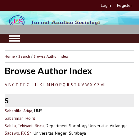
Login
Register
Home
/
Search
/
Browse Author Index
Browse Author Index
A
B
C
D
E
F
G
H
I
J
K
L
M
N
O
P
Q
R
T
U
V
W
X
Y
Z
All
S
S
Sabardila, Atiqa
, UMS
Sabariman, Hoiril
Sabila, Febiyanti Risca
, Department Sociology Universitas Airlangga
Sadewo, FX Sri
, Universitas Negeri Surabaya