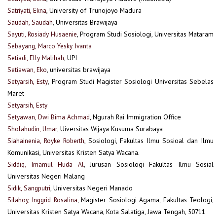
Satriyati, Ekna
, University of Trunojoyo Madura
Saudah, Saudah
, Universitas Brawijaya
Sayuti, Rosiady Husaenie
, Program Studi Sosiologi, Universitas Mataram
Sebayang, Marco Yesky Ivanta
Setiadi, Elly Malihah
, UPI
Setiawan, Eko
, universitas brawijaya
Setyarsih, Esty
, Program Studi Magister Sosiologi Universitas Sebelas
Maret
Setyarsih, Esty
Setyawan, Dwi Bima Achmad
, Ngurah Rai Immigration Office
Sholahudin, Umar
, Uiversitas Wijaya Kusuma Surabaya
Siahainenia, Royke Roberth
, Sosiologi, Fakultas Ilmu Sosioal dan Ilmu
Komunikasi, Universitas Kristen Satya Wacana.
Siddiq, Imamul Huda Al
, Jurusan Sosiologi Fakultas Ilmu Sosial
Universitas Negeri Malang
Sidik, Sangputri
, Universitas Negeri Manado
Silahoy, Inggrid Rosalina
, Magister Sosiologi Agama, Fakultas Teologi,
Universitas Kristen Satya Wacana, Kota Salatiga, Jawa Tengah, 50711