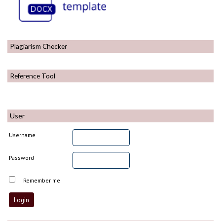
Plagiarism Checker
Reference Tool
User
Username
Password
Remember me