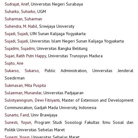
Sudrajat, Arief
, Universitas Negeri Surabaya
Suharko, Suharko
, UGM
Suharman, Suharman
Suhendra, M. Nabil
, Sriwijaya University
Sujadi, Sujadi
, UIN Sunan Kalijaga Yogyakarta
Sujadi, Sujadi
, Universitas Islam Negeri Sunan Kalijaga Yogyakarta
Sujadmi, Sujadmi
, Universitas Bangka Belitung
Sujari, Ratih Putri Happy
, Universitas Trunojoyo Madura
Sujito, Arie
Sukarso, Sukarso
, Public Administration, Universitas Jenderal
Soedirman
Sukmasari, Mita Puspita
Sulaeman, Munandar
, Universitas Padjajaran
Sulistyaningrum, Dewi Fitriyanti
, Master of Extension and Development
Communication, Gadjah Mada University, Indonesia
Sunarto, Farid
, Univ Brawijaya
Sunesti, Yuyun
, Program Studi Sosiologi Fakultas Ilmu Sosial dan
Politik Universitas Sebelas Maret
Sunesti, Yuyun
, Universitas Sebelas Maret