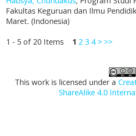
Habsya, Chundakus
, Program Studi 
Fakultas Keguruan dan Ilmu Pendidik
Maret. (Indonesia)
1 - 5 of 20 Items
1
2
3
4
>
>>
This work is licensed under a
Crea
ShareAlike 4.0 Interna