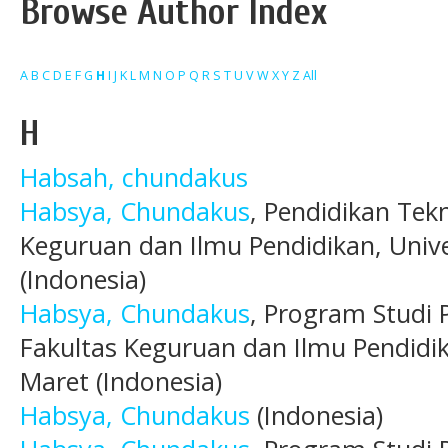
Browse Author Index
A
B
C
D
E
F
G
H
I
J
K
L
M
N
O
P
Q
R
S
T
U
V
W
X
Y
Z
All
H
Habsah, chundakus
Habsya, Chundakus
, Pendidikan Tek
Keguruan dan Ilmu Pendidikan, Unive
(Indonesia)
Habsya, Chundakus
, Program Studi 
Fakultas Keguruan dan Ilmu Pendidik
Maret (Indonesia)
Habsya, Chundakus
(Indonesia)