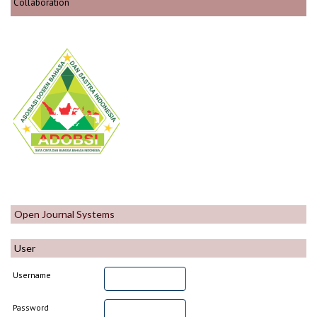
Collaboration
Open Journal Systems
User
Username
Password