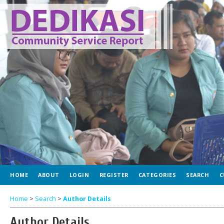
HOME
ABOUT
LOGIN
REGISTER
CATEGORIES
SEARCH
C
Home
>
Search
>
Author Details
Author Details