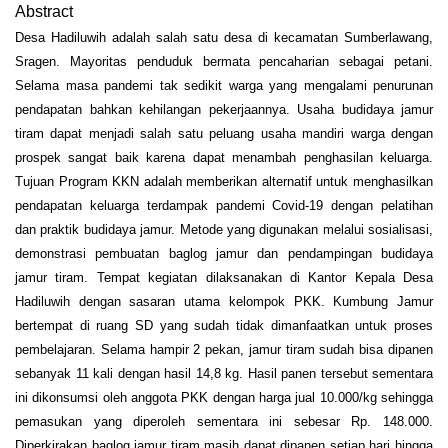
Abstract
Desa Hadiluwih adalah salah satu desa di kecamatan Sumberlawang,
Sragen. Mayoritas penduduk bermata pencaharian sebagai petani.
Selama masa pandemi tak sedikit warga yang mengalami penurunan
pendapatan bahkan kehilangan pekerjaannya. Usaha budidaya jamur
tiram dapat menjadi salah satu peluang usaha mandiri warga dengan
prospek sangat baik karena dapat menambah penghasilan keluarga.
Tujuan Program KKN adalah memberikan alternatif untuk menghasilkan
pendapatan keluarga terdampak pandemi Covid-19 dengan pelatihan
dan praktik budidaya jamur. Metode yang digunakan melalui sosialisasi,
demonstrasi pembuatan baglog jamur dan pendampingan budidaya
jamur tiram. Tempat kegiatan dilaksanakan di Kantor Kepala Desa
Hadiluwih dengan sasaran utama kelompok PKK. Kumbung Jamur
bertempat di ruang SD yang sudah tidak dimanfaatkan untuk proses
pembelajaran. Selama hampir 2 pekan, jamur tiram sudah bisa dipanen
sebanyak 11 kali dengan hasil 14,8 kg. Hasil panen tersebut sementara
ini dikonsumsi oleh anggota PKK dengan harga jual 10.000/kg sehingga
pemasukan yang diperoleh sementara ini sebesar Rp. 148.000.
Diperkirakan baglog jamur tiram masih dapat dipanen setiap hari hingga