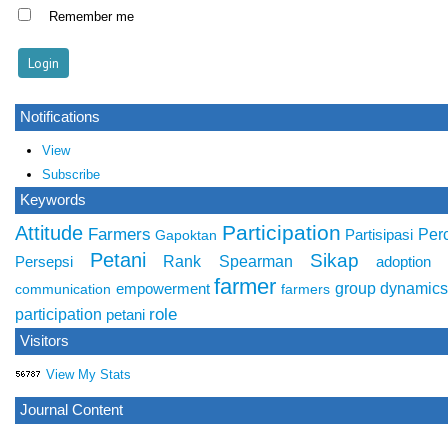
Remember me
Notifications
View
Subscribe
Keywords
Participation
Attitude
Farmers
Per
Partisipasi
Gapoktan
Petani
Sikap
Rank Spearman
Persepsi
adoption
farmer
group dynamic
empowerment
communication
farmers
role
participation
petani
Visitors
View My Stats
Journal Content