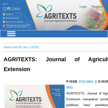
Login
Register
Home
/
Vol 50, No 1 (2026)
AGRITEXTS: Journal of Agricult
Extension
P-ISSN
2721-5903
| E-IS
5911
AGRITEXTS: Journal of Agric
Extension merupakan jurna
publikasi hasil penelit