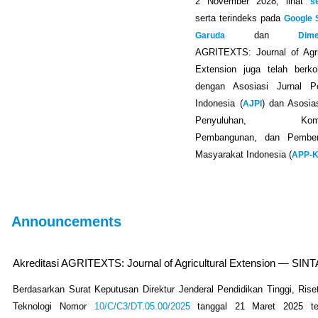
2 November 2028, lihat
se
serta terindeks pada
Google 
Garuda
dan
Dime
AGRITEXTS: Journal of Agric
Extension juga telah berkol
dengan Asosiasi Jurnal Pe
Indonesia (
AJPI
) dan Asosia
Penyuluhan, Komun
Pembangunan, dan Pember
Masyarakat Indonesia (
APP-
Announcements
Akreditasi AGRITEXTS: Journal of Agricultural Extension — SINT
Berdasarkan Surat Keputusan Direktur Jenderal Pendidikan Tinggi, Rise
Teknologi Nomor
10/C/C3/DT.05.00/2025
tanggal 21 Maret 2025 te