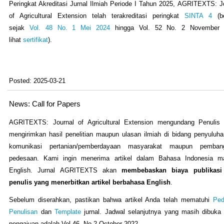
Peringkat Akreditasi Jurnal Ilmiah Periode I Tahun 2025, AGRITEXTS: J
of Agricultural Extension telah terakreditasi peringkat
SINTA 4
(be
sejak
Vol. 48 No. 1 Mei 2024
hingga Vol. 52 No. 2 November 
lihat
sertifikat
).
Posted: 2025-03-21
News: Call for Papers
AGRITEXTS: Journal of Agricultural Extension mengundang Penulis 
mengirimkan hasil penelitian maupun ulasan ilmiah di bidang penyuluh
komunikasi pertanian/pemberdayaan masyarakat maupun pemban
pedesaan. Kami ingin menerima artikel dalam Bahasa Indonesia m
English. Jurnal AGRITEXTS akan
membebaskan biaya publikasi
penulis yang menerbitkan artikel berbahasa English
.
Sebelum diserahkan, pastikan bahwa artikel Anda telah mematuhi
Pe
Penulisan
dan
Template
jurnal. Jadwal selanjutnya yang masih dibuka