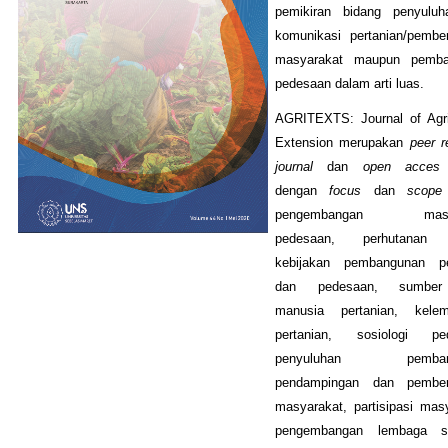
pemikiran bidang penyulu
komunikasi pertanian/pembe
masyarakat maupun pemba
pedesaan dalam arti luas.
AGRITEXTS: Journal of Agric
Extension merupakan
peer r
journal
dan
open acces 
dengan
focus
dan
scope
pengembangan masya
pedesaan, perhutanan s
kebijakan pembangunan pe
dan pedesaan, sumbe
manusia pertanian, kele
pertanian, sosiologi pe
penyuluhan pembang
pendampingan dan pember
masyarakat, partisipasi mas
pengembangan lembaga s