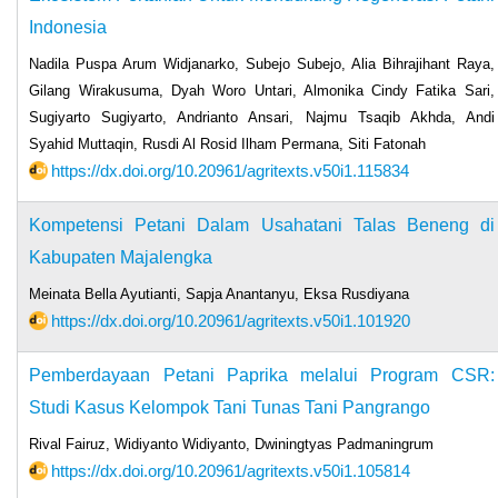
Indonesia
Nadila Puspa Arum Widjanarko, Subejo Subejo, Alia Bihrajihant Raya,
Gilang Wirakusuma, Dyah Woro Untari, Almonika Cindy Fatika Sari,
Sugiyarto Sugiyarto, Andrianto Ansari, Najmu Tsaqib Akhda, Andi
Syahid Muttaqin, Rusdi Al Rosid Ilham Permana, Siti Fatonah
https://dx.doi.org/10.20961/agritexts.v50i1.115834
Kompetensi Petani Dalam Usahatani Talas Beneng di
Kabupaten Majalengka
Meinata Bella Ayutianti, Sapja Anantanyu, Eksa Rusdiyana
https://dx.doi.org/10.20961/agritexts.v50i1.101920
Pemberdayaan Petani Paprika melalui Program CSR:
Studi Kasus Kelompok Tani Tunas Tani Pangrango
Rival Fairuz, Widiyanto Widiyanto, Dwiningtyas Padmaningrum
https://dx.doi.org/10.20961/agritexts.v50i1.105814