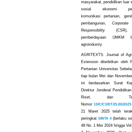
masyarakat, pendidikan luar 
sosial ekonomi pert
komunikasi pertanian, gen
pembangunan,
Corporate
Responsibility
(CSR),
pemberdayaan UMKM be
agroindustry.
AGRITEXTS: Journal of Agric
Extension diterbitkan oleh 
Pertanian Universitas Sebel
tiap bulan Mei dan November
ini berdasarkan Surat Ke
Direktur Jenderal Pendidikan
Riset, dan Tekn
Nomor
10/C/C3/DT.05.00/2025
21 Maret 2025 telah terakr
peringkat
SINTA 4
(berlaku se
48 No. 1 Mei 2024 hingga Vol