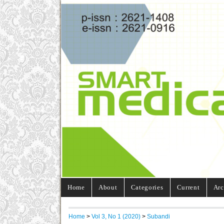
Home
About
Categories
Current
Arc
Home
>
Vol 3, No 1 (2020)
>
Subandi