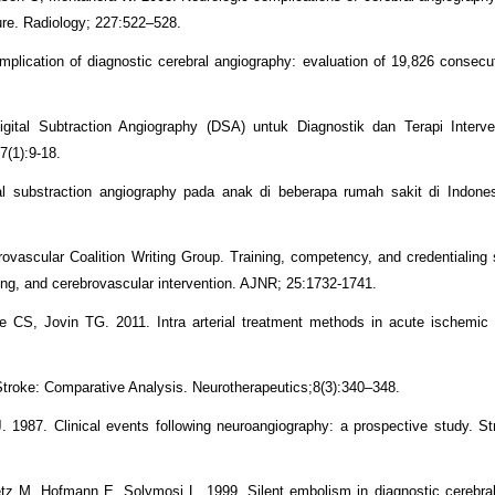
ture. Radiology; 227:522–528.
ication of diagnostic cerebral angiography: evaluation of 19,826 consecut
gital Subtraction Angiography (DSA) untuk Diagnostik dan Terapi Interve
7(1):9-18.
l substraction angiography pada anak di beberapa rumah sakit di Indones
vascular Coalition Writing Group. Training, competency, and credentialing 
ting, and cerebrovascular intervention. AJNR; 25:1732-1741.
CS, Jovin TG. 2011. Intra arterial treatment methods in acute ischemic 
Stroke: Comparative Analysis. Neurotherapeutics;8(3):340–348.
987. Clinical events following neuroangiography: a prospective study. St
 M, Hofmann E, Solymosi L. 1999. Silent embolism in diagnostic cerebral