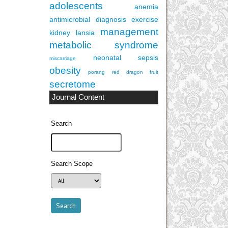
adolescents
anemia
antimicrobial
diagnosis
exercise
management
kidney
lansia
metabolic syndrome
neonatal sepsis
miscarriage
obesity
porang
red dragon fruit
secretome
Journal Content
Search
Search Scope