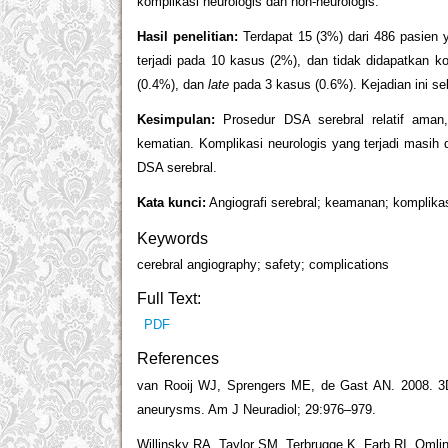
komplikasi neurologis dan non-neurologis.
Hasil penelitian:
Terdapat 15 (3%) dari 486 pasien 
terjadi pada 10 kasus (2%), dan tidak didapatkan k
(0.4%), dan
late
pada 3 kasus (0.6%). Kejadian ini seb
Kes
impulan:
Prosedur DSA serebral relatif aman,
kematian. Komplikasi neurologis yang terjadi masi
DSA serebral.
Kata kunci:
Angiografi serebral; keamanan; komplika
Keywords
cerebral angiography; safety; complications
Full Text:
PDF
References
van Rooij WJ, Sprengers ME, de Gast AN. 2008. 3D-ro
aneurysms. Am J Neuradiol; 29:976–979.
Willinsky RA, Taylor SM, Terbrugge K, Farb RI, Omli