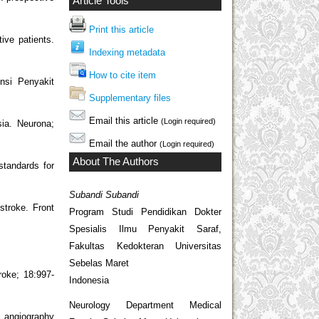
Article Tools
Print this article
ive patients.
Indexing metadata
How to cite item
nsi Penyakit
Supplementary files
Email this article
(Login required)
ia. Neurona;
Email the author
(Login required)
About The Authors
standards for
Subandi Subandi
stroke. Front
Program Studi Pendidikan Dokter
Spesialis Ilmu Penyakit Saraf,
Fakultas Kedokteran Universitas
Sebelas Maret
roke; 18:997-
Indonesia
Neurology Department Medical
 angiography