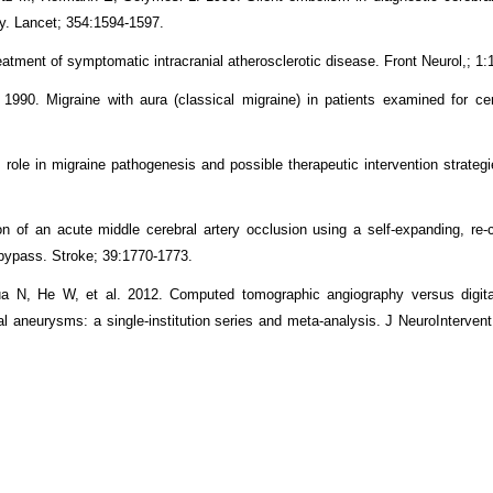
dy. Lancet; 354:1594-1597.
atment of symptomatic intracranial atherosclerotic disease. Front Neurol,; 1:1
90. Migraine with aura (classical migraine) in patients examined for ce
 role in migraine pathogenesis and possible therapeutic intervention strategi
n of an acute middle cerebral artery occlusion using a self-expanding, re-c
 bypass. Stroke; 39:1770-1773.
 N, He W, et al. 2012. Computed tomographic angiography versus digital
al aneurysms: a single-institution series and meta-analysis. J NeuroIntervent