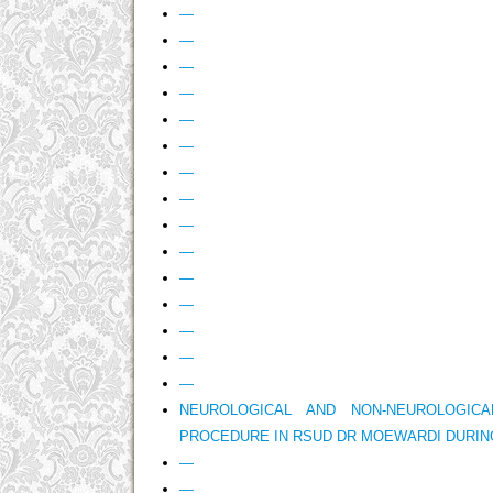
—
—
—
—
—
—
—
—
—
—
—
—
—
—
—
NEUROLOGICAL AND NON-NEUROLOGICA
PROCEDURE IN RSUD DR MOEWARDI DURING
—
—