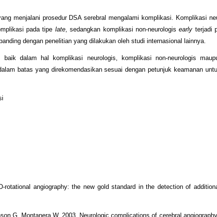
yang menjalani prosedur DSA serebral mengalami komplikasi. Komplikasi ne
omplikasi pada tipe
late
, sedangkan komplikasi non-neurologis
early
terjadi 
anding dengan penelitian yang dilakukan oleh studi internasional lainnya.
 baik dalam hal komplikasi neurologis, komplikasi non-neurologis maupu
h dalam batas yang direkomendasikan sesuai dengan petunjuk keamanan unt
si
tational angiography: the new gold standard in the detection of additional
nson G, Montanera W. 2003. Neurologic complications of cerebral angiography