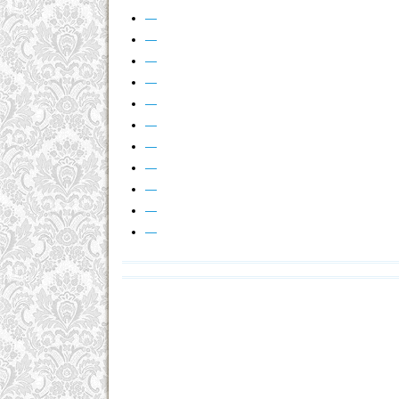
—
—
—
—
—
—
—
—
—
—
—