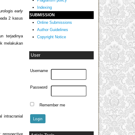
Plagiarism policy
Indexing
urologis
early
SUBMISSION
pada 2 kasus
Online Submissions
Author Guidelines
n terjadinya
Copyright Notice
uk melakukan
User
Username
Password
Remember me
 intracranial
: prospective