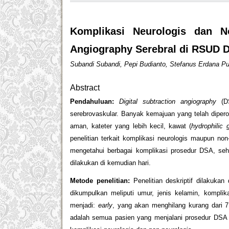
Komplikasi Neurologis dan No
Angiography Serebral di RSUD D
Subandi Subandi, Pepi Budianto, Stefanus Erdana P
Abstract
Pendahuluan:
Digital subtraction angiography
(DS
serebrovaskular. Banyak kemajuan yang telah diper
aman, kateter yang lebih kecil, kawat (
hydrophilic 
penelitian terkait komplikasi neurologis maupun non
mengetahui berbagai komplikasi prosedur DSA, seh
dilakukan di kemudian hari.
Metode penelitian:
Penelitian deskriptif dilakuk
dikumpulkan meliputi umur, jenis kelamin, komplik
menjadi:
early
, yang akan menghilang kurang dari 
adalah semua pasien yang menjalani prosedur DSA 