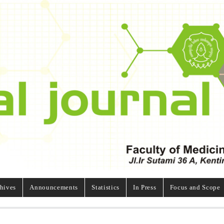
hives
Announcements
Statistics
In Press
Focus and Scope