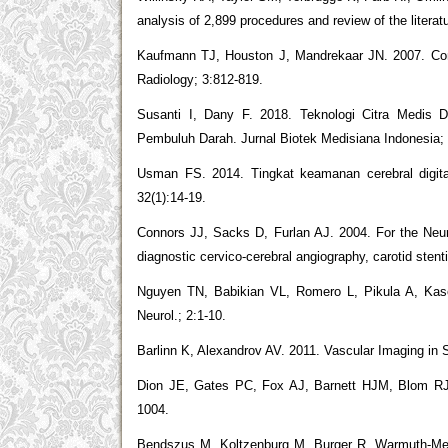
analysis of 2,899 procedures and review of the litera
Kaufmann TJ, Houston J, Mandrekaar JN. 2007. Compl
Radiology; 3:812-819.
Susanti I, Dany F. 2018. Teknologi Citra Medis Di
Pembuluh Darah. Jurnal Biotek Medisiana Indonesia; 
Usman FS. 2014. Tingkat keamanan cerebral digita
32(1):14-19.
Connors JJ, Sacks D, Furlan AJ. 2004. For the Neuro
diagnostic cervico-cerebral angiography, carotid sten
Nguyen TN, Babikian VL, Romero L, Pikula A, Kase 
Neurol.; 2:1-10.
Barlinn K, Alexandrov AV. 2011. Vascular Imaging in 
Dion JE, Gates PC, Fox AJ, Barnett HJM, Blom RJ. 1
1004.
Bendszus M, Koltzenburg M, Burger R, Warmuth-Metz