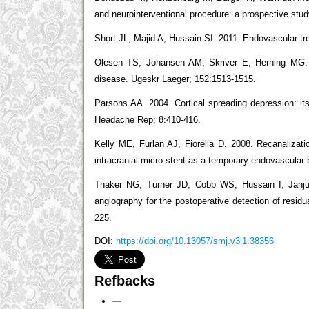
and neurointerventional procedure: a prospective stu
Short JL, Majid A, Hussain SI. 2011. Endovascular tre
Olesen TS, Johansen AM, Skriver E, Herning MG. 19
disease. Ugeskr Laeger; 152:1513-1515.
Parsons AA. 2004. Cortical spreading depression: its
Headache Rep; 8:410-416.
Kelly ME, Furlan AJ, Fiorella D. 2008. Recanalizatio
intracranial micro-stent as a temporary endovascular
Thaker NG, Turner JD, Cobb WS, Hussain I, Janjua
angiography for the postoperative detection of residu
225.
DOI:
https://doi.org/10.13057/smj.v3i1.38356
Refbacks
—