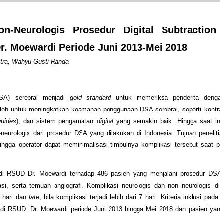
n-Neurologis Prosedur Digital Subtraction
r. Moewardi Periode Juni 2013-Mei 2018
utra, Wahyu Gusti Randa
A) serebral menjadi
gold standard
untuk memeriksa penderita deng
oleh untuk meningkatkan keamanan penggunaan DSA serebral, seperti kontr
guides
), dan sistem pengamatan
digital
yang semakin baik. Hingga saat in
-neurologis dari prosedur DSA yang dilakukan di Indonesia. Tujuan peneliti
ingga operator dapat meminimalisasi timbulnya komplikasi tersebut saat 
an di RSUD Dr. Moewardi terhadap 486 pasien yang menjalani prosedur DS
asi, serta temuan angiografi. Komplikasi neurologis dan non neurologis 
7 hari dan
late
, bila komplikasi terjadi lebih dari 7 hari. Kriteria inklusi pada 
di RSUD. Dr. Moewardi periode Juni 2013 hingga Mei 2018 dan pasien ya