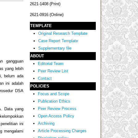
2621-1408 (Print)
2621-0916 (Online)
TEMPLATE
Original Research Template
Case Report Template
Supplementary file
ABOUT
an gangguan
Editorial Team
as yang lebih
Peer Review List
i, belum ada
Contact
an ini adalah
POLICIES
prosedur DSA
Focus and Scope
Publication Ethics
Peer Review Process
A. Data yang
Open Access Policy
dikelompokkan
Archiving
penelitian ini
Article Processing Charges
ng mengalami