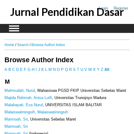
Jurnal Pendidikan Dasar
Login
Register
Home
/
Search
/
Browse Author Index
Browse Author Index
A
B
C
D
E
F
G
H
I
J
K
L
M
N
O
P
Q
R
S
T
U
V
W
X
Y
Z
All
M
Mahmudah, Nurul
, Mahasiswa PGSD FKIP Universitas Sebelas Maret
Majida Rahmah, Anisa Lutfi
, Universitas Trunojoyo Madura
Malahayati, Eva Nurul
, UNIVERSITAS ISLAM BALITAR
Malaiswatiningsih, Malaiswatiningsih
Marmoah, Sri
, Universitas Sebelas Maret
Marmoah, Sri
Marmoah, Sri
(Indonesia)