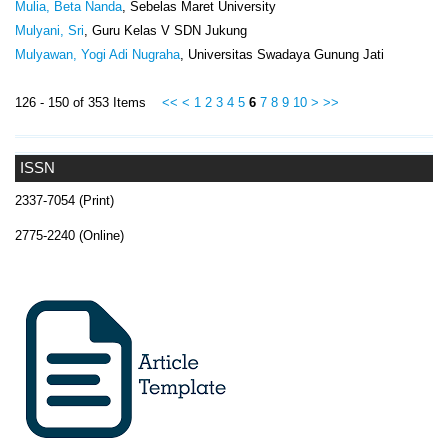
Mulia, Beta Nanda
, Sebelas Maret University
Mulyani, Sri
, Guru Kelas V SDN Jukung
Mulyawan, Yogi Adi Nugraha
, Universitas Swadaya Gunung Jati
126 - 150 of 353 Items
<<
<
1
2
3
4
5
6
7
8
9
10
>
>>
ISSN
2337-7054 (Print)
2775-2240 (Online)