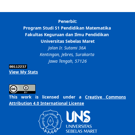
View My Stats
This work is licensed under a
Creative Commons
Attribution 4.0 International License