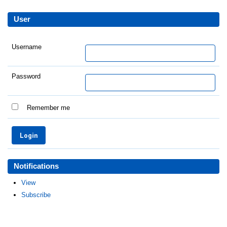
User
Username
Password
Remember me
Notifications
View
Subscribe