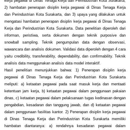
kerja pegawai di Dinas Tenaga Kerja dan Perindustrian Kota Surakarta,
2) hambatan penerapan disiplin kerja pegawai di Dinas Tenaga Kerja
dan Perindustrian Kota Surakarta, dan 3) upaya yang dilakukan untuk
mengatasi hambatan penerapan disiplin kerja pegawai di Dinas Tenaga
Kerja dan Perindustrian Kota Surakarta. Data penelitian diperoleh dari
informan, peristiwa, serta dokumen dengan teknik purposive dan
snowball sampling. Teknik pengumpulan data dengan observasi,
wawancara dan analisis dokumen. Validasi data diperoleh dengan 4 cara
yaitu credibility, transferability, dependability, dan confirmability. Teknik
analisis data menggunakan analisis data model interaktif.
Hasil penelitian menunjukkan bahwa: 1) Penerapan disiplin kerja
pegawai di Dinas Tenaga Kerja dan Perindustrian Kota Surakarta
meliputi: a) ketaatan pegawai pada saat masuk kerja dan mentaati
ketentuan jam kerja, b) ketaatan pegawai dalam penggunaan pakaian
dinas, c) ketaatan pegawai dalam pelaksanaan tugas kedinasan dengan
pengabdian, kesadaran dan tanggung jawab, dan d) ketaatan pegawai
dalam penggunaan fasilitas kantor. 2) Penerapan disiplin kerja pegawai
di Dinas Tenaga Kerja dan Perindustrian Kota Surakarta memiliki
hambatan diantaranya: a) rendahnya kesadaran pegawai dalam