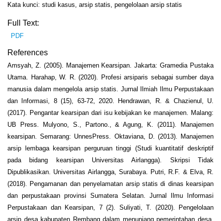
Kata kunci: studi kasus, arsip statis, pengelolaan arsip statis
Full Text:
PDF
References
Amsyah, Z. (2005). Manajemen Kearsipan. Jakarta: Gramedia Pustaka
Utama. Harahap, W. R. (2020). Profesi arsiparis sebagai sumber daya
manusia dalam mengelola arsip statis. Jurnal Ilmiah Ilmu Perpustakaan
dan Informasi, 8 (15), 63-72, 2020. Hendrawan, R. & Chazienul, U.
(2017). Pengantar kearsipan dari isu kebijakan ke manajemen. Malang:
UB Press. Mulyono, S., Partono., & Agung, K. (2011). Manajemen
kearsipan. Semarang: UnnesPress. Oktaviana, D. (2013). Manajemen
arsip lembaga kearsipan perguruan tinggi (Studi kuantitatif deskriptif
pada bidang kearsipan Universitas Airlangga). Skripsi Tidak
Dipublikasikan. Universitas Airlangga, Surabaya. Putri, R.F. & Elva, R.
(2018). Pengamanan dan penyelamatan arsip statis di dinas kearsipan
dan perpustakaan provinsi Sumatera Selatan. Jurnal Ilmu Informasi
Perpustakaan dan Kearsipan, 7 (2). Suliyati, T. (2020). Pengelolaan
arsip desa kabupaten Rembang dalam menunjang pemerintahan desa.