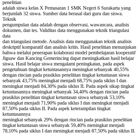
penelitian
adalah siswa kelas X Pemasaran 1 SMK Negeri 6 Surakarta yang
berjumlah 32 siswa. Sumber data berasal dari guru dan siswa.
Teknik
pengumpulan data adalah dengan observasi, wawancara, analisis
dokumen, dan tes. Validitas data menggunakan teknik triangulasi
data
dan triangulasi metode. Analisis data menggunakan teknik analisis
deskriptif komparatif dan analisis kritis. Hasil penelitian menunjukan
bahwa melalui penerapan kolaborasi model pembelajaran kooperatif
Jigsaw dan Kancing Gemerincing dapat meningkatkan hasil belajar
siswa. Hasil belajar siswa mengalami peningkatan, pada aspek
pengetahuan tingkat ketuntasannya meningkat sebanyak 40,55%
dengan rincian pada prasiklus penelitian tingkat ketuntasan siswa
sebanyak 43,75% meningkat menjadi 68,75% pada siklus I dan
meningkat menjadi 84,30% pada siklus II. Pada aspek sikap tingkat
ketuntasannya meningkat sebanyak 34,40% dengan rincian pada
prasiklus penelitian tingkat ketuntasan siswa sebanyak 53,10%
meningkat menjadi 71,90% pada siklus I dan meningkat menjadi
87,50% pada siklus II. Pada aspek keterampilan tingkat
ketuntasannya
meningkat sebanyak 29% dengan rincian pada prasiklus penelitian
tingkat ketuntasan siswa sebanyak 59,40% meningkat menjadi
78,10% pada siklus I dan meningkat menjadi 87,50% pada siklus II.