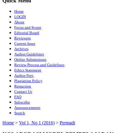
Quick Menu
Home
LOGIN
About
Focus and Scope
Editorial Board
Reviewers
Current Issue
Archives
Author Guidelines
Online Submissions
Review Process and Guidelines
Ethics Statement
Author Fees
Plagiarism Policy
Retraction
Contact Us
FAQ
Subscribe
Announcements
Search
Home
>
Vol 1, No 1 (2016)
>
Permadi