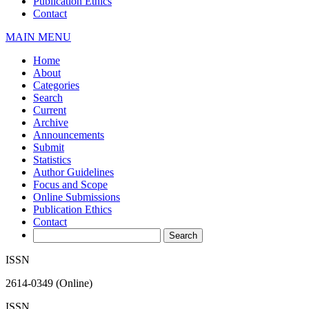
Publication Ethics
Contact
MAIN MENU
Home
About
Categories
Search
Current
Archive
Announcements
Submit
Statistics
Author Guidelines
Focus and Scope
Online Submissions
Publication Ethics
Contact
ISSN
2614-0349 (Online)
ISSN