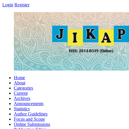
Login
Register
Home
About
Categories
Current
Archives
Announcements
Statistics
Author Guidelines
Focus and Scope
Online Submissions