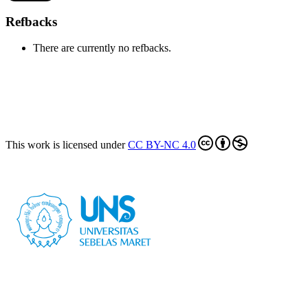
Refbacks
There are currently no refbacks.
Alamat
Jalan Ir. Sutami 36 A, Surakarta, 57126
(0271) 638959
This work is licensed under
CC BY-NC 4.0