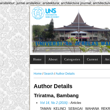
arsitektur; jurnal arsitektur; arsitektura; architecture journal; architectur
Home
About
Categories
Current
Arc
Home
/
Search
/
Author Details
Author Details
Triratma, Bambang
Vol 14, No 2 (2016)
- Articles
TAMAN KELINCI SEBAGAI WAHANA REKR