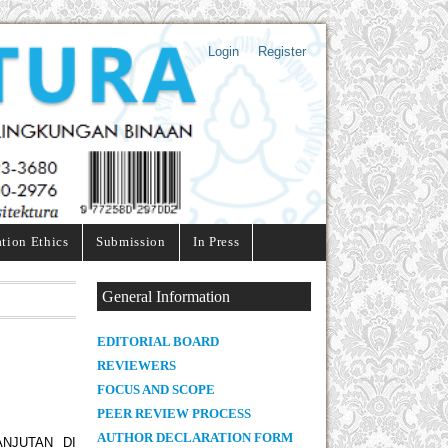
Login
Register
ation Ethics
Submission
In Press
General Information
E
DITORIAL BOARD
REVIEWERS
FOCUS AND SCOPE
PEER REVIEW PROCESS
AUTHOR DECLARATION FORM
NJUTAN DI