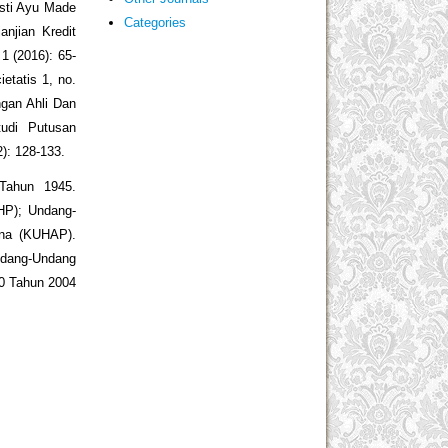
usti Ayu Made
Categories
njian Kredit
1 (2016): 65-
etatis 1, no.
ngan Ahli Dan
udi Putusan
): 128-133.
Tahun 1945.
HP); Undang-
na (KUHAP).
ndang-Undang
0 Tahun 2004