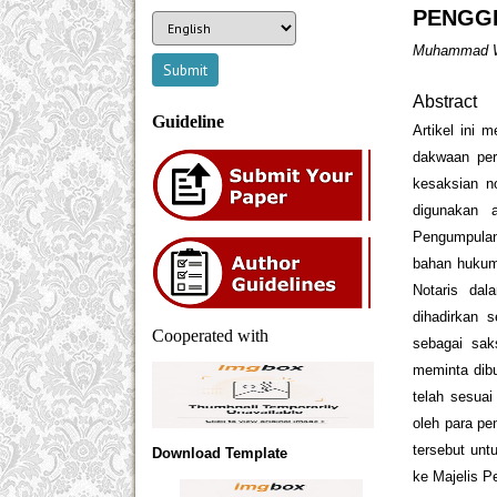
PENGG
Muhammad Wi
Abstract
Guideline
Artikel ini
dakwaan per
kesaksian n
digunakan a
Pengumpula
bahan hukum
Notaris da
dihadirkan 
Cooperated with
sebagai sa
meminta dibu
telah sesuai
oleh para pe
tersebut unt
Download Template
ke Majelis P