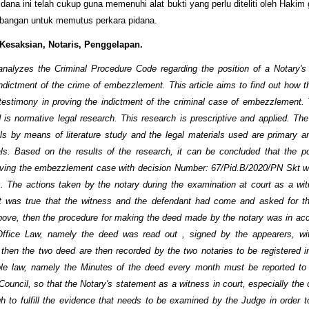
idana ini telah cukup guna memenuhi alat bukti yang perlu diteliti oleh Hakim
mbangan untuk memutus perkara pidana.
 Kesaksian, Notaris, Penggelapan.
 analyzes the Criminal Procedure Code regarding the position of a Notary's
indictment of the crime of embezzlement. This article aims to find out how th
 testimony in proving the indictment of the criminal case of embezzlement.
is normative legal research. This research is prescriptive and applied. The 
als by means of literature study and the legal materials used are primary 
als. Based on the results of the research, it can be concluded that the po
oving the embezzlement case with decision Number: 67/Pid.B/2020/PN Skt 
. The actions taken by the notary during the examination at court as a wi
 it was true that the witness and the defendant had come and asked for 
ove, then the procedure for making the deed made by the notary was in ac
Office Law, namely the deed was read out , signed by the appearers, wi
 then the two deed are then recorded by the two notaries to be registered 
ble law, namely the Minutes of the deed every month must be reported to
ouncil, so that the Notary's statement as a witness in court, especially the 
gh to fulfill the evidence that needs to be examined by the Judge in order 