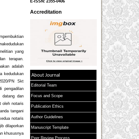
E-ISSN:
2355-0406
Accreditation
ampembuktian
anakedudukan
elitian yang
dan terapan.
akan adalah
wa kedudukan
About Journal
2020/PN Skt
Editorial Team
i pengadilan
Focus and Scope
 datang dan
 oleh notaris
Publication Ethics
tanda tangani
Author Guidelines
kedua notaris
ib dilaporkan
Manuscript Template
lan khususnya
Peer Review Process