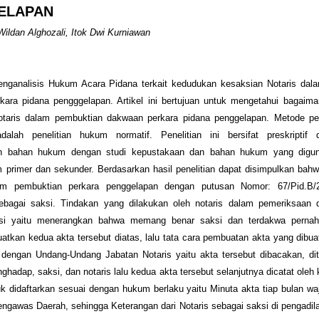
ELAPAN
ldan Alghozali, Itok Dwi Kurniawan
 menganalisis Hukum Acara Pidana terkait kedudukan kesaksian Notaris dal
kara pidana pengggelapan. Artikel ini bertujuan untuk mengetahui bagaim
otaris dalam pembuktian dakwaan perkara pidana penggelapan. Metode pen
dalah penelitian hukum normatif. Penelitian ini bersifat preskriptif 
n bahan hukum dengan studi kepustakaan dan bahan hukum yang digun
 primer dan sekunder. Berdasarkan hasil penelitian dapat disimpulkan bah
lam pembuktian perkara penggelapan dengan putusan Nomor: 67/Pid.B/
sebagai saksi. Tindakan yang dilakukan oleh notaris dalam pemeriksaan d
ksi yaitu menerangkan bahwa memang benar saksi dan terdakwa pernah
atkan kedua akta tersebut diatas, lalu tata cara pembuatan akta yang dibuat
 dengan Undang-Undang Jabatan Notaris yaitu akta tersebut dibacakan, di
nghadap, saksi, dan notaris lalu kedua akta tersebut selanjutnya dicatat oleh 
uk didaftarkan sesuai dengan hukum berlaku yaitu Minuta akta tiap bulan waj
engawas Daerah, sehingga Keterangan dari Notaris sebagai saksi di pengadi