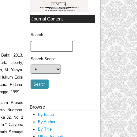
Journal Content
Search
 Bakti, 2013.
Search Scope
ta: Liberty,
ap, M. Yahya.
n Hukum Edisi
cara Pidana.
angga, 1999.
dalam Proses
Browse
nto Nugroho.
By Issue
ka 32, No. 1
By Author
ta." Calyptra
By Title
taris Sebagai
Other Journals