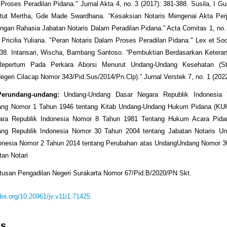
Proses Peradilan Pidana." Jurnal Akta 4, no. 3 (2017): 381-388. Susila, I G
Ketut Mertha, Gde Made Swardhana. “Kesaksian Notaris Mengenai Akta Perja
ngan Rahasia Jabatan Notaris Dalam Peradilan Pidana.” Acta Comitas 1, no. 
Pricilia Yuliana. "Peran Notaris Dalam Proses Peradilan Pidana." Lex et Soci
-38. Intansari, Wischa, Bambang Santoso. “Pembuktian Berdasarkan Ketera
epertum Pada Perkara Aborsi Menurut Undang-Undang Kesehatan (St
egeri Cilacap Nomor 343/Pid.Sus/2014/Pn.Clp).” Jurnal Verstek 7, no. 1 (2022
Perundang-undang:
Undang-Undang Dasar Negara Republik Indonesia 
ng Nomor 1 Tahun 1946 tentang Kitab Undang-Undang Hukum Pidana (KU
ara Republik Indonesia Nomor 8 Tahun 1981 Tentang Hukum Acara Pida
ng Republik Indonesia Nomor 30 Tahun 2004 tentang Jabatan Notaris U
donesia Nomor 2 Tahun 2014 tentang Perubahan atas UndangUndang Nomor 3
tan Notari
usan Pengadilan Negeri Surakarta Nomor 67/Pid.B/2020/PN Skt.
/doi.org/10.20961/jv.v11i1.71425
ks