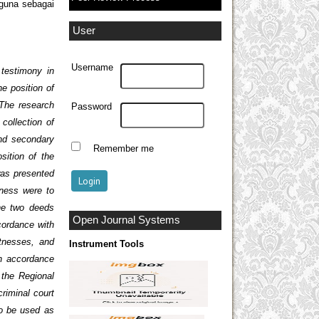
 guna sebagai
User
Username
 testimony in
e position of
 The research
Password
collection of
and secondary
Remember me
sition of the
was presented
tness were to
the two deeds
Open Journal Systems
cordance with
tnesses, and
Instrument Tools
in accordance
 the Regional
criminal court
to be used as