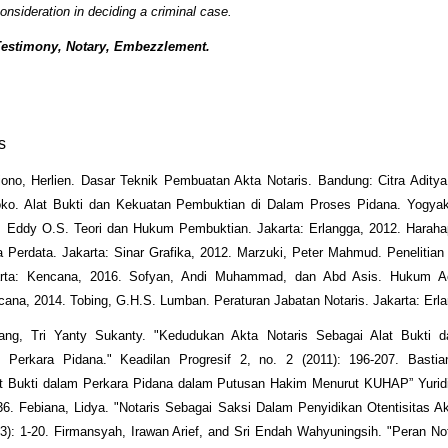
consideration in deciding a criminal case.
estimony, Notary, Embezzlement.
s
no, Herlien. Dasar Teknik Pembuatan Akta Notaris. Bandung: Citra Aditya
oko. Alat Bukti dan Kekuatan Pembuktian di Dalam Proses Pidana. Yogyakar
j, Eddy O.S. Teori dan Hukum Pembuktian. Jakarta: Erlangga, 2012. Harah
Perdata. Jakarta: Sinar Grafika, 2012. Marzuki, Peter Mahmud. Penelitia
arta: Kencana, 2016. Sofyan, Andi Muhammad, dan Abd Asis. Hukum A
cana, 2014. Tobing, G.H.S. Lumban. Peraturan Jabatan Notaris. Jakarta: Erl
ang, Tri Yanty Sukanty. "Kedudukan Akta Notaris Sebagai Alat Bukti 
 Perkara Pidana." Keadilan Progresif 2, no. 2 (2011): 196-207. Bastia
at Bukti dalam Perkara Pidana dalam Putusan Hakim Menurut KUHAP” Yuridi
36. Febiana, Lidya. "Notaris Sebagai Saksi Dalam Penyidikan Otentisitas Ak
13): 1-20. Firmansyah, Irawan Arief, and Sri Endah Wahyuningsih. "Peran No