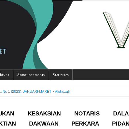
hives
Announcements
Statistics
11, No 1 (2023): JANUARI-MARET
>
Alghozali
DUKAN KESAKSIAN NOTARIS DALA
UKTIAN DAKWAAN PERKARA PIDAN