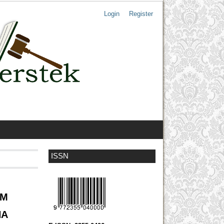
Login
Register
ISSN
M
A