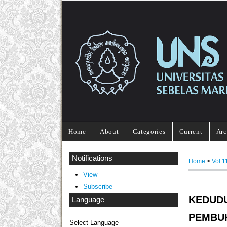
Home
About
Categories
Current
Arc
Notifications
Home
>
Vol 
View
Subscribe
KEDU
Language
PEMB
Select Language