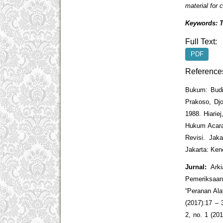
material for 
Keywords: T
Full Text:
PDF
Reference
Bukum: Budio
Prakoso, Dj
1988. Hiarie
Hukum Acara 
Revisi. Jak
Jakarta: Ken
Jurnal:
Arki
Pemeriksaan
“Peranan Al
(2017):17 – 
2, no. 1 (20