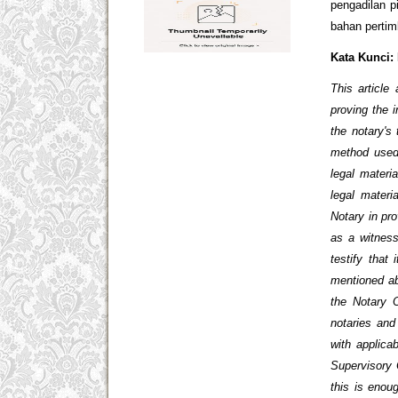
pengadilan p
bahan perti
Kata Kunci:
This article
proving the 
the notary's
method used 
legal materi
legal materi
Notary in pr
as a witness
testify that
mentioned ab
the Notary 
notaries and
with applica
Supervisory C
this is enou