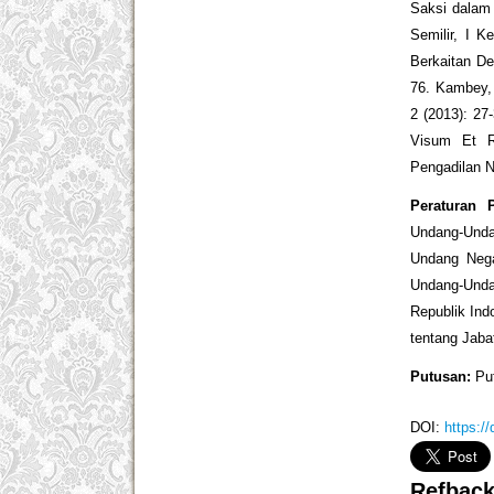
Saksi dalam 
Semilir, I 
Berkaitan De
76. Kambey, 
2 (2013): 27
Visum Et R
Pengadilan N
Peraturan 
Undang-Unda
Undang Neg
Undang-Unda
Republik In
tentang Jaba
Putusan:
Put
DOI:
https:/
Refbac