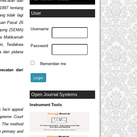
mecatan dari
1997 tentang
User
ng tidak lagi
tuan Pasal 26
Username
gung (SEMA)
ngga Mahkamah
ri, Terdakwa
Password
a dan pidana
Remember me
ecatan dari
Open Journal Systems
Instrument Tools
 facti appeal
upreme Court
e. The method
e primary and