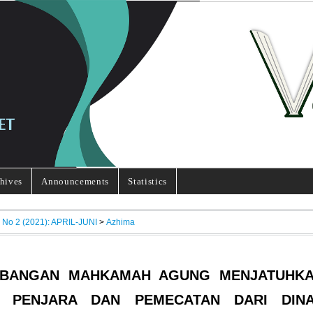
hives
Announcements
Statistics
, No 2 (2021): APRIL-JUNI
>
Azhima
MBANGAN MAHKAMAH AGUNG MENJATUHK
A PENJARA DAN PEMECATAN DARI DIN