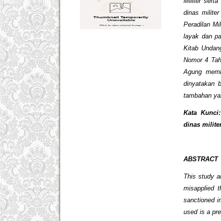
Militer ser
dinas milit
Peradilan Mi
layak dan pa
Kitab Unda
Nomor 4 Tahu
Agung memba
dinyatakan 
tambahan yait
Kata Kunci
dinas milite
ABSTRACT
This study a
misapplied 
sanctioned i
used is a pr