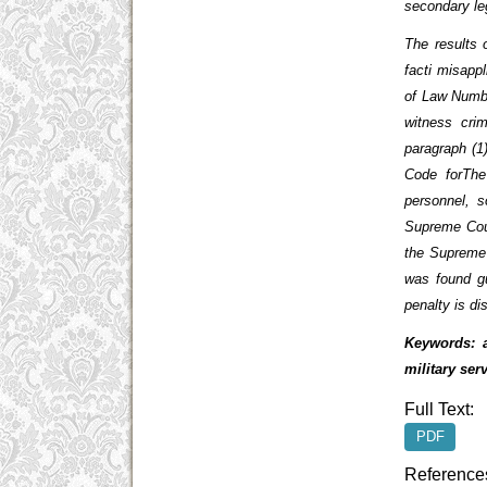
secondary leg
The results 
facti misappl
of Law Numbe
witness crim
paragraph (1
Code forThe
personnel, 
Supreme Cour
the Supreme 
was found gu
penalty is di
Keywords: a
military ser
Full Text:
PDF
Reference