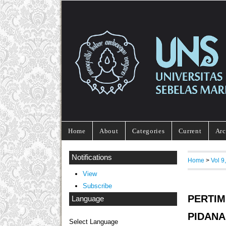
Home
About
Categories
Current
Arc
Notifications
Home
>
Vol 9
View
Subscribe
PERTI
Language
PIDAN
Select Language