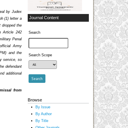
peal by Judex
Journal Content
h (1) letter a
t dropped the
h Article 242
Search
ilitary Penal
fficial Army
HPM) and the
Search Scope
y service, so
the defendant
nd additional
smissal from
Browse
By Issue
By Author
By Title
Other Journals