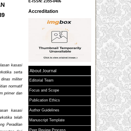
E-ISSN:
2355-0406
AN
Accreditation
89
lasan kasasi
About Journal
kotika serta
inas militer
Editorial Team
tian normatif
Focus and Scope
um primer dan
Publication Ethics
Author Guidelines
lasan kasasi
kotika telah
Manuscript Template
ng Peradilan
Peer Review Process