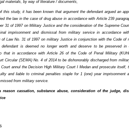
al materials, by way of literature / documents,
of this study, it has been known that argument the defendant argued an ap
ied the law in the case of drug abuse in accordance with Article 239 paragrap
r 31 of 1997 on Military Justice and the consideration of the Supreme Cour
inal imprisonment and dismissal from military service in accordance wit
) of Law No. 31 of 1997 on military Justice in conjunction with the Code of m
 defendant is deemed no longer worth and deserve to be preserved in o
so that in accordance with Article 26 of the Code of Penal Military (KU
t Circular (SEMA) No. 4 of 2014 to be dishonorably discharged from militar
Court annul the Decision High Military Court I Medan and prosecute itself, 
ilty and liable to criminal penalties staple for 1 (one) year imprisonment a
smissed from military service.
 reason cassation, substance abuse, consideration of the judge, di
vice
s