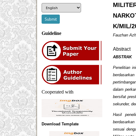
MILIT
NARKOT
K/MIL/2
Guideline
Fauzhan Az
Abstract
ABSTRAK
Penelitian 
berdasarkan
pertimbanga
dalam perkar
Cooperated with
bersifat pre
sekunder, de
Hasil penel
berdasarkan
Download Template
sesuai deng