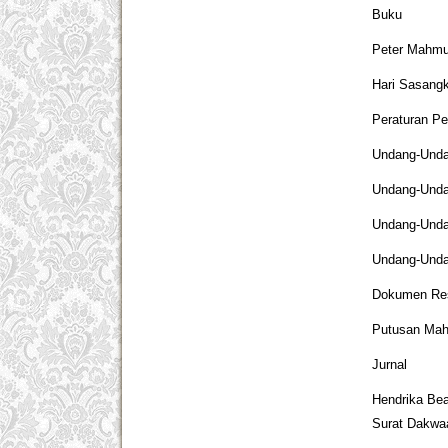
Buku
Peter Mahmud
Hari Sasang
Peraturan P
Undang-Undan
Undang-Undan
Undang-Unda
Undang-Unda
Dokumen Re
Putusan Mah
Jurnal
Hendrika Bea
Surat Dakwaa