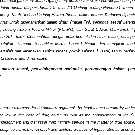
ta pertimbangan Mahkamah Agung menjatuhkan saksi pidana penjara dan pe
er telah sesuai dengan Pasal 242 ayat (1) Undang-Undang Nomor 31 Tahun 
liter jo Kitab Undang-Undang Hukum Pidana Militer karena Terdakwa dipanda
ntas untuk dipertahankan dalam dinas Prajurit TNI, sehingga sesuai keten
ng-Undang Hukum Pidana Militer (KUHPM) dan Surat Edaran Mahkamah A
n 2014 harus diberhentikan dengan tidak hormat dari dinas militer, sehi
talkan Putusan Pengadilan Militer Tinggi I Medan dan mengadili sendi
bersalah dan dikenakan sanksi pidana pokok selama 1 (satu) tahun penjar
u dipecat dari dinas militer.
: alasan kasasi, penyalahgunaan narkotika, pertimbangan hakim, pem
r
imed to examine the defendant's argument the legal issues argued by Judex
the law in the case of drug abuse as well as the consideration of the S
mprisonment and dismissal from military service in the matter of drug abus
escriptive normative research and applied. Sources of legal materials used ar