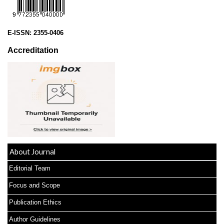
E-ISSN:
2355-0406
Accreditation
About Journal
Editorial Team
Focus and Scope
Publication Ethics
Author Guidelines