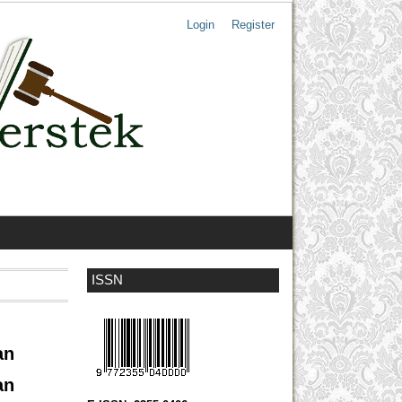
Login
Register
ISSN
an
an