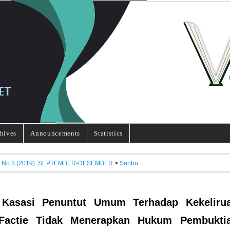
hives
Announcements
Statistics
7, No 3 (2019): SEPTEMBER-DESEMBER
>
Saribu
 Kasasi Penuntut Umum Terhadap Kekeliru
Factie Tidak Menerapkan Hukum Pembukti