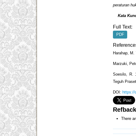
peraturan h
Kata Kunc
Full Text:
PDF
Reference
Harahap, M.
Marzuki, Pe
Soesilo, R.
Teguh Praset
DOI:
https:/
Refbac
There ar