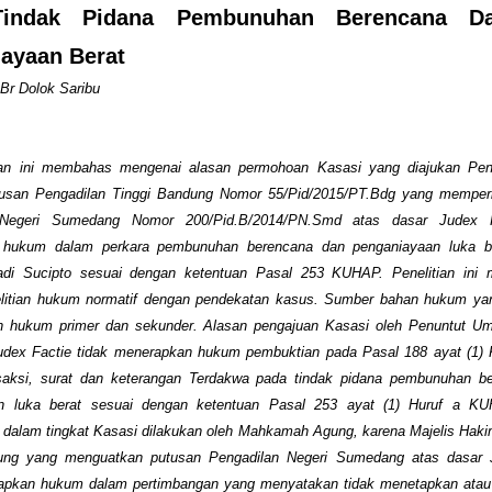
indak Pidana Pembunuhan Berencana D
ayaan Berat
Br Dolok Saribu
 ini membahas mengenai alasan permohoan Kasasi yang diajukan Pe
tusan Pengadilan Tinggi Bandung Nomor 55/Pid/2015/PT.Bdg yang memper
 Negeri Sumedang Nomor 200/Pid.B/2014/PN.Smd atas dasar Judex F
 hukum dalam perkara pembunuhan berencana dan penganiayaan luka be
di Sucipto sesuai dengan ketentuan Pasal 253 KUHAP. Penelitian
ini
litian hukum normatif dengan pendekatan kasus. Sumber bahan hukum ya
n hukum primer dan sekunder. Alasan pengajuan Kasasi oleh Penuntut U
Judex Factie tidak menerapkan hukum pembuktian pada Pasal 188 ayat (1)
saksi, surat dan keterangan Terdakwa pada tindak pidana pembunuhan b
n luka berat sesuai dengan ketentuan Pasal 253 ayat (1) Huruf a K
 dalam tingkat Kasasi dilakukan oleh Mahkamah Agung, karena Majelis Haki
ung yang menguatkan putusan Pengadilan Negeri Sumedang atas dasar 
apkan hukum dalam pertimbangan yang menyatakan tidak menetapkan ata