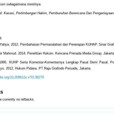
ukum sebagaimana mestinya.
i
: Kasasi, Pertimbangan Hakim, Pembunuhan Berencana Dan Penganiayaa
s
 Yahya. 2012. Pembahasan Permasalahan dan Penerapan KUHAP. Sinar Grafi
ter Mahmud. 2014. Penelitian Hukum. Kencana Prenada Media Group, Jakart
 1995. KUHP Serta Komentar-Komentarnya Lengkap Pasal Demi Pasal. Poli
yo, 2012, Hukum Pidana. PT Raja Grafindo Persada, Jakarta.
/doi.org/10.20961/jv.v7i3.38270
ks
e currently no refbacks.