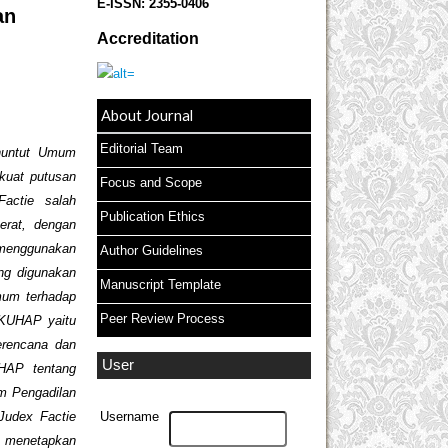
E-ISSN:
2355-0406
an
Accreditation
About Journal
Editorial Team
nuntut Umum
kuat putusan
Focus and Scope
actie
salah
Publication Ethics
rat, dengan
 menggunakan
Author Guidelines
ng digunakan
Manuscript Template
mum terhadap
Peer Review Process
 KUHAP yaitu
erencana dan
User
UHAP tentang
m Pengadilan
Judex Factie
Username
u menetapkan