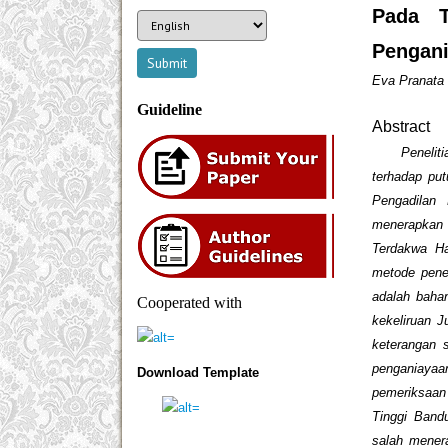
Pada T
Pengani
Eva Pranata 
Guideline
Abstract
Penelitian
terhadap pu
Pengadilan
menerapkan
Terdakwa Ha
metode
pene
adalah baha
Cooperated with
kekeliruan 
keterangan 
penganiayaa
Download Template
pemeriksaan
Tinggi Band
salah mener