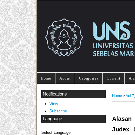
Home
About
Categories
Current
Arc
Notifications
Home
>
Vol 
View
Subscribe
Alasan
Language
Judex 
Select Language