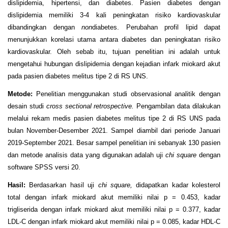
dislipidemia, hipertensi, dan diabetes. Pasien diabetes dengan
dislipidemia memiliki 3-4 kali peningkatan risiko kardiovaskular
dibandingkan dengan
non
diabetes. Perubahan profil lipid dapat
menunjukkan korelasi utama antara diabetes dan peningkatan risiko
kardiovaskular. Oleh sebab itu, tujuan penelitian ini adalah untuk
mengetahui hubungan dislipidemia dengan kejadian infark miokard akut
pada pasien diabetes melitus tipe 2 di RS UNS.
Metode
:
Penelitian menggunakan studi observasional analitik dengan
desain studi
cross sectional retrospective.
Pengambilan data dilakukan
melalui rekam medis pasien diabetes melitus tipe 2 di RS UNS pada
bulan November-Desember 2021. Sampel diambil dari periode Januari
2019-September 2021. Besar sampel penelitian ini sebanyak 130 pasien
dan metode analisis data yang digunakan adalah uji
chi square
dengan
software SPSS versi 20.
Hasil
:
Berdasarkan hasil uji
chi square,
didapatkan kadar kolesterol
total dengan infark miokard akut memiliki nilai p = 0.453, kadar
trigliserida dengan infark miokard akut memiliki nilai p = 0.377, kadar
LDL-C dengan infark miokard akut memiliki nilai p = 0.085, kadar HDL-C