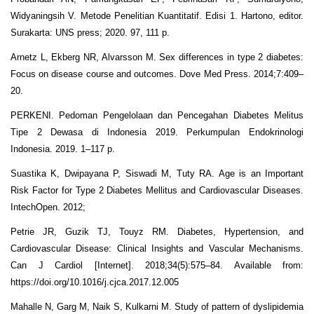
Widyaningsih V. Metode Penelitian Kuantitatif. Edisi 1. Hartono, editor.
Surakarta: UNS press; 2020. 97, 111 p.
Arnetz L, Ekberg NR, Alvarsson M. Sex differences in type 2 diabetes:
Focus on disease course and outcomes. Dove Med Press. 2014;7:409–
20.
PERKENI. Pedoman Pengelolaan dan Pencegahan Diabetes Melitus
Tipe 2 Dewasa di Indonesia 2019. Perkumpulan Endokrinologi
Indonesia. 2019. 1–117 p.
Suastika K, Dwipayana P, Siswadi M, Tuty RA. Age is an Important
Risk Factor for Type 2 Diabetes Mellitus and Cardiovascular Diseases.
IntechOpen. 2012;
Petrie JR, Guzik TJ, Touyz RM. Diabetes, Hypertension, and
Cardiovascular Disease: Clinical Insights and Vascular Mechanisms.
Can J Cardiol [Internet]. 2018;34(5):575–84. Available from:
https://doi.org/10.1016/j.cjca.2017.12.005
Mahalle N, Garg M, Naik S, Kulkarni M. Study of pattern of dyslipidemia