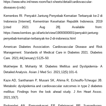
https://www.who.int/news-room/fact-sheets/detail/cardiovascular-
diseases-(cvds)
Kemenkes RI. Penyakit Jantung Penyebab Kematian Terbanyak ke-2 di
Indonesia [Internet]. Kementrian Kesehatan Republik Indonesia. 2019
[cited 2021 Aug 28]. Available from:
https://www.kemkes.go.id/article/view/19093000001/penyakit-jantung-
penyebab-kematian-terbanyak-ke-2-di-indonesia.html
American Diabetes Association. Cardiovascular Disease and Risk
Management: Standards of Medical Care in Diabetes 2021. Diabetes
Care. 2021;44(January):S125–50.
Mukherjee B, Mohanty M. Diabetes Mellitus and Dyslipidemia- A
Detailed Analysis. Asian J Med Sci. 2021;12(5):101–6.
Kaze AD, Santhanam P, Musani SK, Ahima R, Echouffo-Tcheugui JB.
Metabolic dyslipidemia and cardiovascular outcomes in type 2 diabetes
mellitus: Findings from the look ahead study. J Am Heart Assoc.
2021;10(7).
Probandari AN, Pamungkasari EP, Febrinasari RP, Sumardiyono,