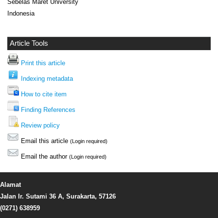
Sebelas Maret University
Indonesia
Article Tools
Print this article
Indexing metadata
How to cite item
Finding References
Review policy
Email this article
(Login required)
Email the author
(Login required)
Alamat
Jalan Ir. Sutami 36 A, Surakarta, 57126
(0271) 638959