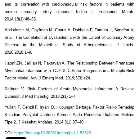
and its correlation with cardiovascular risk factors in patients with
proven coronary artery disease. Indian J Endocrinol Metab.
2014;18(1):48–55.
Abd alamir M, Goyfman M, Chaus A, Dabbous F, Tamura L, Sandfort V,
et al. The Correlation of Dyslipidemia with the Extent of Coronary Artery
Disease in the Multiethnic Study of Atherosclerosis. J Lipids.
2018;2018:1–9.
Hatmi ZN, Jalilian N, Pakravan A. The Relationship Between Premature
Myocardial Infarction with TC/HDL-C Ratio Subgroups in a Multiple Risk
Factor Model. Adv J Emerg Med. 2019;3(3):e24.
Rathore V. Risk Factors of Acute Myocardial Infarction: A Review.
Eurasian J Med Investig. 2018;2(1):1–7.
Yuliani F, Oenzil F, Iryani D. Hubungan Berbagai Faktor Risiko Terhadap
Kejadian Penyakit Jantung Koroner Pada Penderita Diabetes Melitus
Tipe 2. J Kesehat Andalas. 2014;3(1):37–40.
DOI:
https://doi.org/10.20961/mshmj.v2i1.58520