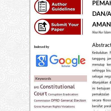
PEMA
DAN/
AMAND
Nisa Nur Islam
Abstrac
Indexed by
Kedudukan P
tanggung ja
menutup kem
sehingga bi
sebagai nega
Keywords
ditunjukkan
Constitutional
BPD
ini bertuju
Court
pemakzulan 
Corruption Eradication
DPRD
General Election
secara filos
Commission
bersifat pre
Gross Human Rights Violations