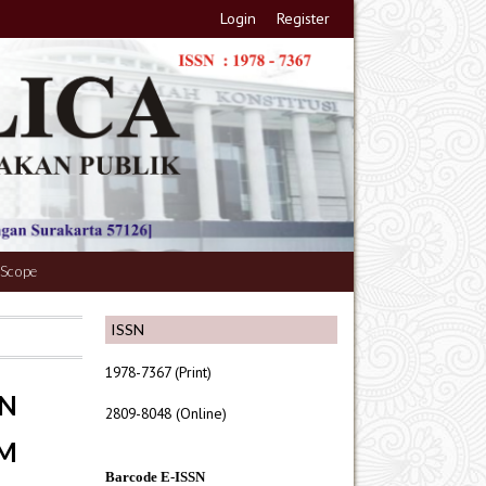
Login
Register
 Scope
ISSN
1978-7367 (Print)
N
2809-8048 (Online)
M
Barcode E-ISSN