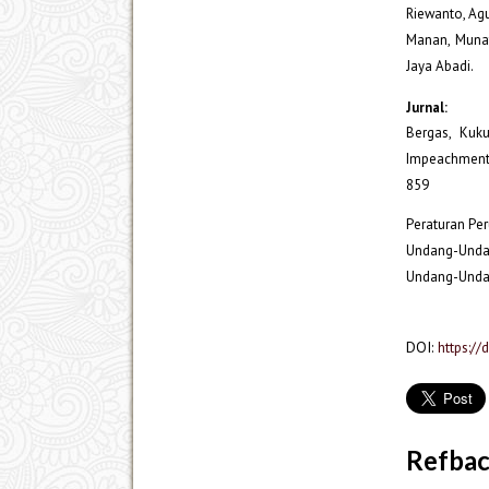
Riewanto, Agu
Manan, Munaf
Jaya Abadi.
Jurnal:
Bergas, Kuk
Impeachment 
859
Peraturan P
Undang-Unda
Undang-Unda
DOI:
https://
Refba