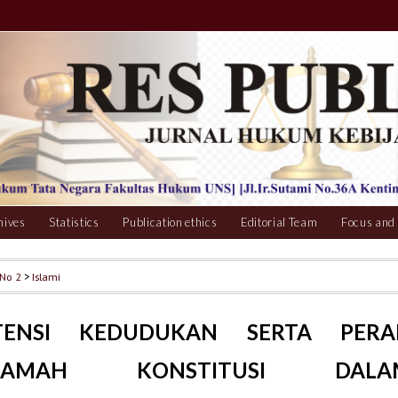
hives
Statistics
Publication ethics
Editorial Team
Focus and
 No 2
>
Islami
STENSI KEDUDUKAN SERTA PERA
KAMAH KONSTITUSI DALA