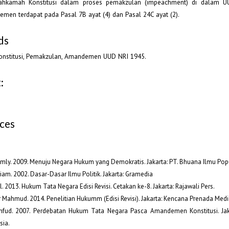
Mahkamah Konstitusi dalam proses pemakzulan (impeachment) di dalam 
men terdapat pada Pasal 7B ayat (4) dan Pasal 24C ayat (2).
ds
nstitusi, Pemakzulan, Amandemen UUD NRI 1945.
:
ces
Jimly. 2009. Menuju Negara Hukum yang Demokratis. Jakarta: PT. Bhuana Ilmu Pop
riam. 2002. Dasar-Dasar Ilmu Politik. Jakarta: Gramedia
l. 2013. Hukum Tata Negara Edisi Revisi. Cetakan ke-8. Jakarta: Rajawali Pers.
r Mahmud. 2014. Penelitian Hukumm (Edisi Revisi). Jakarta: Kencana Prenada Medi
fud. 2007. Perdebatan Hukum Tata Negara Pasca Amandemen Konstitusi. Jaka
sia.