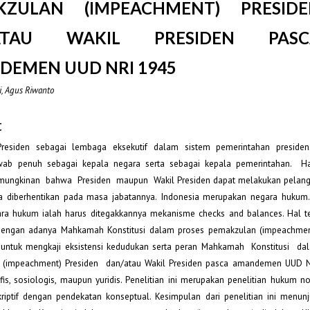
KZULAN (IMPEACHMENT) PRESIDE
ATAU WAKIL PRESIDEN PASC
EMEN UUD NRI 1945
i, Agus Riwanto
t
residen sebagai lembaga eksekutif dalam sistem pemerintahan presidens
wab penuh sebagai kepala negara serta sebagai kepala pemerintahan. H
ungkinan bahwa Presiden maupun Wakil Presiden dapat melakukan pelan
sa diberhentikan pada masa jabatannya. Indonesia merupakan negara hukum.
ra hukum ialah harus ditegakkannya mekanisme checks and balances. Hal t
 dengan adanya Mahkamah Konstitusi dalam proses pemakzulan (impeachment)
an untuk mengkaji eksistensi kedudukan serta peran Mahkamah Konstitusi d
(impeachment) Presiden dan/atau Wakil Presiden pasca amandemen UUD N
ofis, sosiologis, maupun yuridis. Penelitian ini merupakan penelitian hukum n
skriptif dengan pendekatan konseptual. Kesimpulan dari penelitian ini menu