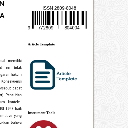
N
A
Article Template
ial memiliki
al ini tidak
ggaran hukum
 Konsekuensi
ersebut dapat
. Penelitian
alam konteks
RI 1945 baik
Instrument Tools
ormative yang
njukkan bahwa