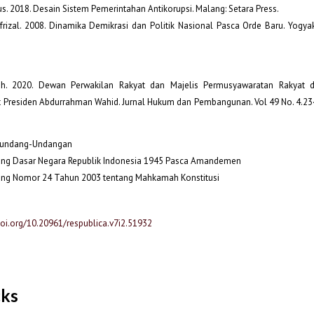
s. 2018. Desain Sistem Pemerintahan Antikorupsi. Malang: Setara Press.
rizal. 2008. Dinamika Demikrasi dan Politik Nasional Pasca Orde Baru. Yogyak
uh. 2020. Dewan Perwakilan Rakyat dan Majelis Permusyawaratan Rakyat 
Presiden Abdurrahman Wahid. Jurnal Hukum dan Pembangunan. Vol 49 No. 4.23
erundang-Undangan
ng Dasar Negara Republik Indonesia 1945 Pasca Amandemen
ng Nomor 24 Tahun 2003 tentang Mahkamah Konstitusi
doi.org/10.20961/respublica.v7i2.51932
cks