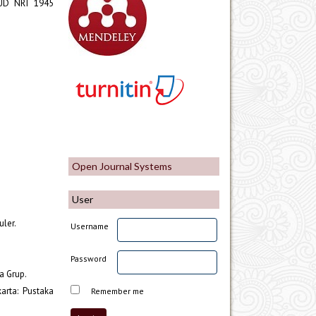
UUD NRI 1945
Open Journal Systems
User
uler.
Username
Password
a Grup.
rta: Pustaka
Remember me