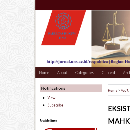
Home
About
Categories
Current
Arc
Notifications
Home
>
Vol 7,
View
Subscribe
EKSI
MAH
Guidelines