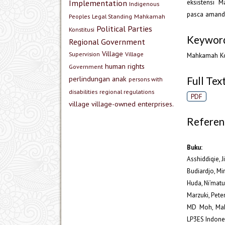
Implementation
eksistensi 
Indigenous
pasca amande
Peoples
Legal Standing
Mahkamah
Political Parties
Konstitusi
Keywor
Regional Government
Village
Supervision
Village
Mahkamah Ko
human rights
Government
perlindungan anak
Full Text
persons with
disabilities
regional regulations
PDF
village
village-owned enterprises.
Referen
Buku:
Asshiddiqie, 
Budiardjo, Mi
Huda, Ni’matu
Marzuki, Pete
MD Moh, Mah
LP3ES Indone