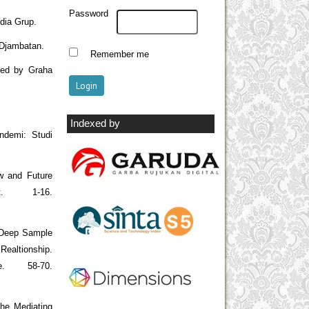
Password
dia Grup.
 Djambatan.
Remember me
ted by Graha
Indexed by
ndemi: Studi
ew and Future
t. 1-16.
g Deep Sample
Realtionship.
e. 58-70.
The Mediating