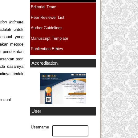
Editorial Team
Peer Reviewer List
tion intimate
Author Guidelines
 adalah untuk
sensual yang
Manuscript Template
unakan metode
Publication Ethics
an pendekatan
asarkan teori
Accreditation
ada dasarnya
dinya tindak
ensual
User
Username