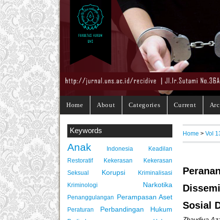
Home
About
Categories
Current
Arc
Keywords
Home
>
Vol 1
Anak
Indonesia
Keadilan
Restoratif
Kekerasan
Kekerasan
Perana
Korupsi
Seksual
Kriminalisasi
Narkotika
Kriminologi
Dissemi
Perampasan Aset
Penanggulangan
Sosial D
Perbandingan Hukum
Peraturan
Zhaudiva Azz