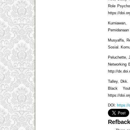
Role Psycho
https://doi.
Kurniawan, 
Pemidanaan 
Musyaffa, R
Sosial. Komu
Peluchette, 
Networking 
http://dx.doi
Talley, Dkk.
Black You
https://doi.
DOI:
https:/
Refbac