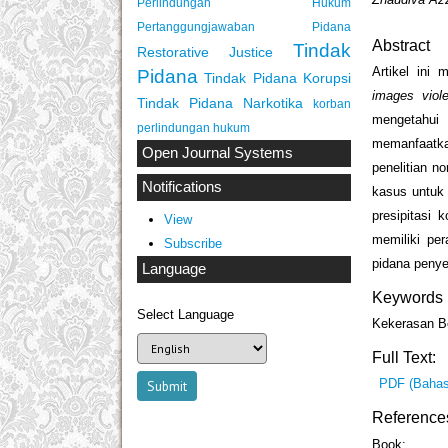
Perlindungan Hukum
Pertanggungjawaban Pidana
Abstract
Tindak
Restorative Justice
Artikel ini
Pidana
Tindak Pidana Korupsi
images viol
Tindak Pidana Narkotika
korban
mengetahui 
perlindungan hukum
memanfaatkan
Open Journal Systems
penelitian n
Notifications
kasus untuk 
presipitasi k
View
memiliki pe
Subscribe
pidana penye
Language
Keywords
Select Language
Kekerasan B
Full Text:
PDF (Bahas
Reference
Book: