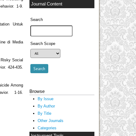
Journal Content
havior. 1-9.
Search
tation Untuk
ine di Media
Search Scope
 Risky Social
or. 424-435.
Suicide Among
Browse
ior. 1-16.
By Issue
By Author
By Title
Other Journals
Categories
Instrument Tools