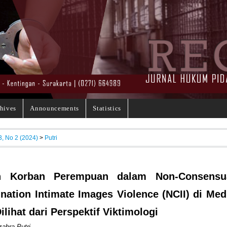
hives
Announcements
Statistics
3, No 2 (2024)
>
Putri
n Korban Perempuan dalam Non-Consensu
nation Intimate Images Violence (NCII) di Med
ilihat dari Perspektif Viktimologi
ahra Putri