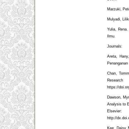
Marzuki, Pet
Mulyadi, Lil
Yulia, Rena
Ilmu.
Journals:
Areta, Hany
Penanganan K
Chan, Tommy 
Researc
https://doi.o
Dawson, Myrn
Analysis to 
Elsevier
http://dx.doi
Kee, Daisy M