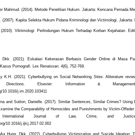
er Mahmud. (2014). Metode Penelitian Hukum. Jakarta: Kencana Pernada Me
ik. (2007). Kapita Selekta Hukum Pidana Kriminologi dan Victimologi. Jakarta:
. (2010). Viktimologi: Perlindungan Hukum Terhadap Korban Kejahatan. Edi
, Dkk. (2021). Eskalasi Kekerasan Berbasis Gender Online di Masa Pa
asus Pornografi. Lex Renaissan. 4(6), 752-769.
K.H. (2021). Cyberbullying on Social Networking Sites: Aliterature revi
h Directions. Elsevier: Information & Managemen
rg/10.1016/j.im.2020.103411
a and Sutton, Danielle. (2017). Similar Sentences, Similar Crimes? Usin
Examine the Comparability of Homocides and Punishments by Victim-Offeder 
: International Journal of Law, Crime, and Justic
.org/10.1016/j.ijlcj.2017.02.002
ui Hung, Dkk. (2022). Cyberbullying Victimization and Suicide Ideation: 