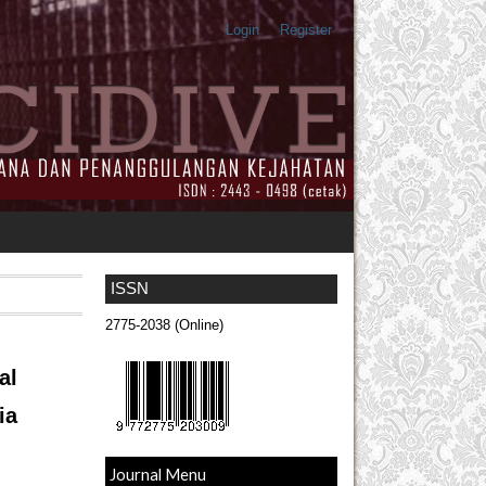
Login
Register
ISSN
2775-2038 (Online)
al
ia
Journal Menu