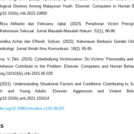
logical Distress Among Malaysian Youth. Elsevier: Computers in Human Be
org/10.1016/j.chb.2023.10800
Riza Alifianto dan Felisiano, Iqbal. (2023). Penafsiran Victim Precipi
Kekerasan Seksual. Jurnal Masalah-Masalah Hukum. 52(1), 86-96.
endika Azhar dan Effendi, Sofyan. (2022). Kekerasan Berbasis Gender Onl
nikologi: Jurnal Ilmiah Ilmu Komunikasi. 19(2), 85-95.
Joy. V, Dkk. (2015). Cyberbullying Victimization: Do Victims’ Personality and
Behavior Contribute to the Problem. Elsevier: Computers and Human Behavi
.org./10/1016/j.chb.2015.06.028
 (2021). Understanding Situational Factors and Conditions Contributing to 
th and Young Adults. Elsevier: Aggression and Violent Behav
org/10.1016/j.avb.2021.101614
/doi.org/10.20961/recidive.v13i2.86197
ks