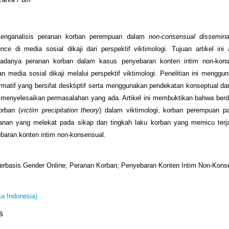
 menganalisis peranan korban perempuan dalam
non-consensual dissemina
ence
di media sosial dikaji dari perspektif viktimologi. Tujuan artikel ini
adanya peranan korban dalam kasus penyebaran konten intim non-kon
 media sosial dikaji melalui perspektif viktimologi. Penelitian ini mengg
ormatif yang bersifat desktiptif serta menggunakan pendekatan konseptual d
menyelesaikan permasalahan yang ada. Artikel ini membuktikan bahwa berd
orban (
victim precipitation theory
) dalam viktimologi, korban perempuan p
ranan yang melekat pada sikap dan tingkah laku korban yang memicu terja
baran konten intim non-konsensual.
erbasis Gender Online; Peranan Korban; Penyebaran Konten Intim Non-Kons
a Indonesia)
s