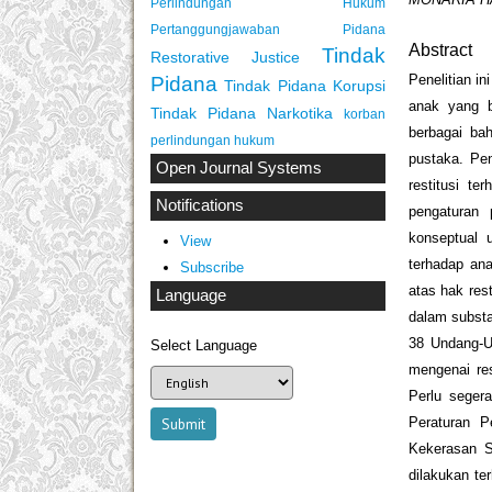
Perlindungan Hukum
Pertanggungjawaban Pidana
Abstract
Tindak
Restorative Justice
Penelitian i
Pidana
Tindak Pidana Korupsi
anak yang b
Tindak Pidana Narkotika
korban
berbagai ba
perlindungan hukum
pustaka. Pe
Open Journal Systems
restitusi t
Notifications
pengaturan 
konseptual 
View
terhadap ana
Subscribe
atas hak res
Language
dalam substa
38 Undang-U
Select Language
mengenai res
Perlu segera
Peraturan 
Kekerasan S
dilakukan te