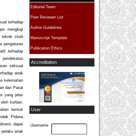
Editorial Team
Peer Reviewer List
sual terhadap
Author Guidelines
gan mengkaji
teknik studi
Manuscript Template
a pengaturan
Publication Ethics
tif terhadap
n pendekatan
Accreditation
asan seksual
terhadap anak
apa kelemahan
an dari Pasal
s yang jelas
 oleh korban.
 dalam bentuk
User
ndak Pidana
iversi dapat
Username
p pelaku anak