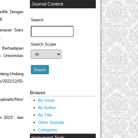
Journal Content
nflik Dengan
6.
Search
kerasan Seks
.
Search Scope
n Berhadapan
Universitas
ndang-Undang
/2022/12/ID-
Browse
ads/files/
By Issue
By Author
By Title
 2023”, dari
Other Journals
Categories
Instrument Tools