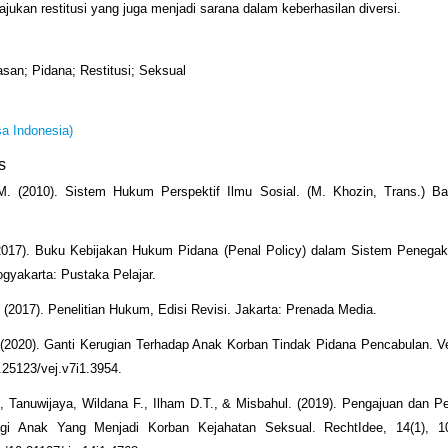
iajukan restitusi yang juga menjadi sarana dalam keberhasilan diversi.
san; Pidana; Restitusi; Seksual
a Indonesia)
s
M. (2010). Sistem Hukum Perspektif Ilmu Sosial. (M. Khozin, Trans.) B
(2017). Buku Kebijakan Hukum Pidana (Penal Policy) dalam Sistem Penega
ogyakarta: Pustaka Pelajar.
 (2017). Penelitian Hukum, Edisi Revisi. Jakarta: Prenada Media.
(2020). Ganti Kerugian Terhadap Anak Korban Tindak Pidana Pencabulan. Ve
.25123/vej.v7i1.3954.
., Tanuwijaya, Wildana F., Ilham D.T., & Misbahul. (2019). Pengajuan dan 
agi Anak Yang Menjadi Korban Kejahatan Seksual. RechtIdee, 14(1), 1