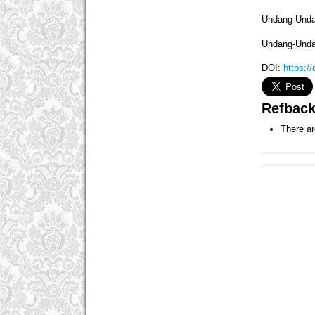
Undang-Unda
Undang-Unda
DOI:
https:/
Refbac
There ar