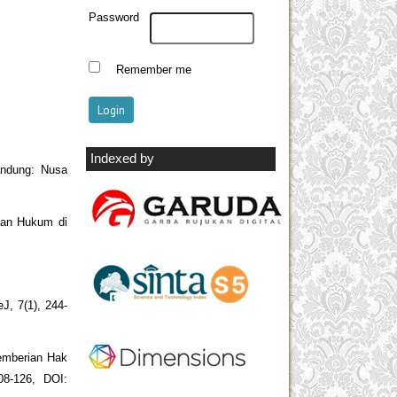
Password
Remember me
Indexed by
andung: Nusa
kan Hukum di
J, 7(1), 244-
Pemberian Hak
08-126, DOI: