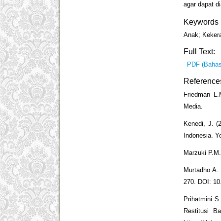
agar dapat d
Keywords
Anak; Kekera
Full Text:
PDF (Bahas
Reference
Friedman L.
Media.
Kenedi, J. 
Indonesia. Y
Marzuki P.M.
Murtadho A. 
270. DOI: 10
Prihatmini S
Restitusi B