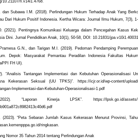
rg/10.21107/ri.v14i1.4768.
. dan Subawa I.M. (2018). Perlindungan Hukum Terhadap Anak Yang Berko
au Dari Hukum Positif Indonesia. Kertha Wicara: Journal Ilmu Hukum, 7(3), 1-
.D. (2021). Pentingnya Komunikasi Keluarga dalam Pencegahan Kasus Ke
ia Dini. Jurnal Pendidikan Anak, 10(1), 50-58, DOI: 10.21831/jpa.v10i1.40031
, Pramesa G.N., dan Tarigan M.I. (2019). Pedoman Pendamping Perempua
um. Depok: Masyarakat Pemantau Peradilan Indonesia Fakultas Hukum 
aPPI FH UI).
2). “Analisis Tantangan Implementasi dan Kebutuhan Operasionalisasi U
na Kekerasan Seksual (UU TPKS)”. https://icjr.or.id/wp-content/uploads
tangan-Implementasi-dan-Kebutuhan-Operasionalisasi-1.pdf
22). “Laporan Kinerja LPSK”. https://lpsk.go.id/assets/uplo
b901a872c8982413c40d6.pdf
. (2023). “Peta Sebaran Jumlah Kasus Kekerasan Menurut Provinsi, Tahun
rasan.kemenpppa.go.id/ringkasan.
ng Nomor 35 Tahun 2014 tentang Perlindungan Anak