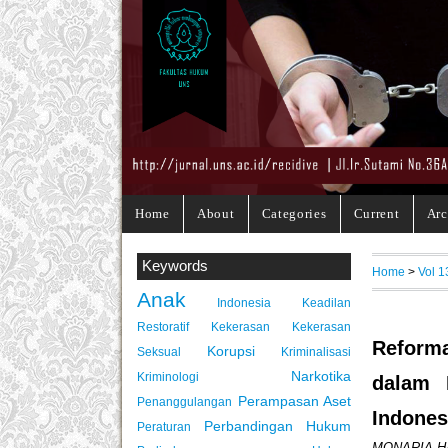
Home
About
Categories
Current
Arc
Keywords
Home
>
Vol 1
Anak
Indonesia
Keadilan
Restoratif
Kekerasan
Kekerasan
Reforma
Korupsi
Seksual
Kriminalisasi
Narkotika
Kriminologi
dalam 
Perampasan Aset
Penanggulangan
Indones
Perbandingan Hukum
Peraturan
MONARIA H