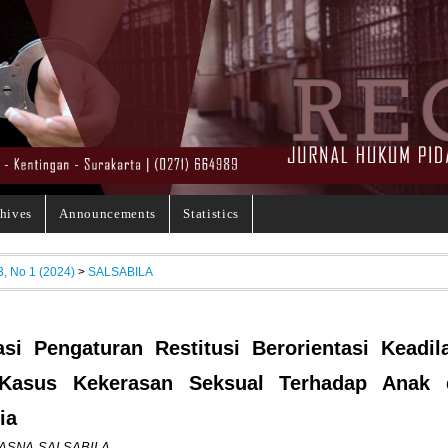
hives
Announcements
Statistics
3, No 1 (2024)
>
SALSABILA
si Pengaturan Restitusi Berorientasi Keadil
Kasus Kekerasan Seksual Terhadap Anak 
ia
ASNA SALSABILA