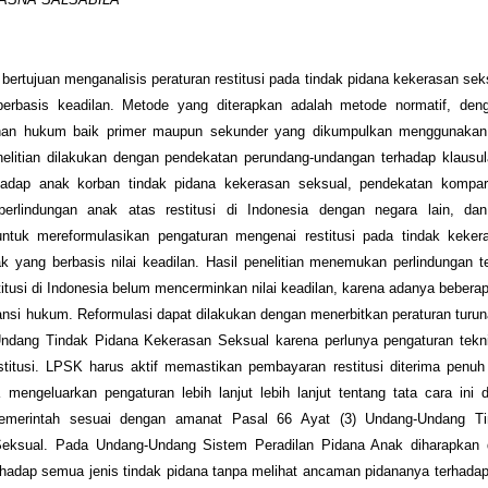
ni bertujuan menganalisis peraturan restitusi pada tindak pidana kekerasan sek
erbasis keadilan. Metode yang diterapkan adalah metode normatif, den
han hukum baik primer maupun sekunder yang dikumpulkan menggunakan 
nelitian dilakukan dengan pendekatan perundang-undangan terhadap klausul
erhadap anak korban tindak pidana kekerasan seksual, pendekatan kompara
perlindungan anak atas restitusi di Indonesia dengan negara lain, da
untuk mereformulasikan pengaturan mengenai restitusi pada tindak keker
k yang berbasis nilai keadilan. Hasil penelitian menemukan perlindungan 
titusi di Indonesia belum mencerminkan nilai keadilan, karena adanya beber
nsi hukum. Reformulasi dapat dilakukan dengan menerbitkan peraturan turun
ndang Tindak Pidana Kekerasan Seksual karena perlunya pengaturan tekni
titusi. LPSK harus aktif memastikan pembayaran restitusi diterima penuh
 mengeluarkan pengaturan lebih lanjut lebih lanjut tentang tata cara ini
Pemerintah sesuai dengan amanat Pasal 66 Ayat (3) Undang-Undang Ti
eksual. Pada Undang-Undang Sistem Peradilan Pidana Anak diharapkan d
rhadap semua jenis tindak pidana tanpa melihat ancaman pidananya terhada