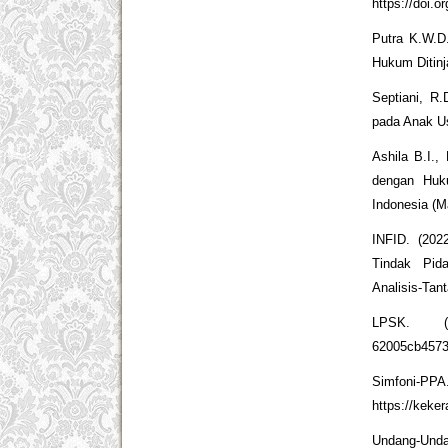
https://doi.o
Putra K.W.D
Hukum Ditinj
Septiani, R
pada Anak Us
Ashila B.I.
dengan Huk
Indonesia (M
INFID. (202
Tindak Pida
Analisis-Tan
LPSK. (20
62005cb4573
Simfoni-PPA
https://keke
Undang-Unda