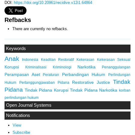
DOI:
https://doi.org/10.20961/recidive.v12i1.64864
Refbacks
There are currently no refbacks.
Keywords
Anak
Indonesia
Keadilan Restoratif
Kekerasan
Kekerasan Seksual
Korupsi
Narkotika
Kriminalisasi
Kriminologi
Penanggulangan
Perampasan Aset
Perbandingan Hukum
Peraturan
Perlindungan
Tindak
Restorative Justice
Hukum
Pertanggungjawaban Pidana
Pidana
Tindak Pidana Korupsi
Tindak Pidana Narkotika
korban
perlindungan hukum
Open Journal Systems
Notifications
View
Subscribe