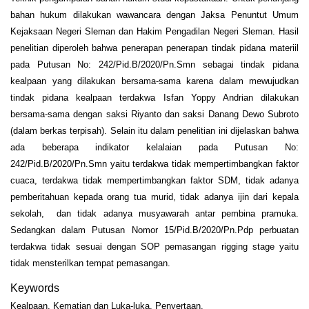
bahan hukum dilakukan wawancara dengan Jaksa Penuntut Umum
Kejaksaan Negeri Sleman dan Hakim Pengadilan Negeri Sleman. Hasil
penelitian diperoleh bahwa penerapan penerapan tindak pidana materiil
pada Putusan No: 242/Pid.B/2020/Pn.Smn sebagai tindak pidana
kealpaan yang dilakukan bersama-sama karena dalam mewujudkan
tindak pidana kealpaan terdakwa Isfan Yoppy Andrian dilakukan
bersama-sama dengan saksi Riyanto dan saksi Danang Dewo Subroto
(dalam berkas terpisah). Selain itu dalam penelitian ini dijelaskan bahwa
ada beberapa indikator kelalaian pada Putusan No:
242/Pid.B/2020/Pn.Smn yaitu terdakwa tidak mempertimbangkan faktor
cuaca, terdakwa tidak mempertimbangkan faktor SDM, tidak adanya
pemberitahuan kepada orang tua murid, tidak adanya ijin dari kepala
sekolah, dan tidak adanya musyawarah antar pembina pramuka.
Sedangkan dalam Putusan Nomor 15/Pid.B/2020/Pn.Pdp perbuatan
terdakwa tidak sesuai dengan SOP pemasangan rigging stage yaitu
tidak mensterilkan tempat pemasangan.
Keywords
Kealpaan, Kematian dan Luka-luka, Penyertaan.