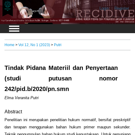
Login
Register
Home
>
Vol 12, No 1 (2023)
>
Putri
Tindak Pidana Materiil dan Penyertaan
(studi putusan nomor
242/pid.b/2020/pn.smn
Elma Veranita Putri
Abstract
Penelitian ini merupakan penelitian hukum normatif, bersifat preskriptif
dan terapan menggunakan bahan hukum primer maupun sekunder.
Teknik pengumpulan bahan hukum studi kepustakaan. Untuk penunjang