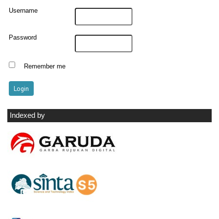
Username
Password
Remember me
Indexed by