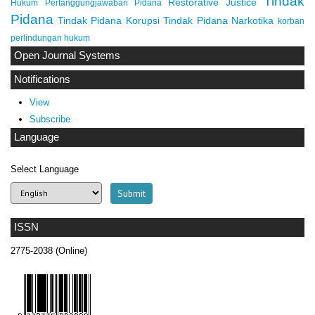
Tindak
Restorative Justice
Hukum
Pertanggungjawaban Pidana
Pidana
Tindak Pidana Korupsi
Tindak Pidana Narkotika
korban
perlindungan hukum
Open Journal Systems
Notifications
View
Subscribe
Language
Select Language
ISSN
2775-2038 (Online)