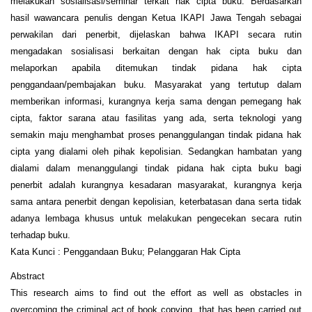
melakukan sosialisasi/seminar terkait hak cipta buku. Berdasarkan
hasil wawancara penulis dengan Ketua IKAPI Jawa Tengah sebagai
perwakilan dari penerbit, dijelaskan bahwa IKAPI secara rutin
mengadakan sosialisasi berkaitan dengan hak cipta buku dan
melaporkan apabila ditemukan tindak pidana hak cipta
penggandaan/pembajakan buku. Masyarakat yang tertutup dalam
memberikan informasi, kurangnya kerja sama dengan pemegang hak
cipta, faktor sarana atau fasilitas yang ada, serta teknologi yang
semakin maju menghambat proses penanggulangan tindak pidana hak
cipta yang dialami oleh pihak kepolisian. Sedangkan hambatan yang
dialami dalam menanggulangi tindak pidana hak cipta buku bagi
penerbit adalah kurangnya kesadaran masyarakat, kurangnya kerja
sama antara penerbit dengan kepolisian, keterbatasan dana serta tidak
adanya lembaga khusus untuk melakukan pengecekan secara rutin
terhadap buku.
Kata Kunci : Penggandaan Buku; Pelanggaran Hak Cipta
Abstract
This research aims to find out the effort as well as obstacles in
overcoming the criminal act of book copying that has been carried out