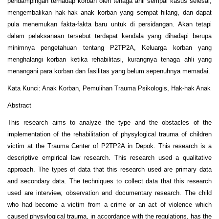
pendampingan terhadap korban oleh tenaga ahli sempai kasus selesai,
mengembalikan hak-hak anak korban yang sempat hilang, dan dapat
pula menemukan fakta-fakta baru untuk di persidangan. Akan tetapi
dalam pelaksanaan tersebut terdapat kendala yang dihadapi berupa
minimnya pengetahuan tentang P2TP2A, Keluarga korban yang
menghalangi korban ketika rehabilitasi, kurangnya tenaga ahli yang
menangani para korban dan fasilitas yang belum sepenuhnya memadai.
Kata Kunci: Anak Korban, Pemulihan Trauma Psikologis, Hak-hak Anak
Abstract
This research aims to analyze the type and the obstacles of the
implementation of the rehabilitation of physylogical trauma of children
victim at the Trauma Center of P2TP2A in Depok. This research is a
descriptive empirical law research. This research used a qualitative
approach. The types of data that this research used are primary data
and secondary data. The techniques to collect data that this research
used are interview, observation and documentary research. The child
who had become a victim from a crime or an act of violence which
caused physylogical trauma, in accordance with the regulations, has the