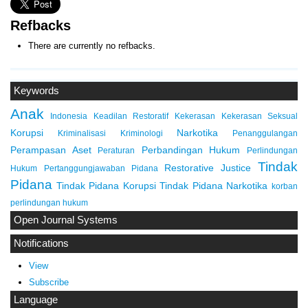
Refbacks
There are currently no refbacks.
Keywords
Anak
Indonesia
Keadilan Restoratif
Kekerasan
Kekerasan Seksual
Korupsi
Narkotika
Kriminalisasi
Kriminologi
Penanggulangan
Perampasan Aset
Perbandingan Hukum
Peraturan
Perlindungan
Tindak
Restorative Justice
Hukum
Pertanggungjawaban Pidana
Pidana
Tindak Pidana Korupsi
Tindak Pidana Narkotika
korban
perlindungan hukum
Open Journal Systems
Notifications
View
Subscribe
Language