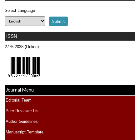
Select Language
ISSN
2775-2038 (Online)
Journal Menu
Editorial Team
Peer Reviewer List
Author Guidelines
Manuscript Template