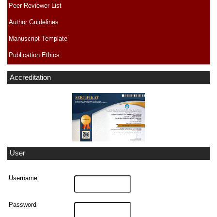
Peer Reviewer List
Author Guidelines
Manuscript Template
Publication Ethics
Accreditation
User
Username
Password