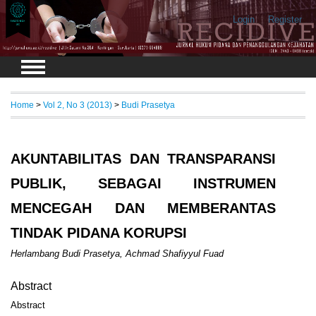
Login
Register
Home
>
Vol 2, No 3 (2013)
>
Budi Prasetya
AKUNTABILITAS DAN TRANSPARANSI
PUBLIK, SEBAGAI INSTRUMEN
MENCEGAH DAN MEMBERANTAS
TINDAK PIDANA KORUPSI
Herlambang Budi Prasetya, Achmad Shafiyyul Fuad
Abstract
Abstract