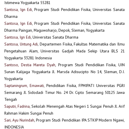
Istimewa Yogyakarta 55281
Santosa, Ign Edi
, Program Studi Pendidikan Fisika, Universitas Sanata
Dharma
Santosa, Ign Edi
, Program Studi Pendidikan Fisika, Universitas Sanata
Dharma Paingan, Maguwoharjo, Depok, Sleman, Yogyakarta
Santosa, Ign Edi
, Universitas Sanata Dharma
Santosa, Untung Adi
, Departemen Fisika, Fakultas Matematika dan Ilmu
Pengetahuan Alam, Universitas Gadjah Mada Sekip Utara BLS 21
Yogyakarta 33281 Indonesia
Santoso, Destia Mareta Dyah
, Program Studi Pendidikan Fisika, UIN
Sunan Kalijaga Yogyakarta Jl. Marsda Adisucipto No 14, Sleman, D.I.
Yogyakarta
Saptaningrum, Ernawati
, Pendidikan Fisika, FPMIPATI Universitas PGRI
Semarang Jl. Sidodadi Timur No. 24 Dr. Cipto Semarang 50125 Jawa
Tengah
Saputri, Fadrina
, Sekolah Menengah Atas Negeri 1 Sungai Penuh Jl. Arif
Rahman Hakim Sungai Penuh
Sari, Ayu Nurindah
, Program Studi Pendidikan IPA STKIP Modern Ngawi,
INDONESIA