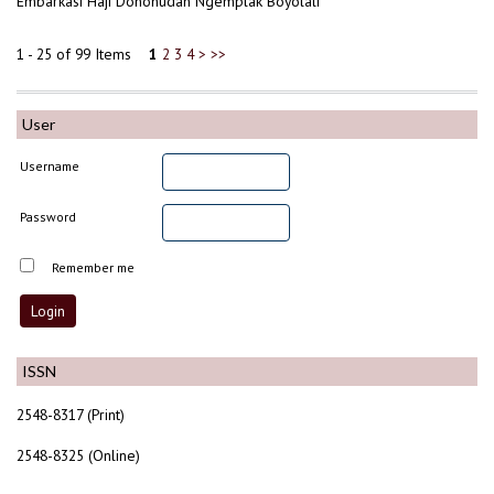
Embarkasi Haji Donohudan Ngemplak Boyolali
1 - 25 of 99 Items
1
2
3
4
>
>>
User
Username
Password
Remember me
ISSN
2548-8317 (Print)
2548-8325 (Online)