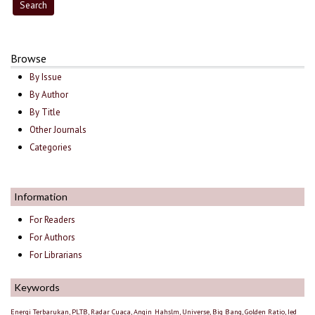
Browse
By Issue
By Author
By Title
Other Journals
Categories
Information
For Readers
For Authors
For Librarians
Keywords
Energi Terbarukan, PLTB, Radar Cuaca, Angin
Hahslm, Universe, Big Bang, Golden Ratio, Ied