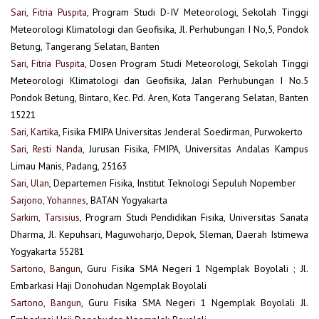
Sari, Fitria Puspita
, Program Studi D-IV Meteorologi, Sekolah Tinggi
Meteorologi Klimatologi dan Geofisika, Jl. Perhubungan I No,5, Pondok
Betung, Tangerang Selatan, Banten
Sari, Fitria Puspita
, Dosen Program Studi Meteorologi, Sekolah Tinggi
Meteorologi Klimatologi dan Geofisika, Jalan Perhubungan I No.5
Pondok Betung, Bintaro, Kec. Pd. Aren, Kota Tangerang Selatan, Banten
15221
Sari, Kartika
, Fisika FMIPA Universitas Jenderal Soedirman, Purwokerto
Sari, Resti Nanda
, Jurusan Fisika, FMIPA, Universitas Andalas Kampus
Limau Manis, Padang, 25163
Sari, Ulan
, Departemen Fisika, Institut Teknologi Sepuluh Nopember
Sarjono, Yohannes
, BATAN Yogyakarta
Sarkim, Tarsisius
, Program Studi Pendidikan Fisika, Universitas Sanata
Dharma, Jl. Kepuhsari, Maguwoharjo, Depok, Sleman, Daerah Istimewa
Yogyakarta 55281
Sartono, Bangun
, Guru Fisika SMA Negeri 1 Ngemplak Boyolali ; Jl.
Embarkasi Haji Donohudan Ngemplak Boyolali
Sartono, Bangun
, Guru Fisika SMA Negeri 1 Ngemplak Boyolali Jl.