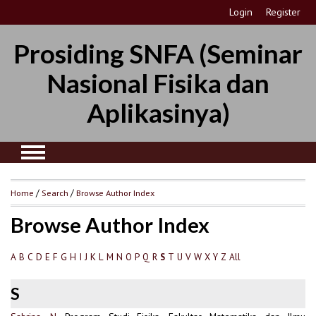
Login
Register
Prosiding SNFA (Seminar
Nasional Fisika dan
Aplikasinya)
Home
/
Search
/
Browse Author Index
Browse Author Index
A
B
C
D
E
F
G
H
I
J
K
L
M
N
O
P
Q
R
T
U
V
W
X
Y
Z
All
S
S