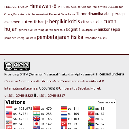
Himawari-8
Pray, 725, 472319
PRTF, RSG-GAS, perubahan reaktivitas
QLCS, Radar
Termodinamika
alat peraga
Cuaca, Karakteristik
Representasi, Pesawat Sederhana
berpikir kritis
curah
asesmen autentik
banjir
citra satelit
hujan
kognitif
miskonsepsi
generative learning
gerak parabola
loudspeaker
pembelajaran fisika
pemanen energi akustik
resonator akustik
.
is licensed under a
Prosiding SNFA (Seminar Nasional Fisika dan Aplikasinya)
Creative Commons Attribution-NonCommercial-ShareAlike 4.0
. Copyright ©
.
International License
Universitas Sebelas Maret
||
e-ISSN: 2548-8325
p-ISSN: 2548-8317