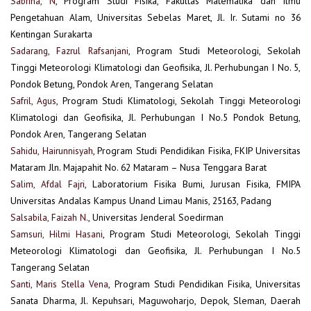
Sabrina, N
, Program Studi Fisika, Fakultas Matematika dan Ilmu
Pengetahuan Alam, Universitas Sebelas Maret, Jl. Ir. Sutami no 36
Kentingan Surakarta
Sadarang, Fazrul Rafsanjani
, Program Studi Meteorologi, Sekolah
Tinggi Meteorologi Klimatologi dan Geofisika, Jl. Perhubungan I No. 5,
Pondok Betung, Pondok Aren, Tangerang Selatan
Safril, Agus
, Program Studi Klimatologi, Sekolah Tinggi Meteorologi
Klimatologi dan Geofisika, Jl. Perhubungan I No.5 Pondok Betung,
Pondok Aren, Tangerang Selatan
Sahidu, Hairunnisyah
, Program Studi Pendidikan Fisika, FKIP Universitas
Mataram Jln. Majapahit No. 62 Mataram – Nusa Tenggara Barat
Salim, Afdal Fajri
, Laboratorium Fisika Bumi, Jurusan Fisika, FMIPA
Universitas Andalas Kampus Unand Limau Manis, 25163, Padang
Salsabila, Faizah N.
, Universitas Jenderal Soedirman
Samsuri, Hilmi Hasani
, Program Studi Meteorologi, Sekolah Tinggi
Meteorologi Klimatologi dan Geofisika, Jl. Perhubungan I No.5
Tangerang Selatan
Santi, Maris Stella Vena
, Program Studi Pendidikan Fisika, Universitas
Sanata Dharma, Jl. Kepuhsari, Maguwoharjo, Depok, Sleman, Daerah