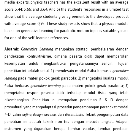
media experts, physics teachers has the excellent result with an average
score 3,44; 3,66; and 3,64. And 3) the student’s responses in a limited test
show that the average students give agreement to the developed product
with average score 0,95. These study results show that a physics module
based on generative learning for parabolic motion topic is suitable yo use
for one of the self-learning references.
Abstrak:
Generative Learning
merupakan strategi pembelajaran dengan
pendekatan kontruktivisme, dimana peserta didik dapat memperoleh
kesempatan untuk mengkontruksi pengetahuannya sendiri. Tujuan
penelitian ini adalah untuk 1) mendesain modul fisika berbasis
generative
learning
pada materi pokok gerak parabola; 2) mengetahui kualitas modul
fisika berbasis
generative learning
pada materi pokok gerak parabola; 3)
mengetahui respon peserta didik terhadap modul fisika yang telah
dikembangkan. Penelitian ini merupakan penelitian R & D dengan
prosedural yang mengadaptasi prosedur pengembangan perangkat model
4-D, yakni
define, design, develop,
dan
disseminate
. Teknik pengumpulan data
penelitian ini adalah teknik non tes dengan metode angket. Adapun
instrumen yang digunakan berupa lembar validasi, lembar penilaian