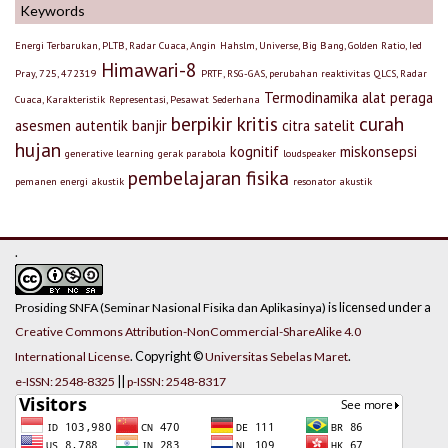
Keywords
Energi Terbarukan, PLTB, Radar Cuaca, Angin
Hahslm, Universe, Big Bang, Golden Ratio, Ied
Himawari-8
Pray, 725, 472319
PRTF, RSG-GAS, perubahan reaktivitas
QLCS, Radar
Termodinamika
alat peraga
Cuaca, Karakteristik
Representasi, Pesawat Sederhana
berpikir kritis
curah
asesmen autentik
banjir
citra satelit
hujan
kognitif
miskonsepsi
generative learning
gerak parabola
loudspeaker
pembelajaran fisika
pemanen energi akustik
resonator akustik
.
is licensed under a
Prosiding SNFA (Seminar Nasional Fisika dan Aplikasinya)
Creative Commons Attribution-NonCommercial-ShareAlike 4.0
. Copyright ©
.
International License
Universitas Sebelas Maret
||
e-ISSN: 2548-8325
p-ISSN: 2548-8317