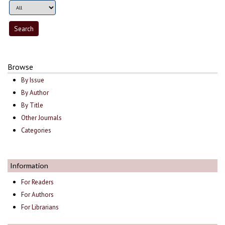
Browse
By Issue
By Author
By Title
Other Journals
Categories
Information
For Readers
For Authors
For Librarians