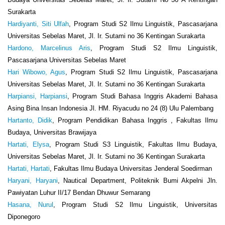
Surakarta
Hardiyanti, Siti Ulfah
, Program Studi S2 Ilmu Linguistik, Pascasarjana
Universitas Sebelas Maret, Jl. Ir. Sutami no 36 Kentingan Surakarta
Hardono, Marcelinus Aris
, Program Studi S2 Ilmu Linguistik,
Pascasarjana Universitas Sebelas Maret
Hari Wibowo, Agus
, Program Studi S2 Ilmu Linguistik, Pascasarjana
Universitas Sebelas Maret, Jl. Ir. Sutami no 36 Kentingan Surakarta
Harpiansi, Harpiansi
, Program Studi Bahasa Inggris Akademi Bahasa
Asing Bina Insan Indonesia Jl. HM. Riyacudu no 24 (8) Ulu Palembang
Hartanto, Didik
, Program Pendidikan Bahasa Inggris , Fakultas Ilmu
Budaya, Universitas Brawijaya
Hartati, Elysa
, Program Studi S3 Linguistik, Fakultas Ilmu Budaya,
Universitas Sebelas Maret, Jl. Ir. Sutami no 36 Kentingan Surakarta
Hartati, Hartati
, Fakultas Ilmu Budaya Universitas Jenderal Soedirman
Haryani, Haryani
, Nautical Department, Politeknik Bumi Akpelni Jln.
Pawiyatan Luhur II/17 Bendan Dhuwur Semarang
Hasana, Nurul
, Program Studi S2 Ilmu Linguistik, Universitas
Diponegoro