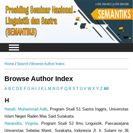
Login
Register
Home
/
Search
/
Browse Author Index
Browse Author Index
A
B
C
D
E
F
G
H
I
J
K
L
M
N
O
P
Q
R
S
T
U
V
W
X
Y
Z
All
H
Hanafi, Muhammad Adib
, Program Studi S1 Sastra Inggris, Universitas
Islam Negeri Raden Mas Said Surakarta
Hanandita, Virginia
, Program Studi S2 Ilmu Linguistik, Pascasarjana
Universitas Sebelas Maret, Surakarta, Indonesia Jl. Ir. Sutami no 36