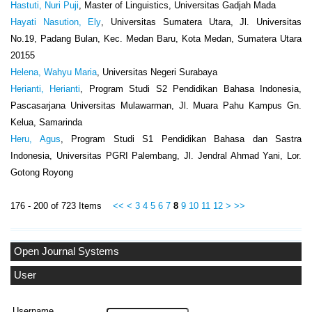
Hastuti, Nuri Puji
, Master of Linguistics, Universitas Gadjah Mada
Hayati Nasution, Ely
, Universitas Sumatera Utara, Jl. Universitas
No.19, Padang Bulan, Kec. Medan Baru, Kota Medan, Sumatera Utara
20155
Helena, Wahyu Maria
, Universitas Negeri Surabaya
Herianti, Herianti
, Program Studi S2 Pendidikan Bahasa Indonesia,
Pascasarjana Universitas Mulawarman, Jl. Muara Pahu Kampus Gn.
Kelua, Samarinda
Heru, Agus
, Program Studi S1 Pendidikan Bahasa dan Sastra
Indonesia, Universitas PGRI Palembang, Jl. Jendral Ahmad Yani, Lor.
Gotong Royong
176 - 200 of 723 Items
<<
<
3
4
5
6
7
8
9
10
11
12
>
>>
Open Journal Systems
User
Username