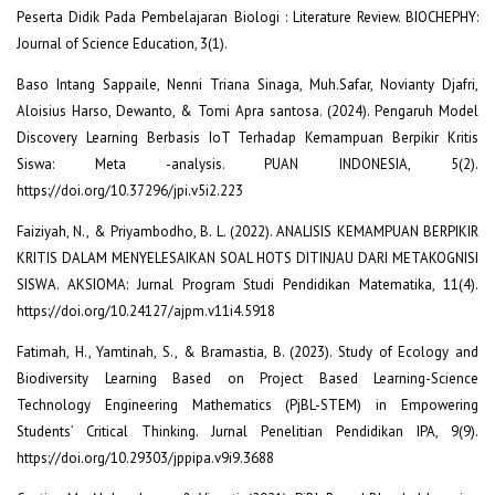
Peserta Didik Pada Pembelajaran Biologi : Literature Review. BIOCHEPHY:
Journal of Science Education, 3(1).
Baso Intang Sappaile, Nenni Triana Sinaga, Muh.Safar, Novianty Djafri,
Aloisius Harso, Dewanto, & Tomi Apra santosa. (2024). Pengaruh Model
Discovery Learning Berbasis IoT Terhadap Kemampuan Berpikir Kritis
Siswa: Meta -analysis. PUAN INDONESIA, 5(2).
https://doi.org/10.37296/jpi.v5i2.223
Faiziyah, N., & Priyambodho, B. L. (2022). ANALISIS KEMAMPUAN BERPIKIR
KRITIS DALAM MENYELESAIKAN SOAL HOTS DITINJAU DARI METAKOGNISI
SISWA. AKSIOMA: Jurnal Program Studi Pendidikan Matematika, 11(4).
https://doi.org/10.24127/ajpm.v11i4.5918
Fatimah, H., Yamtinah, S., & Bramastia, B. (2023). Study of Ecology and
Biodiversity Learning Based on Project Based Learning-Science
Technology Engineering Mathematics (PjBL-STEM) in Empowering
Students’ Critical Thinking. Jurnal Penelitian Pendidikan IPA, 9(9).
https://doi.org/10.29303/jppipa.v9i9.3688