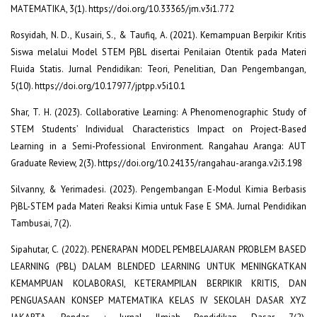
MATEMATIKA, 3(1). https://doi.org/10.33365/jm.v3i1.772
Rosyidah, N. D., Kusairi, S., & Taufiq, A. (2021). Kemampuan Berpikir Kritis
Siswa melalui Model STEM PjBL disertai Penilaian Otentik pada Materi
Fluida Statis. Jurnal Pendidikan: Teori, Penelitian, Dan Pengembangan,
5(10). https://doi.org/10.17977/jptpp.v5i10.1
Shar, T. H. (2023). Collaborative Learning: A Phenomenographic Study of
STEM Students’ Individual Characteristics Impact on Project-Based
Learning in a Semi-Professional Environment. Rangahau Aranga: AUT
Graduate Review, 2(3). https://doi.org/10.24135/rangahau-aranga.v2i3.198
Silvanny, & Yerimadesi. (2023). Pengembangan E-Modul Kimia Berbasis
PjBL-STEM pada Materi Reaksi Kimia untuk Fase E SMA. Jurnal Pendidikan
Tambusai, 7(2).
Sipahutar, C. (2022). PENERAPAN MODEL PEMBELAJARAN PROBLEM BASED
LEARNING (PBL) DALAM BLENDED LEARNING UNTUK MENINGKATKAN
KEMAMPUAN KOLABORASI, KETERAMPILAN BERPIKIR KRITIS, DAN
PENGUASAAN KONSEP MATEMATIKA KELAS IV SEKOLAH DASAR XYZ