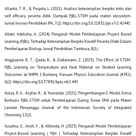
Allanta, T. R., & Puspita, L. (2021). Analisis keterampilan berpikir kritis dan
self efficacy peserta didik: Dampak PjBL-STEM pada materi ekosistem.
Jurnal Inovasi Pendidikan IPA, 7(2). https://doi.org/10.21831/jipi.v7i2.42441
Altatri Adelisha, A. (2024). Pengaruh Model Pembelajaran Project Based
Learning (PjBL) Terhadap Keterampilan Berpikir Kreatif Peserta Didik Dalam
Pembelajaran Biologi. Jurnal Pendidikan Tambusa, 8(1).
Anggraynie, R. T., Qadar, R., & Zulkarnaen, Z. (2023). The Effect of STEM-
PjBL Learning on Temperature and Heat Material on Student Learning
Outcomes at SMPN 2 Bontang. Kasuari: Physics Education Journal (KPEJ),
6(2). https://doi.org/10.37891/kpej.v6i2.445
Aulya, R. A., Asyhar, R., & Yusnaidar. (2021). Pengembangan E-Modul Kimia
Berbasis PjBL-STEM untuk Pembelajaran Daring Siswa SMA pada Materi
Larutan Penyangga. Journal of the Indonesian Society of Integrated
Chemistry, 13(2).
Azzahra, U., Arsih, F., & Alberida, H. (2023). Pengaruh Model Pembelajaran
Project-Based Learning ( Pjbl ) Terhadap Keterampilan Berpikir Kreatif