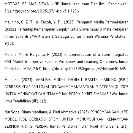
MOTIVASI BELAJAR SISWA. J-KIP (Jurnal Keguruan Dan Ilmu Pendidikan),
3(1). https://doi.org/10.25157/j-kip.v3i1.7256
Maunino, G. Z. T., & Tacoh, Y. T. . (2023). Pengaruh Media Pembelajaran
Quizizz Terhadap Kemampuan Berpikir Kritis Siswa Kelas X Mata Pelajaran
Informatika di SMA Kristen 1 Salatiga. Jurnal Ilmiah Wahana Pendidikan,
9(17).
Minarni, M., & Haryanto, H. (2023). Implementation of a Stem-Integrated
PJBL Model to Improve Science Processes and Learning Outcomes. Jurnal
Pendidikan MIPA, 24(3). https://doi.org/10.23960/jpmipa/v24i3.pp640-645
Mudatsir. (2023). ANALISIS MODEL PROJECT BASED LEARNING (PJBL)
BERBASIS KEARIFAN LOKAL DENGAN MEMANFAATKAN PLATFORM QUIZIZZ
UNTUK MENINGKATKAN KEMAMPUAN BERPIKIR KRITIS MAHASISWA. Jurnal
Ilmu Pendidikan (JIP), 1(2).
Nur Sopa, Dinny Mardiana, & Deti Ahmatika. (2023). PENGEMBANGAN LKPD
MODEL PJBL BERBASIS STEM UNTUK MENUMBUHKAN KEMAMPUAN
BERPIKIR KRITIS. PERISAI: Jurnal Pendidikan Dan Riset Ilmu Sains, 2(3).