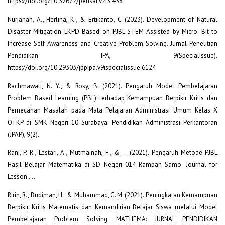
https://doi.org/10.32672/perisai.v2i3.458
Nurjanah, A., Herlina, K., & Ertikanto, C. (2023). Development of Natural
Disaster Mitigation LKPD Based on PJBL-STEM Assisted by Micro: Bit to
Increase Self Awareness and Creative Problem Solving. Jurnal Penelitian
Pendidikan IPA, 9(SpecialIssue).
https://doi.org/10.29303/jppipa.v9ispecialissue.6124
Rachmawati, N. Y., & Rosy, B. (2021). Pengaruh Model Pembelajaran
Problem Based Learning (PBL) terhadap Kemampuan Berpikir Kritis dan
Pemecahan Masalah pada Mata Pelajaran Administrasi Umum Kelas X
OTKP di SMK Negeri 10 Surabaya. Pendidikan Administrasi Perkantoran
(JPAP), 9(2).
Rani, P. R., Lestari, A., Mutmainah, F., & ... (2021). Pengaruh Metode PJBL
Hasil Belajar Matematika di SD Negeri 014 Rambah Samo. Journal for
Lesson ….
Ririn, R., Budiman, H., & Muhammad, G. M. (2021). Peningkatan Kemampuan
Berpikir Kritis Matematis dan Kemandirian Belajar Siswa melalui Model
Pembelajaran Problem Solving. MATHEMA: JURNAL PENDIDIKAN