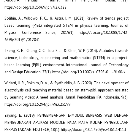
JAKARTA. Pendas : Jurnal Ilmiah Pendidikan Dasar, 7(2).
https://doi.org/10.23969/jp.v7i2.6322
Solihin, A., Wibowo, F. C., & Astra, I. M. (2021). Review of trends project
based learning (PjBL) integrated STEM in physics learning. Journal of
Physics: Conference Series, 2019(1). https://doi.org/10.1088/1742-
6596/2019/1/012031
Tseng, K. H., Chang, C. C., Lou, S. J., & Chen, W. P. (2013). Attitudes towards
science, technology, engineering and mathematics (STEM) in a project-
based learning (PjBL) environment. International Journal of Technology
and Design Education, 23(1). https://doi.org/10.1007/s10798-011-9160-x
Widarti, H. R., Rokhim, D. A., & Syafruddin, A. B. (2020). The development of
electrolysis cell teaching material based on stem-pjbl approach assisted
by learning video: A need analysis. Jurnal Pendidikan IPA Indonesia, 9(3).
https://doi.org/10.15294/jpii.v9i3.25199
Yayang, E. (2019). PENGEMBANGAN E-MODUL BERBASIS WEB DENGAN
MENGGUNAKAN APLIKASI MOODLE PADA MATA KULIAH PENGELOLAAN
PERPUSTAKAAN. EDUTECH, 18(1). https://doi.org/10.17509/e.v18i1.14113