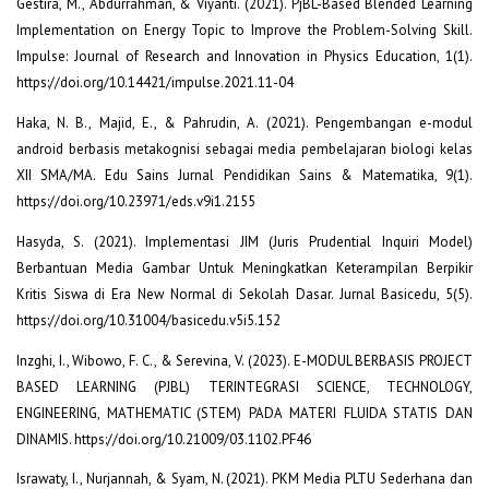
Gestira, M., Abdurrahman, & Viyanti. (2021). PjBL-Based Blended Learning
Implementation on Energy Topic to Improve the Problem-Solving Skill.
Impulse: Journal of Research and Innovation in Physics Education, 1(1).
https://doi.org/10.14421/impulse.2021.11-04
Haka, N. B., Majid, E., & Pahrudin, A. (2021). Pengembangan e-modul
android berbasis metakognisi sebagai media pembelajaran biologi kelas
XII SMA/MA. Edu Sains Jurnal Pendidikan Sains & Matematika, 9(1).
https://doi.org/10.23971/eds.v9i1.2155
Hasyda, S. (2021). Implementasi JIM (Juris Prudential Inquiri Model)
Berbantuan Media Gambar Untuk Meningkatkan Keterampilan Berpikir
Kritis Siswa di Era New Normal di Sekolah Dasar. Jurnal Basicedu, 5(5).
https://doi.org/10.31004/basicedu.v5i5.152
Inzghi, I., Wibowo, F. C., & Serevina, V. (2023). E-MODUL BERBASIS PROJECT
BASED LEARNING (PJBL) TERINTEGRASI SCIENCE, TECHNOLOGY,
ENGINEERING, MATHEMATIC (STEM) PADA MATERI FLUIDA STATIS DAN
DINAMIS. https://doi.org/10.21009/03.1102.PF46
Israwaty, I., Nurjannah, & Syam, N. (2021). PKM Media PLTU Sederhana dan