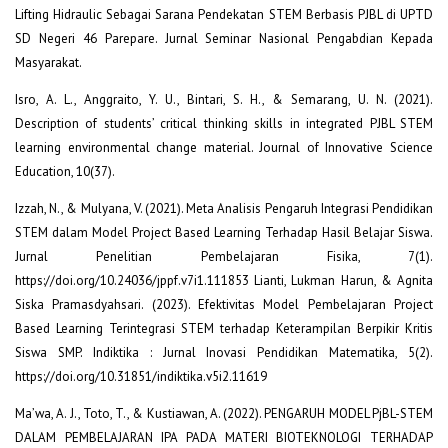
Lifting Hidraulic Sebagai Sarana Pendekatan STEM Berbasis PJBL di UPTD
SD Negeri 46 Parepare. Jurnal Seminar Nasional Pengabdian Kepada
Masyarakat.
Isro, A. L., Anggraito, Y. U., Bintari, S. H., & Semarang, U. N. (2021).
Description of students’ critical thinking skills in integrated PJBL STEM
learning environmental change material. Journal of Innovative Science
Education, 10(37).
Izzah, N., & Mulyana, V. (2021). Meta Analisis Pengaruh Integrasi Pendidikan
STEM dalam Model Project Based Learning Terhadap Hasil Belajar Siswa.
Jurnal Penelitian Pembelajaran Fisika, 7(1).
https://doi.org/10.24036/jppf.v7i1.111853 Lianti, Lukman Harun, & Agnita
Siska Pramasdyahsari. (2023). Efektivitas Model Pembelajaran Project
Based Learning Terintegrasi STEM terhadap Keterampilan Berpikir Kritis
Siswa SMP. Indiktika : Jurnal Inovasi Pendidikan Matematika, 5(2).
https://doi.org/10.31851/indiktika.v5i2.11619
Ma’wa, A. J., Toto, T., & Kustiawan, A. (2022). PENGARUH MODEL PjBL-STEM
DALAM PEMBELAJARAN IPA PADA MATERI BIOTEKNOLOGI TERHADAP