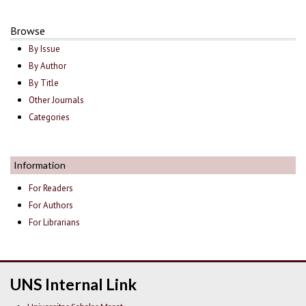
Browse
By Issue
By Author
By Title
Other Journals
Categories
Information
For Readers
For Authors
For Librarians
UNS Internal Link