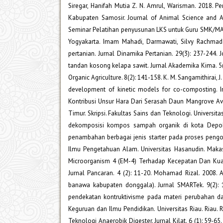
Siregar, Hanifah Mutia Z. N. Amrul, Warisman. 2018
Kabupaten Samosir. Journal of Animal Science and Ag
Seminar Pelatihan penyusunan LKS untuk Guru SMK/MAK
Yogyakarta. Imam Mahadi, Darmawati, Silvy Rachmad
pertanian. Jurnal Dinamika Pertanian. 29(3): 237-244
tandan kosong kelapa sawit. Jurnal Akademika Kima. 5(1
Organic Agriculture. 8(2): 141-158. K. M. Sangamithirai, 
development of kinetic models for co-composting. In
Kontribusi Unsur Hara Dari Serasah Daun Mangrove Av
Timur. Skripsi. Fakultas Sains dan Teknologi. Universi
dekomposisi kompos sampah organik di kota Depok. T
penambahan berbagai jenis starter pada proses pengo
Ilmu Pengetahuan Alam. Universitas Hasanudin. Makasa
Microorganism 4 (EM-4) Terhadap Kecepatan Dan Kua
Jurnal Pancaran. 4 (2): 11-20. Mohamad Rizal. 2008
banawa kabupaten donggala). Jurnal SMARTek. 9(2): 
pendekatan kontruktivisme pada materi perubahan dan
Keguruan dan Ilmu Pendidikan. Universitas Riau. Riau
Teknologi Anaerobik Digester. Jurnal Kilat. 6 (1): 59-