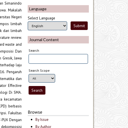
tan Simanindo
Language
iswa. Makalah
rsitas Negeri
Select Language
kompos limbah
k dari limbah
rature review.
Journal Content
yard waste and
Search
komposisi Dan
 Gresik, Jawa
 terhadap laju
Search Scope
016. Pengaruh
atematika dan
tor Effective
logi Di SMA.
oya kecamatan
KPD) berbasis
Browse
psi. Fakultas
By Issue
TT-PLN Dengan
By Author
ju dekomposisi