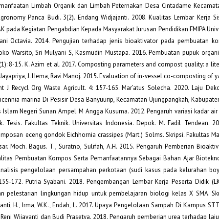
. Pemanfaatan Limbah Organik dan Limbah Peternakan Desa Cintadame Kecama
ronomy Panca Budi. 3(2). Endang Widjajanti. 2008. Kualitas Lembar Kerja S
 pada Kegiatan Pengabdian Kepada Masyarakat Jurusan Pendidikan FMIPA Unive
ani Octavia. 2014. Pengujian terhadap jenis bioaktivator pada pembuatan 
. Joko Warsito, Sri Mulyani S, Kasmudin Mustapa. 2016. Pembuatan pupuk organi
): 8-15. K. Azim et al. 2017. Composting parameters and compost quality: a lite
J. Jayapriya, J. Hema, Ravi Manoj. 2015. Evaluation of in-vessel co-composting of 
t J Recycl Org Waste Agricult. 4: 157-165. Mar’atus Solecha. 2020. Laju De
icennia marina Di Pesisir Desa Banyuurip, Kecamatan Ujungpangkah, Kabupaten
tas Islam Negeri Sunan Ampel. M Angga Kusuma. 2012. Pengaruh variasi kadar air
esis. Fakultas Teknik. Universitas Indonesia. Depok. M. Fadil Tendean. 2
mposan eceng gondok Eichhornia crassipes (Mart.) Solms. Skripsi. Fakultas M
r. Moch. Bagus. T., Suratno, Sulifah, A.H. 2015. Pengaruh Pemberian Bioaktiva
litas Pembuatan Kompos Serta Pemanfaatannya Sebagai Bahan Ajar Biotekno
. Analisis pengelolaan persampahan perkotaan (sudi kasus pada kelurahan b
155-172. Putria Syabani. 2018. Pengembangan Lembar Kerja Peserta Didik (L
 pelestarian lingkungan hidup untuk pembelajaran biologi kelas X SMA. Skri
. Ranti, H., Irma, W.K., Endah, L. 2017. Upaya Pengelolaan Sampah Di Kampus S
65. Reni Wijayanti dan Budi Prasetya. 2018. Pengaruh pemberian urea terhadap la