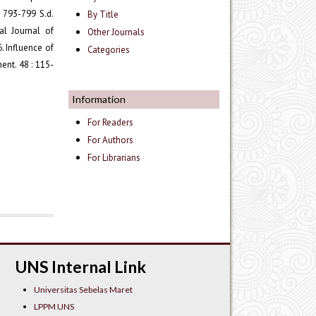
 793-799 S.d.
By Title
al Journal of
Other Journals
. Influence of
Categories
ent. 48 : 115-
Information
For Readers
For Authors
For Librarians
UNS Internal Link
Universitas Sebelas Maret
LPPM UNS