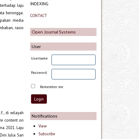
INDEXING
terhadap laju
ta berongga.
CONTACT
upakan media
mbaban, rasio
Open Journal Systems
User
Username
Password
Remember me
f., di wilayah
Notifications
ure content on
View
na. 2021. Laju
Subscribe
ini Julia Sari