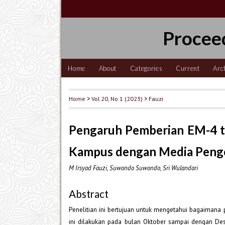
Procee
Home
About
Categories
Current
Arc
Home
>
Vol 20, No 1 (2023)
>
Fauzi
Pengaruh Pemberian EM-4 t
Kampus dengan Media Peng
M Irsyad Fauzi, Suwondo Suwondo, Sri Wulandari
Abstract
Penelitian ini bertujuan untuk mengetahui bagaimana
ini dilakukan pada bulan Oktober sampai dengan De