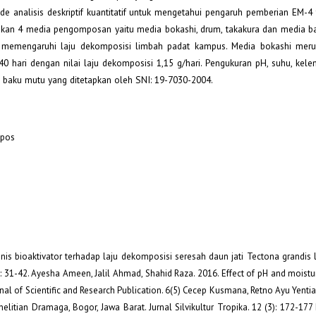
ode analisis deskriptif kuantitatif untuk mengetahui pengaruh pemberian EM-4 
an 4 media pengomposan yaitu media bokashi, drum, takakura dan media ba
4 memengaruhi laju dekomposisi limbah padat kampus. Media bokashi mer
hari dengan nilai laju dekomposisi 1,15 g/hari. Pengukuran pH, suhu, kele
aku mutu yang ditetapkan oleh SNI: 19-7030-2004.
mpos
nis bioaktivator terhadap laju dekomposisi seresah daun jati Tectona grandis l.
: 31-42. Ayesha Ameen, Jalil Ahmad, Shahid Raza. 2016. Effect of pH and moist
nal of Scientific and Research Publication. 6(5) Cecep Kusmana, Retno Ayu Yentia
ian Dramaga, Bogor, Jawa Barat. Jurnal Silvikultur Tropika. 12 (3): 172-177 D