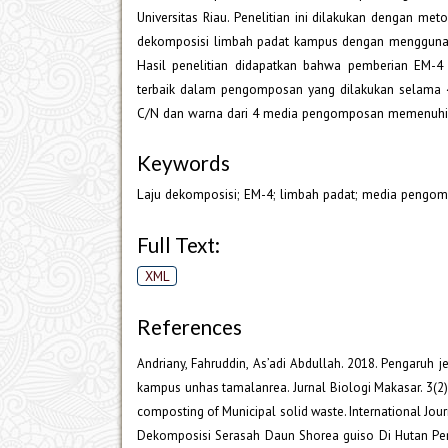
Universitas Riau. Penelitian ini dilakukan dengan met
dekomposisi limbah padat kampus dengan menggunak
Hasil penelitian didapatkan bahwa pemberian EM-
terbaik dalam pengomposan yang dilakukan selama 40 
C/N dan warna dari 4 media pengomposan memenuhi b
Keywords
Laju dekomposisi; EM-4; limbah padat; media pengo
Full Text:
XML
References
Andriany, Fahruddin, As’adi Abdullah. 2018. Pengaruh je
kampus unhas tamalanrea. Jurnal Biologi Makasar. 3(2)
composting of Municipal solid waste. International Jour
Dekomposisi Serasah Daun Shorea guiso Di Hutan Penelit