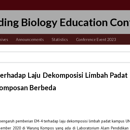
ding Biology Education Con
hives
Announcements
Statistics
Conference Event 2023
erhadap Laju Dekomposisi Limbah Padat
omposan Berbeda
 pengaruh pemberian EM-4 terhadap laju dekomposisi limbah padat kampus UNR
sember 2020 di Warung Kompos yang ada di Laboratorium Alam Pendidikan B