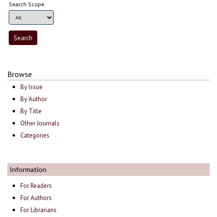
Search Scope
Browse
By Issue
By Author
By Title
Other Journals
Categories
Information
For Readers
For Authors
For Librarians