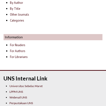
By Author
By Title
Other Journals
Categories
Information
For Readers
For Authors
For Librarians
UNS Internal Link
Universitas Sebelas Maret
LPPM UNS
Webmail UNS
Perpustakaan UNS