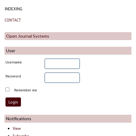
INDEXING
CONTACT
Open Journal Systems
User
Username
Password
Remember me
Notifications
View