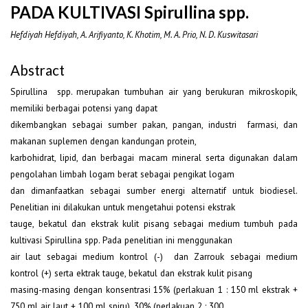
PADA KULTIVASI Spirullina spp.
Hefdiyah Hefdiyah, A. Arifiyanto, K. Khotim, M. A. Prio, N. D. Kuswitasari
Abstract
Spirullina spp. merupakan tumbuhan air yang berukuran mikroskopik,
memiliki berbagai potensi yang dapat
dikembangkan sebagai sumber pakan, pangan, industri farmasi, dan
makanan suplemen dengan kandungan protein,
karbohidrat, lipid, dan berbagai macam mineral serta digunakan dalam
pengolahan limbah logam berat sebagai pengikat logam
dan dimanfaatkan sebagai sumber energi alternatif untuk biodiesel.
Penelitian ini dilakukan untuk mengetahui potensi ekstrak
tauge, bekatul dan ekstrak kulit pisang sebagai medium tumbuh pada
kultivasi Spirullina spp. Pada penelitian ini menggunakan
air laut sebagai medium kontrol (-) dan Zarrouk sebagai medium
kontrol (+) serta ektrak tauge, bekatul dan ekstrak kulit pisang
masing-masing dengan konsentrasi 15% (perlakuan 1 : 150 ml ekstrak +
750 ml air laut + 100 ml spiru), 30% (perlakuan 2 : 300