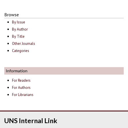
Browse
By Issue
By Author
By Title
Other Journals
Categories
Information
For Readers
For Authors
For Librarians
UNS Internal Link