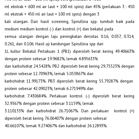
ml ekstrak + 600 ml air laut + 100 ml spiru) dan 45% (perlakuan 3 : 450
ml ekstrak + 450 ml air laut + 100 ml spiru) dengan 3
kali ulangan. Dari hasil screening, Spirullina spp. tumbuh baik pada
medium medium kontrol (-) dan kontrol (+) dan bekatul pada
semua ulangan dengan laju peningkatan densitas 0.16, 0.057, 0.314,
0.261, dan 0.106. Hasil uji kandungan Spirullina spp dari
1L kultur Bekatul Perlakuan 1 (PB1) diperoleh berat kering 49.40663%
dengan protein sebesar 19.9682%, lemak 4.895633%
dan karbohidrat 24.5428%. PB2 diperoleh berat kering 29.75523% dengan
protein sebesar 12.70963%, lemak 5.053867% dan
karbohidrat 11.99173%. PB3 diperoleh berat kering 55.79287% dengan
protein sebesar 42.09023%, lemak 6.271949% dan
karbohidrat 7.430684%. Perlakuan kontrol (-) diperoleh berat kering
32.9367% dengan protein sebesar 3.1159%, lemak
3.110133% dan karbohidrat 26.71067%. Dan perlakuan kontrol (+)
diperoleh berat kering 76.06407% dengan protein sebesar
40.66107%, lemak 9.274067% dan karbohidrat 26.12893%.